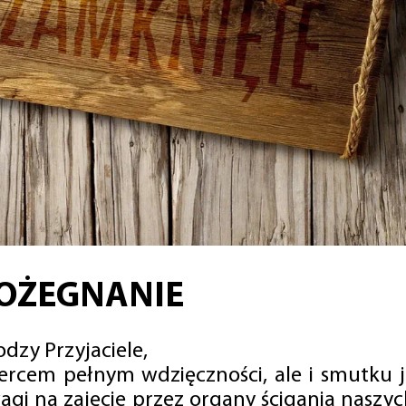
OŻEGNANIE
dzy Przyjaciele,
sercem pełnym wdzięczności, ale i smutku 
agi na zajęcie przez organy ścigania naszy