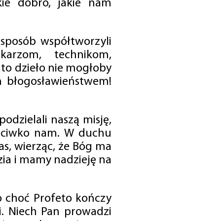
ie dobro, jakie nam
 sposób współtworzyli
karzom, technikom,
to dzieło nie mogłoby
im błogosławieństwem!
odzielali naszą misję,
rzeciwko nam. W duchu
as, wierząc, że Bóg ma
zia i mamy nadzieję na
o choć Profeto kończy
i. Niech Pan prowadzi