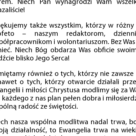
rem. Niech Pan wynagrodzi Wam wszelk
zaliście!
iękujemy także wszystkim, którzy w różny
ofeto – naszym redaktorom, dzienni
półpracownikom i wolontariuszom. Bez Was 
tnieć. Niech Bóg obdarza Was obficie swo
źcie blisko Jego Serca!
miętamy również o tych, którzy nie zawsze p
nawet o tych, którzy otwarcie działali p
angelii i miłości Chrystusa modlimy się za W
a każdego z nas plan pełen dobra i miłosierd
ólną radość ze świętości.
ech nasza wspólna modlitwa nadal trwa, b
oją działalność, to Ewangelia trwa na wiek