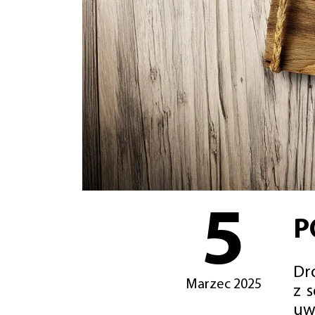
5
P
Dro
Marzec 2025
z 
uw