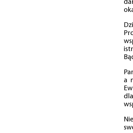
da
oka
Dz
Pr
ws
is
Bąd
Pa
a 
Ew
dl
wsp
Ni
sw