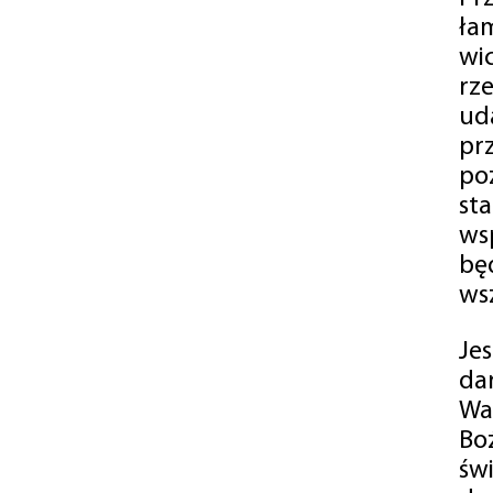
ła
wi
rz
ud
pr
po
st
ws
bę
ws
Je
da
Wa
Bo
św