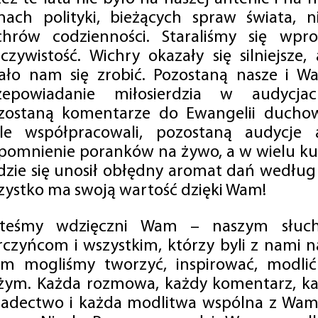
mach polityki, bieżących spraw świata, ni
chrów codzienności. Staraliśmy się wp
eczywistość. Wichry okazały się silniejsze,
ało nam się zrobić. Pozostaną nasze i Wa
zepowiadanie miłosierdzia w audycjac
zostaną komentarze do Ewangelii duchow
ale współpracowali, pozostaną audycje a
pomnienie poranków na żywo, a w wielu ku
dzie się unosił obłędny aromat dań według 
zystko ma swoją wartość dzięki Wam!
steśmy wdzięczni Wam – naszym słucha
rczyńcom i wszystkim, którzy byli z nami na
m mogliśmy tworzyć, inspirować, modlić 
żym. Każda rozmowa, każdy komentarz, każ
iadectwo i każda modlitwa wspólna z Wami