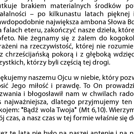
utkuje brakiem materialnych środków po
iałalności – po kilkunastu latach pięknej
awdopodobnie największa ambona Słowa Boż
na falach eteru, zakończyć nasze dzieła, kt
ofeto. Nie żegnamy się z żalem do kogokol
rażeni na rzeczywistość, której nie rozumi
 z chrześcijańską pokorą i z głęboką wdzię
ystkich, którzy byli częścią tej drogi.
iękujemy naszemu Ojcu w niebie, który pozw
osić Jego miłość i prawdę. To On prowadzi
zwania i błogosławił nam w chwilach radośc
s najważniejsza, dlatego przyjmujemy ten
kojem: "Bądź wola Twoja" (Mt 6,10). Wierzy
j czas, a nasz czas w tej formie właśnie się d
zez te lata nie było na naszej antenie i na