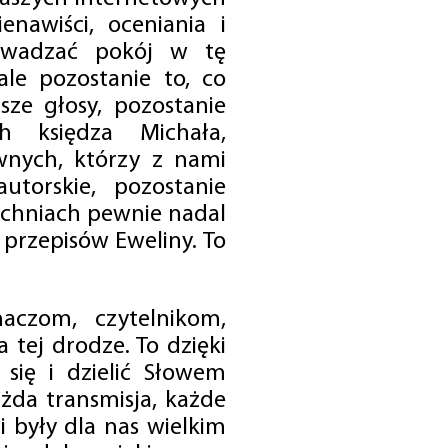
enawiści, oceniania i
rowadzać pokój w tę
 ale pozostanie to, co
sze głosy, pozostanie
h księdza Michała,
nych, którzy z nami
utorskie, pozostanie
chniach pewnie nadal
przepisów Eweliny. To
czom, czytelnikom,
 tej drodze. To dzięki
się i dzielić Słowem
da transmisja, każde
 były dla nas wielkim