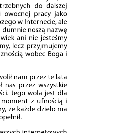
trzebnych do dalszej
 i owocnej pracy jako
ego w Internecie, ale
óre dumnie noszą nazwę
wiek ani nie jesteśmy
emy, lecz przyjmujemy
cznością wobec Boga i
olił nam przez te lata
ł nas przez wszystkie
i. Jego wola jest dla
 moment z ufnością i
my, że każde dzieło ma
opełnił.
 naszych internetowych