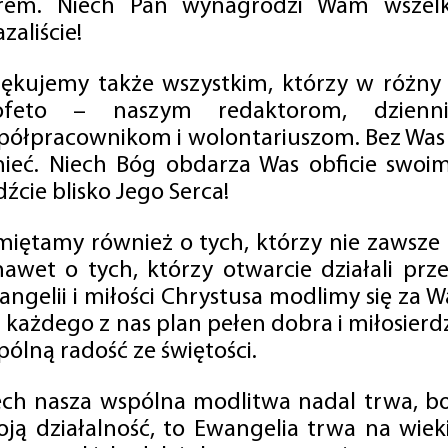
rem. Niech Pan wynagrodzi Wam wszelk
zaliście!
iękujemy także wszystkim, którzy w różny
ofeto – naszym redaktorom, dzienni
półpracownikom i wolontariuszom. Bez Was 
tnieć. Niech Bóg obdarza Was obficie swo
źcie blisko Jego Serca!
miętamy również o tych, którzy nie zawsze p
nawet o tych, którzy otwarcie działali p
angelii i miłości Chrystusa modlimy się za W
a każdego z nas plan pełen dobra i miłosierd
ólną radość ze świętości.
ech nasza wspólna modlitwa nadal trwa, b
oją działalność, to Ewangelia trwa na wiek