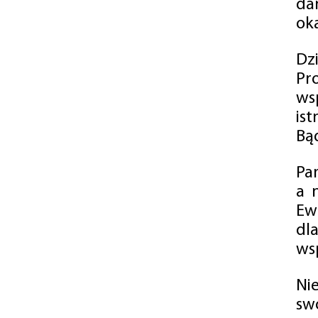
da
oka
Dz
Pr
ws
is
Bąd
Pa
a 
Ew
dl
wsp
Ni
sw