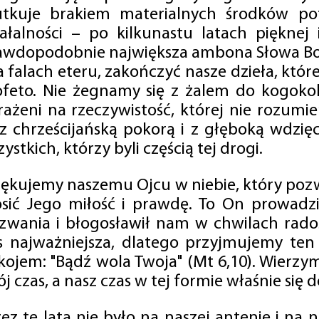
utkuje brakiem materialnych środków po
iałalności – po kilkunastu latach pięknej
awdopodobnie największa ambona Słowa Boż
na falach eteru, zakończyć nasze dzieła, kt
ofeto. Nie żegnamy się z żalem do kogokol
rażeni na rzeczywistość, której nie rozumi
 z chrześcijańską pokorą i z głęboką wdzię
ystkich, którzy byli częścią tej drogi.
iękujemy naszemu Ojcu w niebie, który pozw
osić Jego miłość i prawdę. To On prowadzi
zwania i błogosławił nam w chwilach radośc
s najważniejsza, dlatego przyjmujemy ten
kojem: "Bądź wola Twoja" (Mt 6,10). Wierzy
j czas, a nasz czas w tej formie właśnie się d
zez te lata nie było na naszej antenie i na