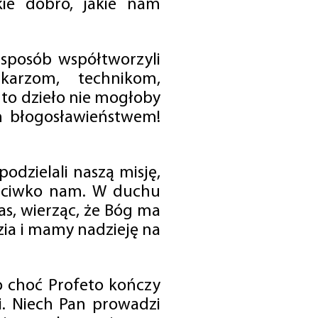
ie dobro, jakie nam
 sposób współtworzyli
karzom, technikom,
to dzieło nie mogłoby
im błogosławieństwem!
odzielali naszą misję,
rzeciwko nam. W duchu
as, wierząc, że Bóg ma
zia i mamy nadzieję na
o choć Profeto kończy
i. Niech Pan prowadzi