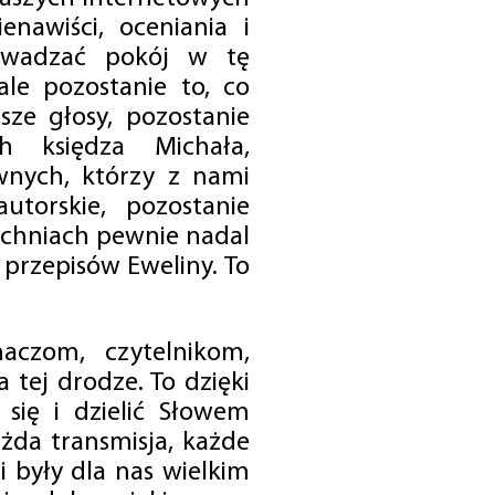
enawiści, oceniania i
rowadzać pokój w tę
 ale pozostanie to, co
sze głosy, pozostanie
h księdza Michała,
nych, którzy z nami
utorskie, pozostanie
chniach pewnie nadal
przepisów Eweliny. To
czom, czytelnikom,
 tej drodze. To dzięki
się i dzielić Słowem
da transmisja, każde
 były dla nas wielkim