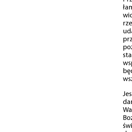
ła
wi
rz
ud
pr
po
st
ws
bę
ws
Je
da
Wa
Bo
św