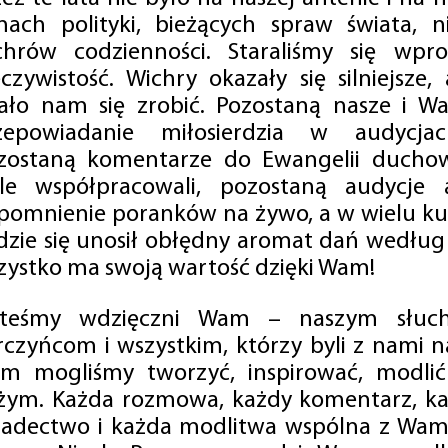
mach polityki, bieżących spraw świata, ni
chrów codzienności. Staraliśmy się wp
eczywistość. Wichry okazały się silniejsze,
ało nam się zrobić. Pozostaną nasze i Wa
zepowiadanie miłosierdzia w audycjac
zostaną komentarze do Ewangelii duchow
ale współpracowali, pozostaną audycje a
pomnienie poranków na żywo, a w wielu ku
dzie się unosił obłędny aromat dań według 
zystko ma swoją wartość dzięki Wam!
steśmy wdzięczni Wam – naszym słucha
rczyńcom i wszystkim, którzy byli z nami na
m mogliśmy tworzyć, inspirować, modlić 
żym. Każda rozmowa, każdy komentarz, każ
iadectwo i każda modlitwa wspólna z Wami