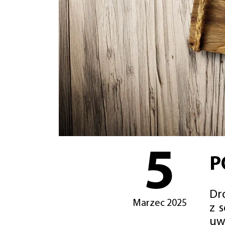
5
P
Dro
Marzec 2025
z 
uw