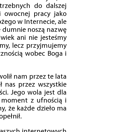
trzebnych do dalszej
 i owocnej pracy jako
ego w Internecie, ale
óre dumnie noszą nazwę
wiek ani nie jesteśmy
emy, lecz przyjmujemy
cznością wobec Boga i
olił nam przez te lata
ł nas przez wszystkie
i. Jego wola jest dla
 moment z ufnością i
my, że każde dzieło ma
opełnił.
 naszych internetowych