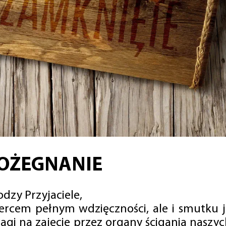
OŻEGNANIE
dzy Przyjaciele,
sercem pełnym wdzięczności, ale i smutku 
agi na zajęcie przez organy ścigania naszy