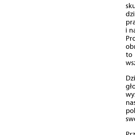
sk
dz
pr
i 
Pr
ob
to
wsz
Dz
gł
wy
na
po
swó
Pr