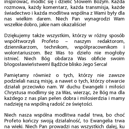
inspirować, modlić się i dzielić Słowem Bożym. Każda
rozmowa, każdy komentarz, każda transmisja, każde
świadectwo i każda modlitwa wspólna z Wami były dla
nas wielkim darem. Niech Pan wynagrodzi Wam
wszelkie dobro, jakie nam okazaliście!
Dziękujemy także wszystkim, którzy w różny sposób
współtworzyli Profeto – naszym redaktorom,
dziennikarzom, technikom, współpracownikom i
wolontariuszom. Bez Was to dzieło nie mogłoby
istnieć. Niech Bóg obdarza Was obficie swoim
błogosławieństwem! Bądźcie blisko Jego Serca!
Pamiętamy również o tych, którzy nie zawsze
podzielali naszą misję, a nawet o tych, którzy otwarcie
działali przeciwko nam. W duchu Ewangelii i miłości
Chrystusa modlimy się za Was, wierząc, że Bóg ma dla
każdego z nas plan pełen dobra i miłosierdzia i mamy
nadzieję na wspólną radość ze świętości.
Niech nasza wspólna modlitwa nadal trwa, bo choć
Profeto kończy swoją działalność, to Ewangelia trwa
na wieki. Niech Pan prowadzi nas wszystkich dalej, ku