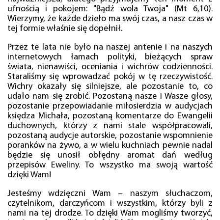
ufnością i pokojem: "Bądź wola Twoja" (Mt 6,10).
Wierzymy, że każde dzieło ma swój czas, a nasz czas w
tej formie właśnie się dopełnił.
Przez te lata nie było na naszej antenie i na naszych
internetowych łamach polityki, bieżących spraw
świata, nienawiści, oceniania i wichrów codzienności.
Staraliśmy się wprowadzać pokój w tę rzeczywistość.
Wichry okazały się silniejsze, ale pozostanie to, co
udało nam się zrobić. Pozostaną nasze i Wasze głosy,
pozostanie przepowiadanie miłosierdzia w audycjach
księdza Michała, pozostaną komentarze do Ewangelii
duchownych, którzy z nami stale współpracowali,
pozostaną audycje autorskie, pozostanie wspomnienie
poranków na żywo, a w wielu kuchniach pewnie nadal
będzie się unosił obłędny aromat dań według
przepisów Eweliny. To wszystko ma swoją wartość
dzięki Wam!
Jesteśmy wdzięczni Wam – naszym słuchaczom,
czytelnikom, darczyńcom i wszystkim, którzy byli z
nami na tej drodze. To dzięki Wam mogliśmy tworzyć,