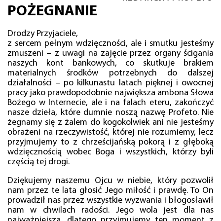
POŻEGNANIE
Drodzy Przyjaciele,
z sercem pełnym wdzięczności, ale i smutku jesteśmy
zmuszeni – z uwagi na zajęcie przez organy ścigania
naszych kont bankowych, co skutkuje brakiem
materialnych środków potrzebnych do dalszej
działalności – po kilkunastu latach pięknej i owocnej
pracy jako prawdopodobnie największa ambona Słowa
Bożego w Internecie, ale i na falach eteru, zakończyć
nasze dzieła, które dumnie noszą nazwę Profeto. Nie
żegnamy się z żalem do kogokolwiek ani nie jesteśmy
obrażeni na rzeczywistość, której nie rozumiemy, lecz
przyjmujemy to z chrześcijańską pokorą i z głęboką
wdzięcznością wobec Boga i wszystkich, którzy byli
częścią tej drogi.
Dziękujemy naszemu Ojcu w niebie, który pozwolił
nam przez te lata głosić Jego miłość i prawdę. To On
prowadził nas przez wszystkie wyzwania i błogosławił
nam w chwilach radości. Jego wola jest dla nas
najważniejsza, dlatego przyjmujemy ten moment z