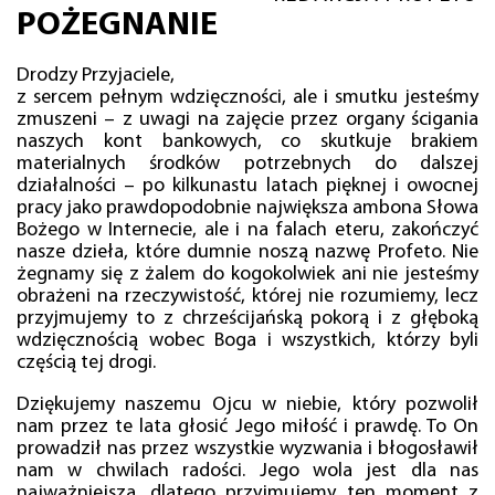
POŻEGNANIE
Drodzy Przyjaciele,
z sercem pełnym wdzięczności, ale i smutku jesteśmy
zmuszeni – z uwagi na zajęcie przez organy ścigania
naszych kont bankowych, co skutkuje brakiem
materialnych środków potrzebnych do dalszej
działalności – po kilkunastu latach pięknej i owocnej
pracy jako prawdopodobnie największa ambona Słowa
Bożego w Internecie, ale i na falach eteru, zakończyć
nasze dzieła, które dumnie noszą nazwę Profeto. Nie
żegnamy się z żalem do kogokolwiek ani nie jesteśmy
obrażeni na rzeczywistość, której nie rozumiemy, lecz
przyjmujemy to z chrześcijańską pokorą i z głęboką
wdzięcznością wobec Boga i wszystkich, którzy byli
częścią tej drogi.
Dziękujemy naszemu Ojcu w niebie, który pozwolił
nam przez te lata głosić Jego miłość i prawdę. To On
prowadził nas przez wszystkie wyzwania i błogosławił
nam w chwilach radości. Jego wola jest dla nas
najważniejsza, dlatego przyjmujemy ten moment z