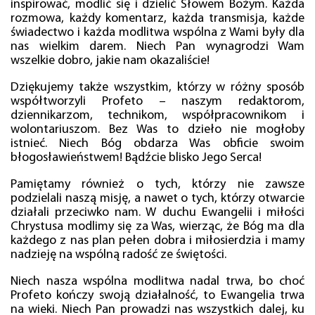
inspirować, modlić się i dzielić Słowem Bożym. Każda
rozmowa, każdy komentarz, każda transmisja, każde
świadectwo i każda modlitwa wspólna z Wami były dla
nas wielkim darem. Niech Pan wynagrodzi Wam
wszelkie dobro, jakie nam okazaliście!
Dziękujemy także wszystkim, którzy w różny sposób
współtworzyli Profeto – naszym redaktorom,
dziennikarzom, technikom, współpracownikom i
wolontariuszom. Bez Was to dzieło nie mogłoby
istnieć. Niech Bóg obdarza Was obficie swoim
błogosławieństwem! Bądźcie blisko Jego Serca!
Pamiętamy również o tych, którzy nie zawsze
podzielali naszą misję, a nawet o tych, którzy otwarcie
działali przeciwko nam. W duchu Ewangelii i miłości
Chrystusa modlimy się za Was, wierząc, że Bóg ma dla
każdego z nas plan pełen dobra i miłosierdzia i mamy
nadzieję na wspólną radość ze świętości.
Niech nasza wspólna modlitwa nadal trwa, bo choć
Profeto kończy swoją działalność, to Ewangelia trwa
na wieki. Niech Pan prowadzi nas wszystkich dalej, ku