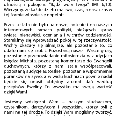
ufnością i pokojem: "Bądź wola Twoja" (Mt 6,10).
Wierzymy, że każde dzieło ma swój czas, a nasz czas w
tej formie właśnie się dopełnił.
Przez te lata nie było na naszej antenie i na naszych
internetowych łamach polityki, bieżących spraw
świata, nienawiści, oceniania i wichrów codzienności.
Staraliśmy się wprowadzać pokój w tę rzeczywistość.
Wichry okazały się silniejsze, ale pozostanie to, co
udało nam się zrobić. Pozostaną nasze i Wasze głosy,
pozostanie przepowiadanie miłosierdzia w audycjach
księdza Michała, pozostaną komentarze do Ewangelii
duchownych, którzy z nami stale współpracowali,
pozostaną audycje autorskie, pozostanie wspomnienie
poranków na żywo, a w wielu kuchniach pewnie nadal
będzie się unosił obłędny aromat dań według
przepisów Eweliny. To wszystko ma swoją wartość
dzięki Wam!
Jesteśmy wdzięczni Wam – naszym słuchaczom,
czytelnikom, darczyńcom i wszystkim, którzy byli z
nami na tej drodze. To dzięki Wam mogliśmy tworzyć,