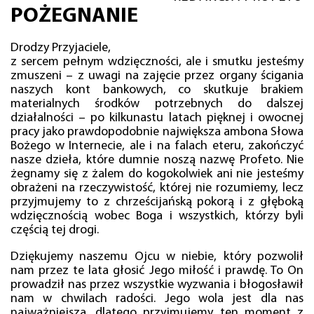
POŻEGNANIE
Drodzy Przyjaciele,
z sercem pełnym wdzięczności, ale i smutku jesteśmy
zmuszeni – z uwagi na zajęcie przez organy ścigania
naszych kont bankowych, co skutkuje brakiem
materialnych środków potrzebnych do dalszej
działalności – po kilkunastu latach pięknej i owocnej
pracy jako prawdopodobnie największa ambona Słowa
Bożego w Internecie, ale i na falach eteru, zakończyć
nasze dzieła, które dumnie noszą nazwę Profeto. Nie
żegnamy się z żalem do kogokolwiek ani nie jesteśmy
obrażeni na rzeczywistość, której nie rozumiemy, lecz
przyjmujemy to z chrześcijańską pokorą i z głęboką
wdzięcznością wobec Boga i wszystkich, którzy byli
częścią tej drogi.
Dziękujemy naszemu Ojcu w niebie, który pozwolił
nam przez te lata głosić Jego miłość i prawdę. To On
prowadził nas przez wszystkie wyzwania i błogosławił
nam w chwilach radości. Jego wola jest dla nas
najważniejsza, dlatego przyjmujemy ten moment z