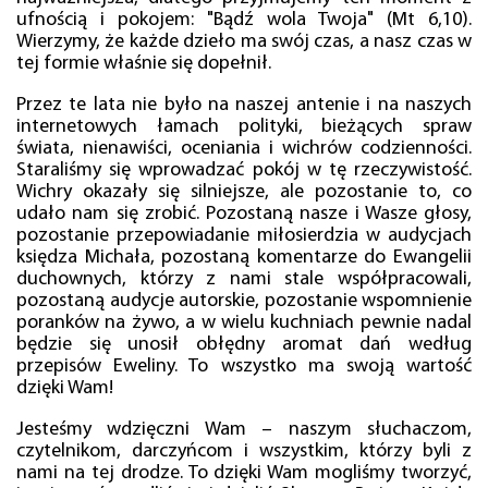
ufnością i pokojem: "Bądź wola Twoja" (Mt 6,10).
Wierzymy, że każde dzieło ma swój czas, a nasz czas w
tej formie właśnie się dopełnił.
Przez te lata nie było na naszej antenie i na naszych
internetowych łamach polityki, bieżących spraw
świata, nienawiści, oceniania i wichrów codzienności.
Staraliśmy się wprowadzać pokój w tę rzeczywistość.
Wichry okazały się silniejsze, ale pozostanie to, co
udało nam się zrobić. Pozostaną nasze i Wasze głosy,
pozostanie przepowiadanie miłosierdzia w audycjach
księdza Michała, pozostaną komentarze do Ewangelii
duchownych, którzy z nami stale współpracowali,
pozostaną audycje autorskie, pozostanie wspomnienie
poranków na żywo, a w wielu kuchniach pewnie nadal
będzie się unosił obłędny aromat dań według
przepisów Eweliny. To wszystko ma swoją wartość
dzięki Wam!
Jesteśmy wdzięczni Wam – naszym słuchaczom,
czytelnikom, darczyńcom i wszystkim, którzy byli z
nami na tej drodze. To dzięki Wam mogliśmy tworzyć,