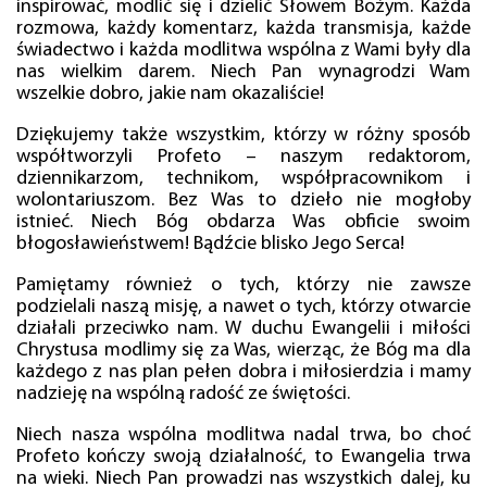
inspirować, modlić się i dzielić Słowem Bożym. Każda
rozmowa, każdy komentarz, każda transmisja, każde
świadectwo i każda modlitwa wspólna z Wami były dla
nas wielkim darem. Niech Pan wynagrodzi Wam
wszelkie dobro, jakie nam okazaliście!
Dziękujemy także wszystkim, którzy w różny sposób
współtworzyli Profeto – naszym redaktorom,
dziennikarzom, technikom, współpracownikom i
wolontariuszom. Bez Was to dzieło nie mogłoby
istnieć. Niech Bóg obdarza Was obficie swoim
błogosławieństwem! Bądźcie blisko Jego Serca!
Pamiętamy również o tych, którzy nie zawsze
podzielali naszą misję, a nawet o tych, którzy otwarcie
działali przeciwko nam. W duchu Ewangelii i miłości
Chrystusa modlimy się za Was, wierząc, że Bóg ma dla
każdego z nas plan pełen dobra i miłosierdzia i mamy
nadzieję na wspólną radość ze świętości.
Niech nasza wspólna modlitwa nadal trwa, bo choć
Profeto kończy swoją działalność, to Ewangelia trwa
na wieki. Niech Pan prowadzi nas wszystkich dalej, ku