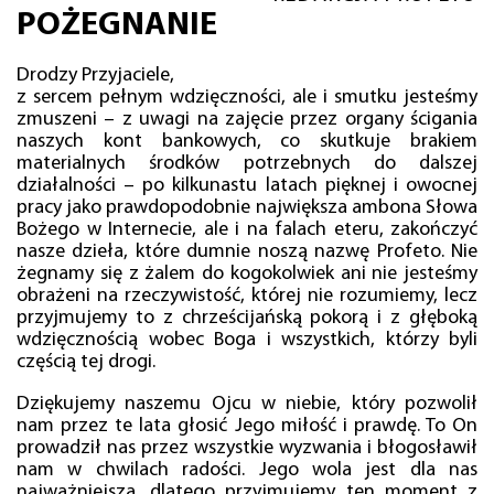
POŻEGNANIE
Drodzy Przyjaciele,
z sercem pełnym wdzięczności, ale i smutku jesteśmy
zmuszeni – z uwagi na zajęcie przez organy ścigania
naszych kont bankowych, co skutkuje brakiem
materialnych środków potrzebnych do dalszej
działalności – po kilkunastu latach pięknej i owocnej
pracy jako prawdopodobnie największa ambona Słowa
Bożego w Internecie, ale i na falach eteru, zakończyć
nasze dzieła, które dumnie noszą nazwę Profeto. Nie
żegnamy się z żalem do kogokolwiek ani nie jesteśmy
obrażeni na rzeczywistość, której nie rozumiemy, lecz
przyjmujemy to z chrześcijańską pokorą i z głęboką
wdzięcznością wobec Boga i wszystkich, którzy byli
częścią tej drogi.
Dziękujemy naszemu Ojcu w niebie, który pozwolił
nam przez te lata głosić Jego miłość i prawdę. To On
prowadził nas przez wszystkie wyzwania i błogosławił
nam w chwilach radości. Jego wola jest dla nas
najważniejsza, dlatego przyjmujemy ten moment z