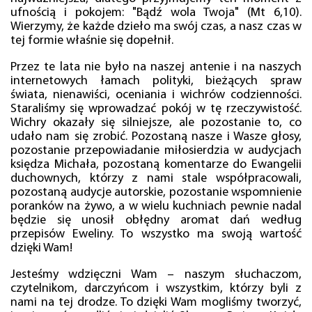
ufnością i pokojem: "Bądź wola Twoja" (Mt 6,10).
Wierzymy, że każde dzieło ma swój czas, a nasz czas w
tej formie właśnie się dopełnił.
Przez te lata nie było na naszej antenie i na naszych
internetowych łamach polityki, bieżących spraw
świata, nienawiści, oceniania i wichrów codzienności.
Staraliśmy się wprowadzać pokój w tę rzeczywistość.
Wichry okazały się silniejsze, ale pozostanie to, co
udało nam się zrobić. Pozostaną nasze i Wasze głosy,
pozostanie przepowiadanie miłosierdzia w audycjach
księdza Michała, pozostaną komentarze do Ewangelii
duchownych, którzy z nami stale współpracowali,
pozostaną audycje autorskie, pozostanie wspomnienie
poranków na żywo, a w wielu kuchniach pewnie nadal
będzie się unosił obłędny aromat dań według
przepisów Eweliny. To wszystko ma swoją wartość
dzięki Wam!
Jesteśmy wdzięczni Wam – naszym słuchaczom,
czytelnikom, darczyńcom i wszystkim, którzy byli z
nami na tej drodze. To dzięki Wam mogliśmy tworzyć,