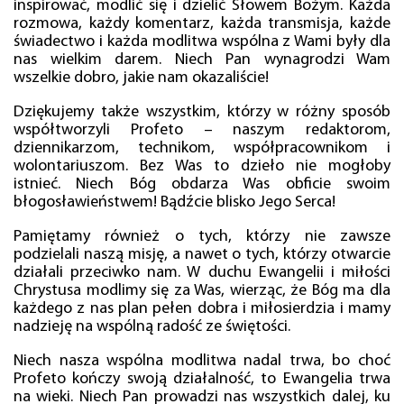
inspirować, modlić się i dzielić Słowem Bożym. Każda
rozmowa, każdy komentarz, każda transmisja, każde
świadectwo i każda modlitwa wspólna z Wami były dla
nas wielkim darem. Niech Pan wynagrodzi Wam
wszelkie dobro, jakie nam okazaliście!
Dziękujemy także wszystkim, którzy w różny sposób
współtworzyli Profeto – naszym redaktorom,
dziennikarzom, technikom, współpracownikom i
wolontariuszom. Bez Was to dzieło nie mogłoby
istnieć. Niech Bóg obdarza Was obficie swoim
błogosławieństwem! Bądźcie blisko Jego Serca!
Pamiętamy również o tych, którzy nie zawsze
podzielali naszą misję, a nawet o tych, którzy otwarcie
działali przeciwko nam. W duchu Ewangelii i miłości
Chrystusa modlimy się za Was, wierząc, że Bóg ma dla
każdego z nas plan pełen dobra i miłosierdzia i mamy
nadzieję na wspólną radość ze świętości.
Niech nasza wspólna modlitwa nadal trwa, bo choć
Profeto kończy swoją działalność, to Ewangelia trwa
na wieki. Niech Pan prowadzi nas wszystkich dalej, ku