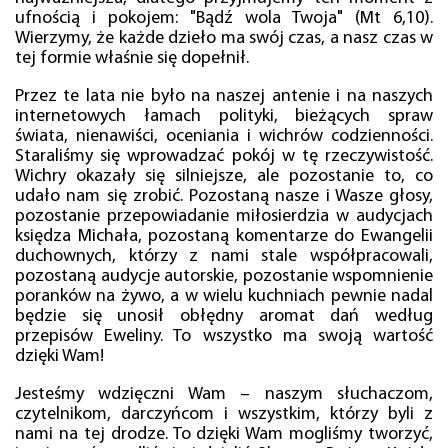
ufnością i pokojem: "Bądź wola Twoja" (Mt 6,10).
Wierzymy, że każde dzieło ma swój czas, a nasz czas w
tej formie właśnie się dopełnił.
Przez te lata nie było na naszej antenie i na naszych
internetowych łamach polityki, bieżących spraw
świata, nienawiści, oceniania i wichrów codzienności.
Staraliśmy się wprowadzać pokój w tę rzeczywistość.
Wichry okazały się silniejsze, ale pozostanie to, co
udało nam się zrobić. Pozostaną nasze i Wasze głosy,
pozostanie przepowiadanie miłosierdzia w audycjach
księdza Michała, pozostaną komentarze do Ewangelii
duchownych, którzy z nami stale współpracowali,
pozostaną audycje autorskie, pozostanie wspomnienie
poranków na żywo, a w wielu kuchniach pewnie nadal
będzie się unosił obłędny aromat dań według
przepisów Eweliny. To wszystko ma swoją wartość
dzięki Wam!
Jesteśmy wdzięczni Wam – naszym słuchaczom,
czytelnikom, darczyńcom i wszystkim, którzy byli z
nami na tej drodze. To dzięki Wam mogliśmy tworzyć,