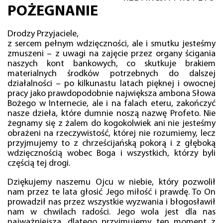
POŻEGNANIE
Drodzy Przyjaciele,
z sercem pełnym wdzięczności, ale i smutku jesteśmy
zmuszeni – z uwagi na zajęcie przez organy ścigania
naszych kont bankowych, co skutkuje brakiem
materialnych środków potrzebnych do dalszej
działalności – po kilkunastu latach pięknej i owocnej
pracy jako prawdopodobnie największa ambona Słowa
Bożego w Internecie, ale i na falach eteru, zakończyć
nasze dzieła, które dumnie noszą nazwę Profeto. Nie
żegnamy się z żalem do kogokolwiek ani nie jesteśmy
obrażeni na rzeczywistość, której nie rozumiemy, lecz
przyjmujemy to z chrześcijańską pokorą i z głęboką
wdzięcznością wobec Boga i wszystkich, którzy byli
częścią tej drogi.
Dziękujemy naszemu Ojcu w niebie, który pozwolił
nam przez te lata głosić Jego miłość i prawdę. To On
prowadził nas przez wszystkie wyzwania i błogosławił
nam w chwilach radości. Jego wola jest dla nas
najważniejsza, dlatego przyjmujemy ten moment z