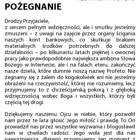
POŻEGNANIE
Drodzy Przyjaciele,
z sercem pełnym wdzięczności, ale i smutku jesteśmy
zmuszeni – z uwagi na zajęcie przez organy ścigania
naszych kont bankowych, co skutkuje brakiem
materialnych środków potrzebnych do dalszej
działalności – po kilkunastu latach pięknej i owocnej
pracy jako prawdopodobnie największa ambona Słowa
Bożego w Internecie, ale i na falach eteru, zakończyć
nasze dzieła, które dumnie noszą nazwę Profeto. Nie
żegnamy się z żalem do kogokolwiek ani nie jesteśmy
obrażeni na rzeczywistość, której nie rozumiemy, lecz
przyjmujemy to z chrześcijańską pokorą i z głęboką
wdzięcznością wobec Boga i wszystkich, którzy byli
częścią tej drogi.
Dziękujemy naszemu Ojcu w niebie, który pozwolił
nam przez te lata głosić Jego miłość i prawdę. To On
prowadził nas przez wszystkie wyzwania i błogosławił
nam w chwilach radości. Jego wola jest dla nas
najważniejsza, dlatego przyjmujemy ten moment z