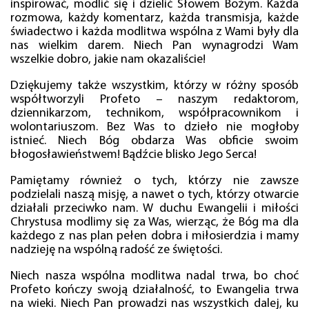
inspirować, modlić się i dzielić Słowem Bożym. Każda
rozmowa, każdy komentarz, każda transmisja, każde
świadectwo i każda modlitwa wspólna z Wami były dla
nas wielkim darem. Niech Pan wynagrodzi Wam
wszelkie dobro, jakie nam okazaliście!
Dziękujemy także wszystkim, którzy w różny sposób
współtworzyli Profeto – naszym redaktorom,
dziennikarzom, technikom, współpracownikom i
wolontariuszom. Bez Was to dzieło nie mogłoby
istnieć. Niech Bóg obdarza Was obficie swoim
błogosławieństwem! Bądźcie blisko Jego Serca!
Pamiętamy również o tych, którzy nie zawsze
podzielali naszą misję, a nawet o tych, którzy otwarcie
działali przeciwko nam. W duchu Ewangelii i miłości
Chrystusa modlimy się za Was, wierząc, że Bóg ma dla
każdego z nas plan pełen dobra i miłosierdzia i mamy
nadzieję na wspólną radość ze świętości.
Niech nasza wspólna modlitwa nadal trwa, bo choć
Profeto kończy swoją działalność, to Ewangelia trwa
na wieki. Niech Pan prowadzi nas wszystkich dalej, ku