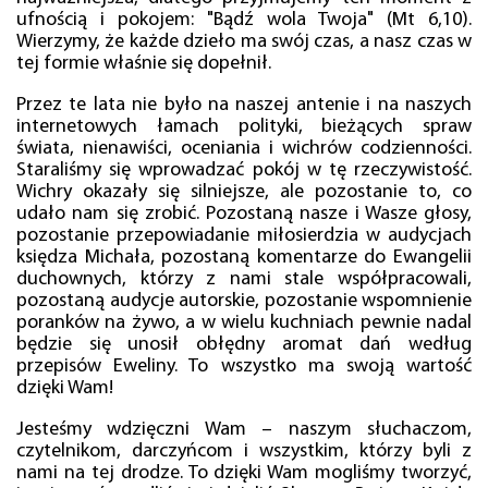
ufnością i pokojem: "Bądź wola Twoja" (Mt 6,10).
Wierzymy, że każde dzieło ma swój czas, a nasz czas w
tej formie właśnie się dopełnił.
Przez te lata nie było na naszej antenie i na naszych
internetowych łamach polityki, bieżących spraw
świata, nienawiści, oceniania i wichrów codzienności.
Staraliśmy się wprowadzać pokój w tę rzeczywistość.
Wichry okazały się silniejsze, ale pozostanie to, co
udało nam się zrobić. Pozostaną nasze i Wasze głosy,
pozostanie przepowiadanie miłosierdzia w audycjach
księdza Michała, pozostaną komentarze do Ewangelii
duchownych, którzy z nami stale współpracowali,
pozostaną audycje autorskie, pozostanie wspomnienie
poranków na żywo, a w wielu kuchniach pewnie nadal
będzie się unosił obłędny aromat dań według
przepisów Eweliny. To wszystko ma swoją wartość
dzięki Wam!
Jesteśmy wdzięczni Wam – naszym słuchaczom,
czytelnikom, darczyńcom i wszystkim, którzy byli z
nami na tej drodze. To dzięki Wam mogliśmy tworzyć,