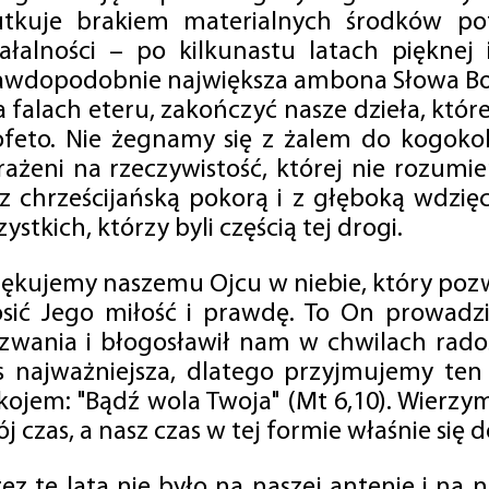
utkuje brakiem materialnych środków po
iałalności – po kilkunastu latach pięknej
awdopodobnie największa ambona Słowa Boż
na falach eteru, zakończyć nasze dzieła, kt
ofeto. Nie żegnamy się z żalem do kogokol
rażeni na rzeczywistość, której nie rozumi
 z chrześcijańską pokorą i z głęboką wdzię
ystkich, którzy byli częścią tej drogi.
iękujemy naszemu Ojcu w niebie, który pozw
osić Jego miłość i prawdę. To On prowadzi
zwania i błogosławił nam w chwilach radośc
s najważniejsza, dlatego przyjmujemy ten
kojem: "Bądź wola Twoja" (Mt 6,10). Wierzy
j czas, a nasz czas w tej formie właśnie się d
zez te lata nie było na naszej antenie i na