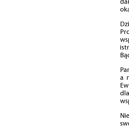
da
oka
Dz
Pr
ws
is
Bąd
Pa
a 
Ew
dl
wsp
Ni
sw