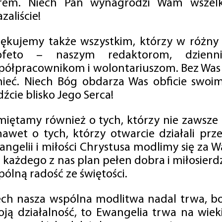
rem. Niech Pan wynagrodzi Wam wszelk
zaliście!
iękujemy także wszystkim, którzy w różny
ofeto – naszym redaktorom, dzienni
półpracownikom i wolontariuszom. Bez Was 
tnieć. Niech Bóg obdarza Was obficie swo
źcie blisko Jego Serca!
miętamy również o tych, którzy nie zawsze p
nawet o tych, którzy otwarcie działali p
angelii i miłości Chrystusa modlimy się za W
a każdego z nas plan pełen dobra i miłosierd
ólną radość ze świętości.
ech nasza wspólna modlitwa nadal trwa, b
oją działalność, to Ewangelia trwa na wiek