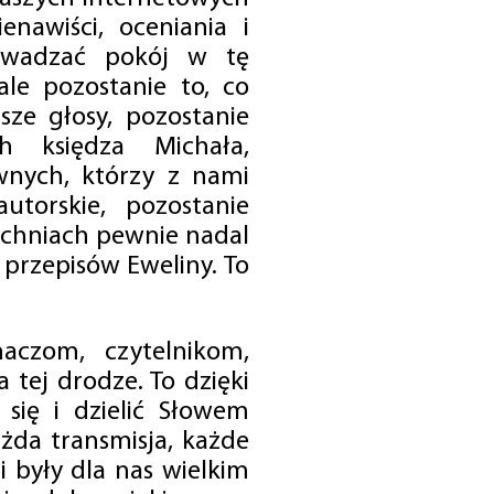
enawiści, oceniania i
rowadzać pokój w tę
 ale pozostanie to, co
sze głosy, pozostanie
h księdza Michała,
nych, którzy z nami
utorskie, pozostanie
chniach pewnie nadal
przepisów Eweliny. To
czom, czytelnikom,
 tej drodze. To dzięki
się i dzielić Słowem
da transmisja, każde
 były dla nas wielkim