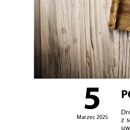
5
P
Dro
Marzec 2025
z 
uw