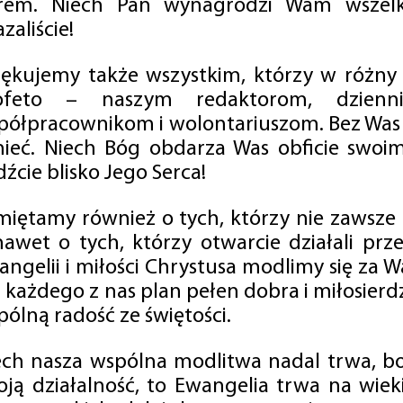
rem. Niech Pan wynagrodzi Wam wszelk
zaliście!
iękujemy także wszystkim, którzy w różny
ofeto – naszym redaktorom, dzienni
półpracownikom i wolontariuszom. Bez Was 
tnieć. Niech Bóg obdarza Was obficie swo
źcie blisko Jego Serca!
miętamy również o tych, którzy nie zawsze p
nawet o tych, którzy otwarcie działali p
angelii i miłości Chrystusa modlimy się za W
a każdego z nas plan pełen dobra i miłosierd
ólną radość ze świętości.
ech nasza wspólna modlitwa nadal trwa, b
oją działalność, to Ewangelia trwa na wiek