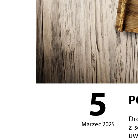
5
P
Dro
Marzec 2025
z 
uw