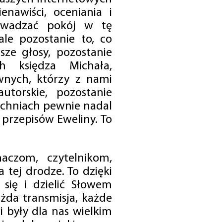
enawiści, oceniania i
rowadzać pokój w tę
 ale pozostanie to, co
sze głosy, pozostanie
h księdza Michała,
nych, którzy z nami
utorskie, pozostanie
chniach pewnie nadal
przepisów Eweliny. To
czom, czytelnikom,
 tej drodze. To dzięki
się i dzielić Słowem
da transmisja, każde
 były dla nas wielkim