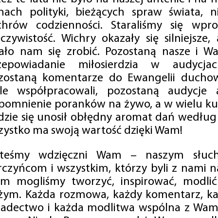
mach polityki, bieżących spraw świata, ni
chrów codzienności. Staraliśmy się wp
eczywistość. Wichry okazały się silniejsze,
ało nam się zrobić. Pozostaną nasze i Wa
zepowiadanie miłosierdzia w audycjac
zostaną komentarze do Ewangelii duchow
ale współpracowali, pozostaną audycje a
pomnienie poranków na żywo, a w wielu ku
dzie się unosił obłędny aromat dań według 
zystko ma swoją wartość dzięki Wam!
steśmy wdzięczni Wam – naszym słucha
rczyńcom i wszystkim, którzy byli z nami na
m mogliśmy tworzyć, inspirować, modlić 
żym. Każda rozmowa, każdy komentarz, każ
iadectwo i każda modlitwa wspólna z Wami