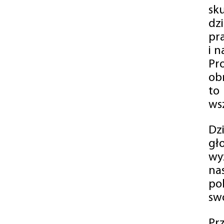
sk
dz
pr
i 
Pr
ob
to
wsz
Dz
gł
wy
na
po
swó
Pr