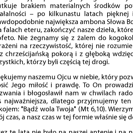
utkuje brakiem materialnych środków po
iałalności – po kilkunastu latach pięknej
awdopodobnie największa ambona Słowa Boż
na falach eteru, zakończyć nasze dzieła, kt
ofeto. Nie żegnamy się z żalem do kogokol
rażeni na rzeczywistość, której nie rozumi
 z chrześcijańską pokorą i z głęboką wdzię
ystkich, którzy byli częścią tej drogi.
iękujemy naszemu Ojcu w niebie, który pozw
osić Jego miłość i prawdę. To On prowadzi
zwania i błogosławił nam w chwilach radośc
s najważniejsza, dlatego przyjmujemy ten
kojem: "Bądź wola Twoja" (Mt 6,10). Wierzy
j czas, a nasz czas w tej formie właśnie się d
zez te lata nie było na naszej antenie i na