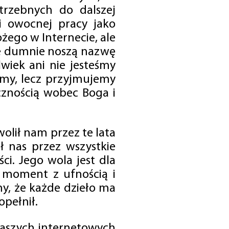
trzebnych do dalszej
 i owocnej pracy jako
ego w Internecie, ale
óre dumnie noszą nazwę
wiek ani nie jesteśmy
emy, lecz przyjmujemy
cznością wobec Boga i
olił nam przez te lata
ł nas przez wszystkie
i. Jego wola jest dla
 moment z ufnością i
my, że każde dzieło ma
opełnił.
 naszych internetowych