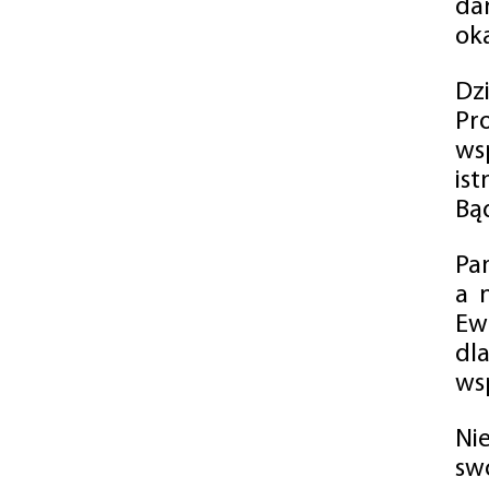
da
oka
Dz
Pr
ws
is
Bąd
Pa
a 
Ew
dl
wsp
Ni
sw