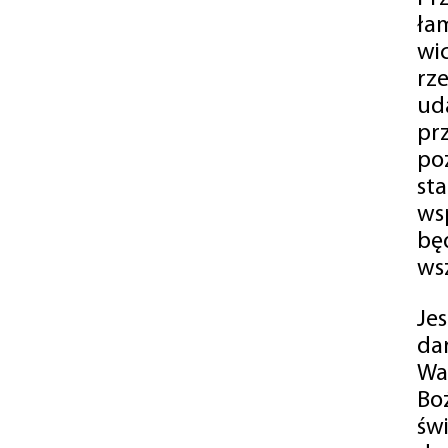
ła
wi
rz
ud
pr
po
st
ws
bę
ws
Je
da
Wa
Bo
św