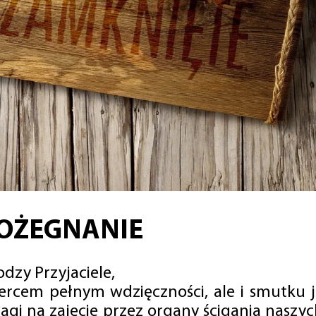
OŻEGNANIE
dzy Przyjaciele,
sercem pełnym wdzięczności, ale i smutku 
agi na zajęcie przez organy ścigania naszy