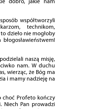
ie dobro, jakie nam
 sposób współtworzyli
karzom, technikom,
to dzieło nie mogłoby
im błogosławieństwem!
odzielali naszą misję,
rzeciwko nam. W duchu
as, wierząc, że Bóg ma
zia i mamy nadzieję na
o choć Profeto kończy
i. Niech Pan prowadzi