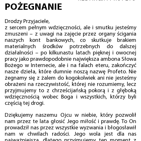
POŻEGNANIE
Drodzy Przyjaciele,
z sercem pełnym wdzięczności, ale i smutku jesteśmy
zmuszeni – z uwagi na zajęcie przez organy ścigania
naszych kont bankowych, co skutkuje brakiem
materialnych środków potrzebnych do dalszej
działalności – po kilkunastu latach pięknej i owocnej
pracy jako prawdopodobnie największa ambona Słowa
Bożego w Internecie, ale i na falach eteru, zakończyć
nasze dzieła, które dumnie noszą nazwę Profeto. Nie
żegnamy się z żalem do kogokolwiek ani nie jesteśmy
obrażeni na rzeczywistość, której nie rozumiemy, lecz
przyjmujemy to z chrześcijańską pokorą i z głęboką
wdzięcznością wobec Boga i wszystkich, którzy byli
częścią tej drogi.
Dziękujemy naszemu Ojcu w niebie, który pozwolił
nam przez te lata głosić Jego miłość i prawdę. To On
prowadził nas przez wszystkie wyzwania i błogosławił
nam w chwilach radości. Jego wola jest dla nas
najważniejsza, dlatego przyjmujemy ten moment z