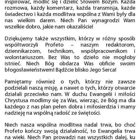
inspirować, modlić się i dzielić Słowem Bożym. Każda
rozmowa, każdy komentarz, każda transmisja, każde
świadectwo i każda modlitwa wspólna z Wami były dla
nas wielkim darem. Niech Pan wynagrodzi Wam
wszelkie dobro, jakie nam okazaliście!
Dziękujemy także wszystkim, którzy w różny sposób
współtworzyli Profeto – naszym redaktorom,
dziennikarzom, technikom, współpracownikom i
wolontariuszom. Bez Was to dzieło nie mogłoby
istnieć. Niech Bóg obdarza Was obficie swoim
błogosławieństwem! Bądźcie blisko Jego Serca!
Pamiętamy również o tych, którzy nie zawsze
podzielali naszą misję, a nawet o tych, którzy otwarcie
działali przeciwko nam. W duchu Ewangelii i miłości
Chrystusa modlimy się za Was, wierząc, że Bóg ma dla
każdego z nas plan pełen dobra i miłosierdzia i mamy
nadzieję na wspólną radość ze świętości.
Niech nasza wspólna modlitwa nadal trwa, bo choć
Profeto kończy swoją działalność, to Ewangelia trwa
na wieki. Niech Pan prowadzi nas wszystkich dalej, ku