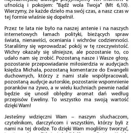
ufnością i pokojem: "Bądź wola Twoja" (Mt 6,10).
Wierzymy, że każde dzieło ma swój czas, a nasz czas w
tej formie właśnie się dopełnił.
Przez te lata nie było na naszej antenie i na naszych
internetowych łamach polityki, bieżących spraw
świata, nienawiści, oceniania i wichrów codzienności.
Staraliśmy się wprowadzać pokój w tę rzeczywistość.
Wichry okazały się silniejsze, ale pozostanie to, co
udało nam się zrobić. Pozostaną nasze i Wasze głosy,
pozostanie przepowiadanie miłosierdzia w audycjach
księdza Michała, pozostaną komentarze do Ewangelii
duchownych, którzy z nami stale współpracowali,
pozostaną audycje autorskie, pozostanie wspomnienie
poranków na żywo, a w wielu kuchniach pewnie nadal
będzie się unosił obłędny aromat dań według
przepisów Eweliny. To wszystko ma swoją wartość
dzięki Wam!
Jesteśmy wdzięczni Wam – naszym słuchaczom,
czytelnikom, darczyńcom i wszystkim, którzy byli z
nami na tej drodze. To dzięki Wam mogliśmy tworzyć,