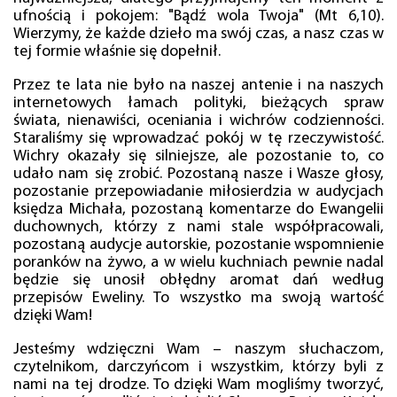
ufnością i pokojem: "Bądź wola Twoja" (Mt 6,10).
Wierzymy, że każde dzieło ma swój czas, a nasz czas w
tej formie właśnie się dopełnił.
Przez te lata nie było na naszej antenie i na naszych
internetowych łamach polityki, bieżących spraw
świata, nienawiści, oceniania i wichrów codzienności.
Staraliśmy się wprowadzać pokój w tę rzeczywistość.
Wichry okazały się silniejsze, ale pozostanie to, co
udało nam się zrobić. Pozostaną nasze i Wasze głosy,
pozostanie przepowiadanie miłosierdzia w audycjach
księdza Michała, pozostaną komentarze do Ewangelii
duchownych, którzy z nami stale współpracowali,
pozostaną audycje autorskie, pozostanie wspomnienie
poranków na żywo, a w wielu kuchniach pewnie nadal
będzie się unosił obłędny aromat dań według
przepisów Eweliny. To wszystko ma swoją wartość
dzięki Wam!
Jesteśmy wdzięczni Wam – naszym słuchaczom,
czytelnikom, darczyńcom i wszystkim, którzy byli z
nami na tej drodze. To dzięki Wam mogliśmy tworzyć,