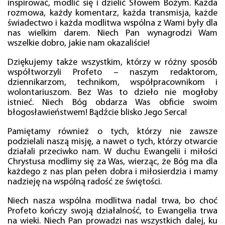
inspirować, modlić się i dzielić Słowem Bożym. Każda
rozmowa, każdy komentarz, każda transmisja, każde
świadectwo i każda modlitwa wspólna z Wami były dla
nas wielkim darem. Niech Pan wynagrodzi Wam
wszelkie dobro, jakie nam okazaliście!
Dziękujemy także wszystkim, którzy w różny sposób
współtworzyli Profeto – naszym redaktorom,
dziennikarzom, technikom, współpracownikom i
wolontariuszom. Bez Was to dzieło nie mogłoby
istnieć. Niech Bóg obdarza Was obficie swoim
błogosławieństwem! Bądźcie blisko Jego Serca!
Pamiętamy również o tych, którzy nie zawsze
podzielali naszą misję, a nawet o tych, którzy otwarcie
działali przeciwko nam. W duchu Ewangelii i miłości
Chrystusa modlimy się za Was, wierząc, że Bóg ma dla
każdego z nas plan pełen dobra i miłosierdzia i mamy
nadzieję na wspólną radość ze świętości.
Niech nasza wspólna modlitwa nadal trwa, bo choć
Profeto kończy swoją działalność, to Ewangelia trwa
na wieki. Niech Pan prowadzi nas wszystkich dalej, ku