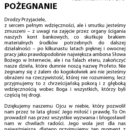
POŻEGNANIE
Drodzy Przyjaciele,
z sercem pełnym wdzięczności, ale i smutku jesteśmy
zmuszeni – z uwagi na zajęcie przez organy ścigania
naszych kont bankowych, co skutkuje brakiem
materialnych środków potrzebnych do dalszej
działalności – po kilkunastu latach pięknej i owocnej
pracy jako prawdopodobnie największa ambona Słowa
Bożego w Internecie, ale i na falach eteru, zakończyć
nasze dzieła, które dumnie noszą nazwę Profeto. Nie
żegnamy się z żalem do kogokolwiek ani nie jesteśmy
obrażeni na rzeczywistość, której nie rozumiemy, lecz
przyjmujemy to z chrześcijańską pokorą i z głęboką
wdzięcznością wobec Boga i wszystkich, którzy byli
częścią tej drogi.
Dziękujemy naszemu Ojcu w niebie, który pozwolił
nam przez te lata głosić Jego miłość i prawdę. To On
prowadził nas przez wszystkie wyzwania i błogosławił
nam w chwilach radości. Jego wola jest dla nas
najważniejsza, dlatego przyjmujemy ten moment z