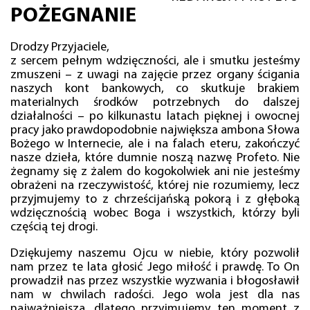
POŻEGNANIE
Drodzy Przyjaciele,
z sercem pełnym wdzięczności, ale i smutku jesteśmy
zmuszeni – z uwagi na zajęcie przez organy ścigania
naszych kont bankowych, co skutkuje brakiem
materialnych środków potrzebnych do dalszej
działalności – po kilkunastu latach pięknej i owocnej
pracy jako prawdopodobnie największa ambona Słowa
Bożego w Internecie, ale i na falach eteru, zakończyć
nasze dzieła, które dumnie noszą nazwę Profeto. Nie
żegnamy się z żalem do kogokolwiek ani nie jesteśmy
obrażeni na rzeczywistość, której nie rozumiemy, lecz
przyjmujemy to z chrześcijańską pokorą i z głęboką
wdzięcznością wobec Boga i wszystkich, którzy byli
częścią tej drogi.
Dziękujemy naszemu Ojcu w niebie, który pozwolił
nam przez te lata głosić Jego miłość i prawdę. To On
prowadził nas przez wszystkie wyzwania i błogosławił
nam w chwilach radości. Jego wola jest dla nas
najważniejsza, dlatego przyjmujemy ten moment z