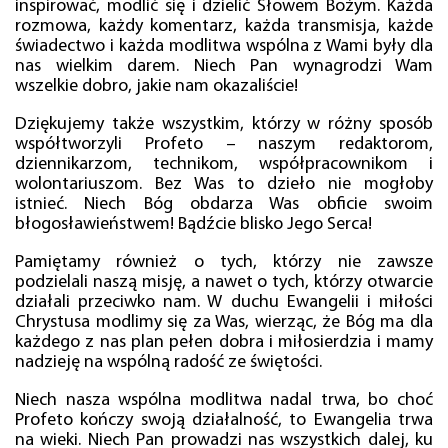
inspirować, modlić się i dzielić Słowem Bożym. Każda
rozmowa, każdy komentarz, każda transmisja, każde
świadectwo i każda modlitwa wspólna z Wami były dla
nas wielkim darem. Niech Pan wynagrodzi Wam
wszelkie dobro, jakie nam okazaliście!
Dziękujemy także wszystkim, którzy w różny sposób
współtworzyli Profeto – naszym redaktorom,
dziennikarzom, technikom, współpracownikom i
wolontariuszom. Bez Was to dzieło nie mogłoby
istnieć. Niech Bóg obdarza Was obficie swoim
błogosławieństwem! Bądźcie blisko Jego Serca!
Pamiętamy również o tych, którzy nie zawsze
podzielali naszą misję, a nawet o tych, którzy otwarcie
działali przeciwko nam. W duchu Ewangelii i miłości
Chrystusa modlimy się za Was, wierząc, że Bóg ma dla
każdego z nas plan pełen dobra i miłosierdzia i mamy
nadzieję na wspólną radość ze świętości.
Niech nasza wspólna modlitwa nadal trwa, bo choć
Profeto kończy swoją działalność, to Ewangelia trwa
na wieki. Niech Pan prowadzi nas wszystkich dalej, ku