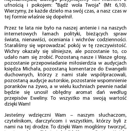
ufnością i pokojem: "Bądź wola Twoja" (Mt 6,10).
Wierzymy, że każde dzieło ma swój czas, a nasz czas w
tej formie właśnie się dopełnił.
Przez te lata nie było na naszej antenie i na naszych
internetowych łamach polityki, bieżących spraw
świata, nienawiści, oceniania i wichrów codzienności.
Staraliśmy się wprowadzać pokój w tę rzeczywistość.
Wichry okazały się silniejsze, ale pozostanie to, co
udało nam się zrobić. Pozostaną nasze i Wasze głosy,
pozostanie przepowiadanie miłosierdzia w audycjach
księdza Michała, pozostaną komentarze do Ewangelii
duchownych, którzy z nami stale współpracowali,
pozostaną audycje autorskie, pozostanie wspomnienie
poranków na żywo, a w wielu kuchniach pewnie nadal
będzie się unosił obłędny aromat dań według
przepisów Eweliny. To wszystko ma swoją wartość
dzięki Wam!
Jesteśmy wdzięczni Wam – naszym słuchaczom,
czytelnikom, darczyńcom i wszystkim, którzy byli z
nami na tej drodze. To dzięki Wam mogliśmy tworzyć,