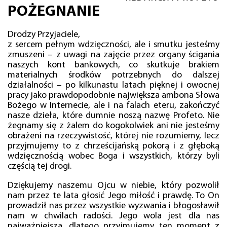
POŻEGNANIE
Drodzy Przyjaciele,
z sercem pełnym wdzięczności, ale i smutku jesteśmy
zmuszeni – z uwagi na zajęcie przez organy ścigania
naszych kont bankowych, co skutkuje brakiem
materialnych środków potrzebnych do dalszej
działalności – po kilkunastu latach pięknej i owocnej
pracy jako prawdopodobnie największa ambona Słowa
Bożego w Internecie, ale i na falach eteru, zakończyć
nasze dzieła, które dumnie noszą nazwę Profeto. Nie
żegnamy się z żalem do kogokolwiek ani nie jesteśmy
obrażeni na rzeczywistość, której nie rozumiemy, lecz
przyjmujemy to z chrześcijańską pokorą i z głęboką
wdzięcznością wobec Boga i wszystkich, którzy byli
częścią tej drogi.
Dziękujemy naszemu Ojcu w niebie, który pozwolił
nam przez te lata głosić Jego miłość i prawdę. To On
prowadził nas przez wszystkie wyzwania i błogosławił
nam w chwilach radości. Jego wola jest dla nas
najważniejsza, dlatego przyjmujemy ten moment z