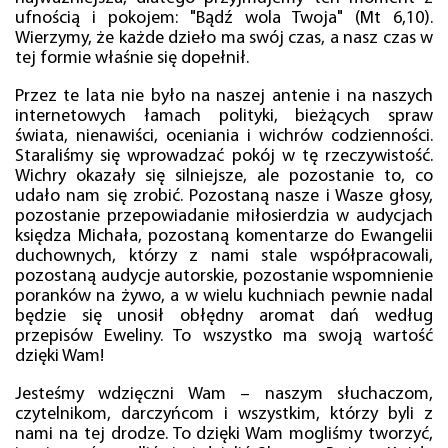
ufnością i pokojem: "Bądź wola Twoja" (Mt 6,10).
Wierzymy, że każde dzieło ma swój czas, a nasz czas w
tej formie właśnie się dopełnił.
Przez te lata nie było na naszej antenie i na naszych
internetowych łamach polityki, bieżących spraw
świata, nienawiści, oceniania i wichrów codzienności.
Staraliśmy się wprowadzać pokój w tę rzeczywistość.
Wichry okazały się silniejsze, ale pozostanie to, co
udało nam się zrobić. Pozostaną nasze i Wasze głosy,
pozostanie przepowiadanie miłosierdzia w audycjach
księdza Michała, pozostaną komentarze do Ewangelii
duchownych, którzy z nami stale współpracowali,
pozostaną audycje autorskie, pozostanie wspomnienie
poranków na żywo, a w wielu kuchniach pewnie nadal
będzie się unosił obłędny aromat dań według
przepisów Eweliny. To wszystko ma swoją wartość
dzięki Wam!
Jesteśmy wdzięczni Wam – naszym słuchaczom,
czytelnikom, darczyńcom i wszystkim, którzy byli z
nami na tej drodze. To dzięki Wam mogliśmy tworzyć,