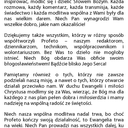
inspirować, modlić się i dzielić Słowem Bożym. Każda
rozmowa, każdy komentarz, każda transmisja, każde
świadectwo i każda modlitwa wspólna z Wami były dla
nas wielkim darem. Niech Pan wynagrodzi Wam
wszelkie dobro, jakie nam okazaliście!
Dziękujemy także wszystkim, którzy w różny sposób
współtworzyli Profeto – naszym redaktorom,
dziennikarzom, technikom, współpracownikom i
wolontariuszom. Bez Was to dzieło nie mogłoby
istnieć. Niech Bóg obdarza Was obficie swoim
błogosławieństwem! Bądźcie blisko Jego Serca!
Pamiętamy również o tych, którzy nie zawsze
podzielali naszą misję, a nawet o tych, którzy otwarcie
działali przeciwko nam. W duchu Ewangelii i miłości
Chrystusa modlimy się za Was, wierząc, że Bóg ma dla
każdego z nas plan pełen dobra i miłosierdzia i mamy
nadzieję na wspólną radość ze świętości.
Niech nasza wspólna modlitwa nadal trwa, bo choć
Profeto kończy swoją działalność, to Ewangelia trwa
na wieki. Niech Pan prowadzi nas wszystkich dalej, ku