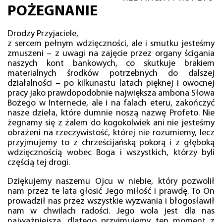
POŻEGNANIE
Drodzy Przyjaciele,
z sercem pełnym wdzięczności, ale i smutku jesteśmy
zmuszeni – z uwagi na zajęcie przez organy ścigania
naszych kont bankowych, co skutkuje brakiem
materialnych środków potrzebnych do dalszej
działalności – po kilkunastu latach pięknej i owocnej
pracy jako prawdopodobnie największa ambona Słowa
Bożego w Internecie, ale i na falach eteru, zakończyć
nasze dzieła, które dumnie noszą nazwę Profeto. Nie
żegnamy się z żalem do kogokolwiek ani nie jesteśmy
obrażeni na rzeczywistość, której nie rozumiemy, lecz
przyjmujemy to z chrześcijańską pokorą i z głęboką
wdzięcznością wobec Boga i wszystkich, którzy byli
częścią tej drogi.
Dziękujemy naszemu Ojcu w niebie, który pozwolił
nam przez te lata głosić Jego miłość i prawdę. To On
prowadził nas przez wszystkie wyzwania i błogosławił
nam w chwilach radości. Jego wola jest dla nas
najważniejsza, dlatego przyjmujemy ten moment z