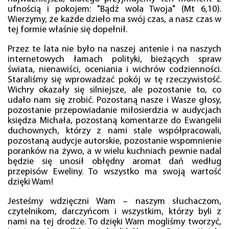
ufnością i pokojem: "Bądź wola Twoja" (Mt 6,10).
Wierzymy, że każde dzieło ma swój czas, a nasz czas w
tej formie właśnie się dopełnił.
Przez te lata nie było na naszej antenie i na naszych
internetowych łamach polityki, bieżących spraw
świata, nienawiści, oceniania i wichrów codzienności.
Staraliśmy się wprowadzać pokój w tę rzeczywistość.
Wichry okazały się silniejsze, ale pozostanie to, co
udało nam się zrobić. Pozostaną nasze i Wasze głosy,
pozostanie przepowiadanie miłosierdzia w audycjach
księdza Michała, pozostaną komentarze do Ewangelii
duchownych, którzy z nami stale współpracowali,
pozostaną audycje autorskie, pozostanie wspomnienie
poranków na żywo, a w wielu kuchniach pewnie nadal
będzie się unosił obłędny aromat dań według
przepisów Eweliny. To wszystko ma swoją wartość
dzięki Wam!
Jesteśmy wdzięczni Wam – naszym słuchaczom,
czytelnikom, darczyńcom i wszystkim, którzy byli z
nami na tej drodze. To dzięki Wam mogliśmy tworzyć,