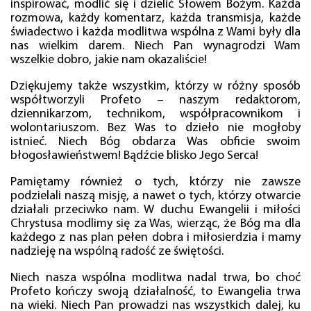
inspirować, modlić się i dzielić Słowem Bożym. Każda
rozmowa, każdy komentarz, każda transmisja, każde
świadectwo i każda modlitwa wspólna z Wami były dla
nas wielkim darem. Niech Pan wynagrodzi Wam
wszelkie dobro, jakie nam okazaliście!
Dziękujemy także wszystkim, którzy w różny sposób
współtworzyli Profeto – naszym redaktorom,
dziennikarzom, technikom, współpracownikom i
wolontariuszom. Bez Was to dzieło nie mogłoby
istnieć. Niech Bóg obdarza Was obficie swoim
błogosławieństwem! Bądźcie blisko Jego Serca!
Pamiętamy również o tych, którzy nie zawsze
podzielali naszą misję, a nawet o tych, którzy otwarcie
działali przeciwko nam. W duchu Ewangelii i miłości
Chrystusa modlimy się za Was, wierząc, że Bóg ma dla
każdego z nas plan pełen dobra i miłosierdzia i mamy
nadzieję na wspólną radość ze świętości.
Niech nasza wspólna modlitwa nadal trwa, bo choć
Profeto kończy swoją działalność, to Ewangelia trwa
na wieki. Niech Pan prowadzi nas wszystkich dalej, ku