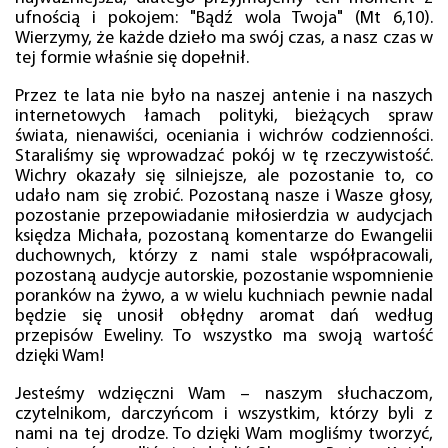
ufnością i pokojem: "Bądź wola Twoja" (Mt 6,10).
Wierzymy, że każde dzieło ma swój czas, a nasz czas w
tej formie właśnie się dopełnił.
Przez te lata nie było na naszej antenie i na naszych
internetowych łamach polityki, bieżących spraw
świata, nienawiści, oceniania i wichrów codzienności.
Staraliśmy się wprowadzać pokój w tę rzeczywistość.
Wichry okazały się silniejsze, ale pozostanie to, co
udało nam się zrobić. Pozostaną nasze i Wasze głosy,
pozostanie przepowiadanie miłosierdzia w audycjach
księdza Michała, pozostaną komentarze do Ewangelii
duchownych, którzy z nami stale współpracowali,
pozostaną audycje autorskie, pozostanie wspomnienie
poranków na żywo, a w wielu kuchniach pewnie nadal
będzie się unosił obłędny aromat dań według
przepisów Eweliny. To wszystko ma swoją wartość
dzięki Wam!
Jesteśmy wdzięczni Wam – naszym słuchaczom,
czytelnikom, darczyńcom i wszystkim, którzy byli z
nami na tej drodze. To dzięki Wam mogliśmy tworzyć,