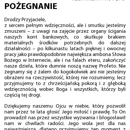
POŻEGNANIE
Drodzy Przyjaciele,
z sercem pełnym wdzięczności, ale i smutku jesteśmy
zmuszeni – z uwagi na zajęcie przez organy ścigania
naszych kont bankowych, co skutkuje brakiem
materialnych środków potrzebnych do dalszej
działalności – po kilkunastu latach pięknej i owocnej
pracy jako prawdopodobnie największa ambona Słowa
Bożego w Internecie, ale i na falach eteru, zakończyć
nasze dzieła, które dumnie noszą nazwę Profeto. Nie
żegnamy się z żalem do kogokolwiek ani nie jesteśmy
obrażeni na rzeczywistość, której nie rozumiemy, lecz
przyjmujemy to z chrześcijańską pokorą i z głęboką
wdzięcznością wobec Boga i wszystkich, którzy byli
częścią tej drogi.
Dziękujemy naszemu Ojcu w niebie, który pozwolił
nam przez te lata głosić Jego miłość i prawdę. To On
prowadził nas przez wszystkie wyzwania i błogosławił
nam w chwilach radości. Jego wola jest dla nas
najważniejsza, dlatego przyjmujemy ten moment z