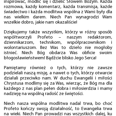
inspirować, modlić się i dzielić Słowem Bożym. Każda
rozmowa, każdy komentarz, każda transmisja, każde
świadectwo i każda modlitwa wspólna z Wami były dla
nas wielkim darem. Niech Pan wynagrodzi Wam
wszelkie dobro, jakie nam okazaliście!
Dziękujemy także wszystkim, którzy w różny sposób
współtworzyli Profeto – naszym redaktorom,
dziennikarzom, technikom, współpracownikom i
wolontariuszom. Bez Was to dzieło nie mogłoby
istnieć. Niech Bóg obdarza Was obficie swoim
błogosławieństwem! Bądźcie blisko Jego Serca!
Pamiętamy również o tych, którzy nie zawsze
podzielali naszą misję, a nawet o tych, którzy otwarcie
działali przeciwko nam. W duchu Ewangelii i miłości
Chrystusa modlimy się za Was, wierząc, że Bóg ma dla
każdego z nas plan pełen dobra i miłosierdzia i mamy
nadzieję na wspólną radość ze świętości.
Niech nasza wspólna modlitwa nadal trwa, bo choć
Profeto kończy swoją działalność, to Ewangelia trwa
na wieki. Niech Pan prowadzi nas wszystkich dalej, ku