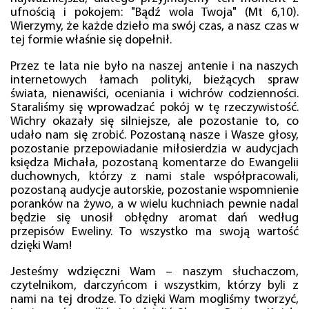
ufnością i pokojem: "Bądź wola Twoja" (Mt 6,10).
Wierzymy, że każde dzieło ma swój czas, a nasz czas w
tej formie właśnie się dopełnił.
Przez te lata nie było na naszej antenie i na naszych
internetowych łamach polityki, bieżących spraw
świata, nienawiści, oceniania i wichrów codzienności.
Staraliśmy się wprowadzać pokój w tę rzeczywistość.
Wichry okazały się silniejsze, ale pozostanie to, co
udało nam się zrobić. Pozostaną nasze i Wasze głosy,
pozostanie przepowiadanie miłosierdzia w audycjach
księdza Michała, pozostaną komentarze do Ewangelii
duchownych, którzy z nami stale współpracowali,
pozostaną audycje autorskie, pozostanie wspomnienie
poranków na żywo, a w wielu kuchniach pewnie nadal
będzie się unosił obłędny aromat dań według
przepisów Eweliny. To wszystko ma swoją wartość
dzięki Wam!
Jesteśmy wdzięczni Wam – naszym słuchaczom,
czytelnikom, darczyńcom i wszystkim, którzy byli z
nami na tej drodze. To dzięki Wam mogliśmy tworzyć,