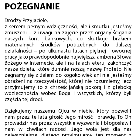
POŻEGNANIE
Drodzy Przyjaciele,
z sercem pełnym wdzięczności, ale i smutku jesteśmy
zmuszeni – z uwagi na zajęcie przez organy ścigania
naszych kont bankowych, co skutkuje brakiem
materialnych środków potrzebnych do dalszej
działalności – po kilkunastu latach pięknej i owocnej
pracy jako prawdopodobnie największa ambona Słowa
Bożego w Internecie, ale i na falach eteru, zakończyć
nasze dzieła, które dumnie noszą nazwę Profeto. Nie
żegnamy się z żalem do kogokolwiek ani nie jesteśmy
obrażeni na rzeczywistość, której nie rozumiemy, lecz
przyjmujemy to z chrześcijańską pokorą i z głęboką
wdzięcznością wobec Boga i wszystkich, którzy byli
częścią tej drogi.
Dziękujemy naszemu Ojcu w niebie, który pozwolił
nam przez te lata głosić Jego miłość i prawdę. To On
prowadził nas przez wszystkie wyzwania i błogosławił
nam w chwilach radości. Jego wola jest dla nas
najważniejsza, dlatego przyjmujemy ten moment z