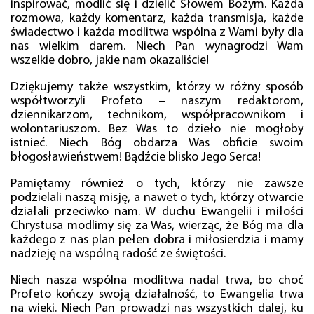
inspirować, modlić się i dzielić Słowem Bożym. Każda
rozmowa, każdy komentarz, każda transmisja, każde
świadectwo i każda modlitwa wspólna z Wami były dla
nas wielkim darem. Niech Pan wynagrodzi Wam
wszelkie dobro, jakie nam okazaliście!
Dziękujemy także wszystkim, którzy w różny sposób
współtworzyli Profeto – naszym redaktorom,
dziennikarzom, technikom, współpracownikom i
wolontariuszom. Bez Was to dzieło nie mogłoby
istnieć. Niech Bóg obdarza Was obficie swoim
błogosławieństwem! Bądźcie blisko Jego Serca!
Pamiętamy również o tych, którzy nie zawsze
podzielali naszą misję, a nawet o tych, którzy otwarcie
działali przeciwko nam. W duchu Ewangelii i miłości
Chrystusa modlimy się za Was, wierząc, że Bóg ma dla
każdego z nas plan pełen dobra i miłosierdzia i mamy
nadzieję na wspólną radość ze świętości.
Niech nasza wspólna modlitwa nadal trwa, bo choć
Profeto kończy swoją działalność, to Ewangelia trwa
na wieki. Niech Pan prowadzi nas wszystkich dalej, ku