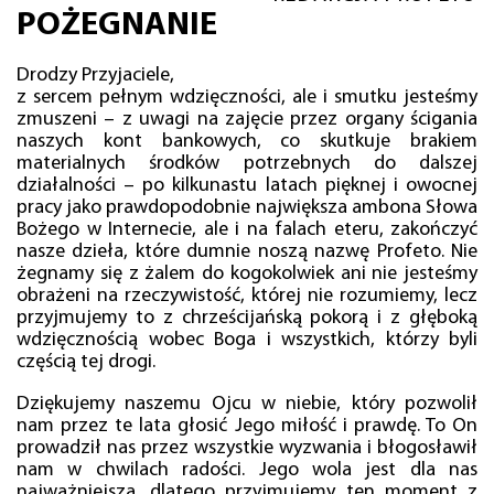
POŻEGNANIE
Drodzy Przyjaciele,
z sercem pełnym wdzięczności, ale i smutku jesteśmy
zmuszeni – z uwagi na zajęcie przez organy ścigania
naszych kont bankowych, co skutkuje brakiem
materialnych środków potrzebnych do dalszej
działalności – po kilkunastu latach pięknej i owocnej
pracy jako prawdopodobnie największa ambona Słowa
Bożego w Internecie, ale i na falach eteru, zakończyć
nasze dzieła, które dumnie noszą nazwę Profeto. Nie
żegnamy się z żalem do kogokolwiek ani nie jesteśmy
obrażeni na rzeczywistość, której nie rozumiemy, lecz
przyjmujemy to z chrześcijańską pokorą i z głęboką
wdzięcznością wobec Boga i wszystkich, którzy byli
częścią tej drogi.
Dziękujemy naszemu Ojcu w niebie, który pozwolił
nam przez te lata głosić Jego miłość i prawdę. To On
prowadził nas przez wszystkie wyzwania i błogosławił
nam w chwilach radości. Jego wola jest dla nas
najważniejsza, dlatego przyjmujemy ten moment z