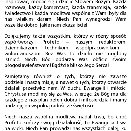
inspirować, modlić się i dzielić Słowem Bożym. Każda
rozmowa, każdy komentarz, każda transmisja, każde
świadectwo i każda modlitwa wspólna z Wami były dla
nas wielkim darem. Niech Pan wynagrodzi Wam
wszelkie dobro, jakie nam okazaliście!
Dziękujemy także wszystkim, którzy w różny sposób
współtworzyli Profeto – naszym redaktorom,
dziennikarzom, technikom, współpracownikom i
wolontariuszom. Bez Was to dzieło nie mogłoby
istnieć. Niech Bóg obdarza Was obficie swoim
błogosławieństwem! Bądźcie blisko Jego Serca!
Pamiętamy również o tych, którzy nie zawsze
podzielali naszą misję, a nawet o tych, którzy otwarcie
działali przeciwko nam. W duchu Ewangelii i miłości
Chrystusa modlimy się za Was, wierząc, że Bóg ma dla
każdego z nas plan pełen dobra i miłosierdzia i mamy
nadzieję na wspólną radość ze świętości.
Niech nasza wspólna modlitwa nadal trwa, bo choć
Profeto kończy swoją działalność, to Ewangelia trwa
na wieki. Niech Pan prowadzi nas wszystkich dalej, ku