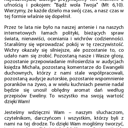
ufnością i pokojem: "Bądź wola Twoja" (Mt 6,10).
Wierzymy, że każde dzieło ma swój czas, a nasz czas w
tej formie właśnie się dopełnił.
Przez te lata nie było na naszej antenie i na naszych
internetowych łamach polityki, bieżących spraw
świata, nienawiści, oceniania i wichrów codzienności.
Staraliśmy się wprowadzać pokój w tę rzeczywistość.
Wichry okazały się silniejsze, ale pozostanie to, co
udało nam się zrobić. Pozostaną nasze i Wasze głosy,
pozostanie przepowiadanie miłosierdzia w audycjach
księdza Michała, pozostaną komentarze do Ewangelii
duchownych, którzy z nami stale współpracowali,
pozostaną audycje autorskie, pozostanie wspomnienie
poranków na żywo, a w wielu kuchniach pewnie nadal
będzie się unosił obłędny aromat dań według
przepisów Eweliny. To wszystko ma swoją wartość
dzięki Wam!
Jesteśmy wdzięczni Wam – naszym słuchaczom,
czytelnikom, darczyńcom i wszystkim, którzy byli z
nami na tej drodze. To dzięki Wam mogliśmy tworzyć,