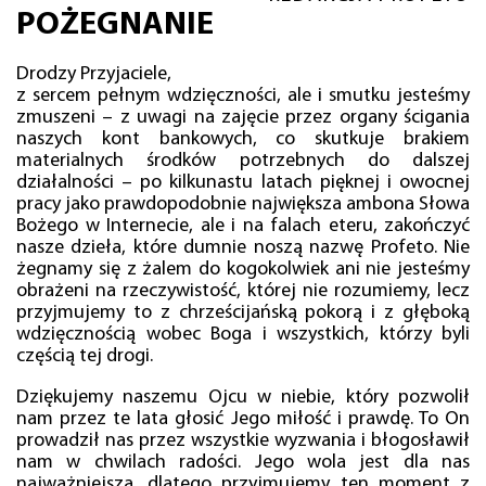
POŻEGNANIE
Drodzy Przyjaciele,
z sercem pełnym wdzięczności, ale i smutku jesteśmy
zmuszeni – z uwagi na zajęcie przez organy ścigania
naszych kont bankowych, co skutkuje brakiem
materialnych środków potrzebnych do dalszej
działalności – po kilkunastu latach pięknej i owocnej
pracy jako prawdopodobnie największa ambona Słowa
Bożego w Internecie, ale i na falach eteru, zakończyć
nasze dzieła, które dumnie noszą nazwę Profeto. Nie
żegnamy się z żalem do kogokolwiek ani nie jesteśmy
obrażeni na rzeczywistość, której nie rozumiemy, lecz
przyjmujemy to z chrześcijańską pokorą i z głęboką
wdzięcznością wobec Boga i wszystkich, którzy byli
częścią tej drogi.
Dziękujemy naszemu Ojcu w niebie, który pozwolił
nam przez te lata głosić Jego miłość i prawdę. To On
prowadził nas przez wszystkie wyzwania i błogosławił
nam w chwilach radości. Jego wola jest dla nas
najważniejsza, dlatego przyjmujemy ten moment z