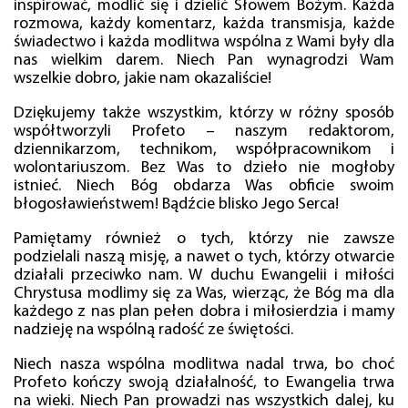
inspirować, modlić się i dzielić Słowem Bożym. Każda
rozmowa, każdy komentarz, każda transmisja, każde
świadectwo i każda modlitwa wspólna z Wami były dla
nas wielkim darem. Niech Pan wynagrodzi Wam
wszelkie dobro, jakie nam okazaliście!
Dziękujemy także wszystkim, którzy w różny sposób
współtworzyli Profeto – naszym redaktorom,
dziennikarzom, technikom, współpracownikom i
wolontariuszom. Bez Was to dzieło nie mogłoby
istnieć. Niech Bóg obdarza Was obficie swoim
błogosławieństwem! Bądźcie blisko Jego Serca!
Pamiętamy również o tych, którzy nie zawsze
podzielali naszą misję, a nawet o tych, którzy otwarcie
działali przeciwko nam. W duchu Ewangelii i miłości
Chrystusa modlimy się za Was, wierząc, że Bóg ma dla
każdego z nas plan pełen dobra i miłosierdzia i mamy
nadzieję na wspólną radość ze świętości.
Niech nasza wspólna modlitwa nadal trwa, bo choć
Profeto kończy swoją działalność, to Ewangelia trwa
na wieki. Niech Pan prowadzi nas wszystkich dalej, ku