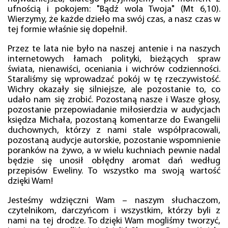
ufnością i pokojem: "Bądź wola Twoja" (Mt 6,10).
Wierzymy, że każde dzieło ma swój czas, a nasz czas w
tej formie właśnie się dopełnił.
Przez te lata nie było na naszej antenie i na naszych
internetowych łamach polityki, bieżących spraw
świata, nienawiści, oceniania i wichrów codzienności.
Staraliśmy się wprowadzać pokój w tę rzeczywistość.
Wichry okazały się silniejsze, ale pozostanie to, co
udało nam się zrobić. Pozostaną nasze i Wasze głosy,
pozostanie przepowiadanie miłosierdzia w audycjach
księdza Michała, pozostaną komentarze do Ewangelii
duchownych, którzy z nami stale współpracowali,
pozostaną audycje autorskie, pozostanie wspomnienie
poranków na żywo, a w wielu kuchniach pewnie nadal
będzie się unosił obłędny aromat dań według
przepisów Eweliny. To wszystko ma swoją wartość
dzięki Wam!
Jesteśmy wdzięczni Wam – naszym słuchaczom,
czytelnikom, darczyńcom i wszystkim, którzy byli z
nami na tej drodze. To dzięki Wam mogliśmy tworzyć,