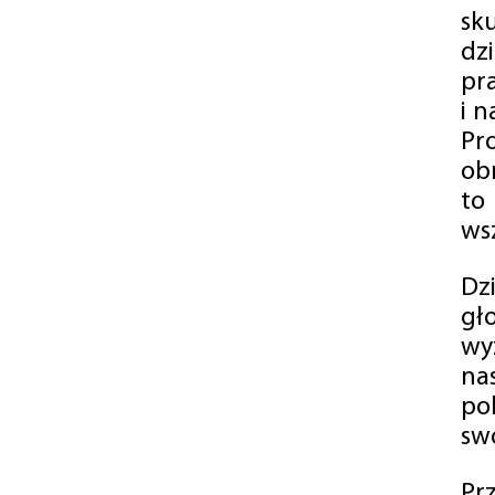
sk
dz
pr
i 
Pr
ob
to
wsz
Dz
gł
wy
na
po
swó
Pr