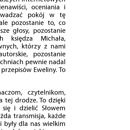
enawiści, oceniania i
rowadzać pokój w tę
 ale pozostanie to, co
sze głosy, pozostanie
h księdza Michała,
nych, którzy z nami
utorskie, pozostanie
chniach pewnie nadal
przepisów Eweliny. To
czom, czytelnikom,
 tej drodze. To dzięki
się i dzielić Słowem
da transmisja, każde
 były dla nas wielkim