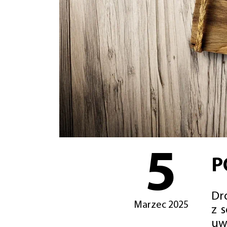
5
P
Dro
Marzec 2025
z 
uw