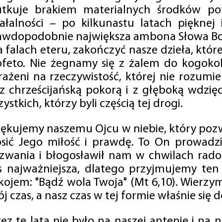
utkuje brakiem materialnych środków po
iałalności – po kilkunastu latach pięknej
awdopodobnie największa ambona Słowa Boż
na falach eteru, zakończyć nasze dzieła, kt
ofeto. Nie żegnamy się z żalem do kogokol
rażeni na rzeczywistość, której nie rozumi
 z chrześcijańską pokorą i z głęboką wdzię
ystkich, którzy byli częścią tej drogi.
iękujemy naszemu Ojcu w niebie, który pozw
osić Jego miłość i prawdę. To On prowadzi
zwania i błogosławił nam w chwilach radośc
s najważniejsza, dlatego przyjmujemy ten
kojem: "Bądź wola Twoja" (Mt 6,10). Wierzy
j czas, a nasz czas w tej formie właśnie się d
zez te lata nie było na naszej antenie i na