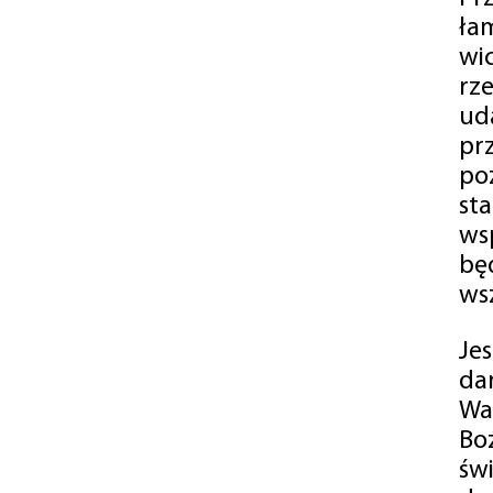
ła
wi
rz
ud
pr
po
st
ws
bę
ws
Je
da
Wa
Bo
św