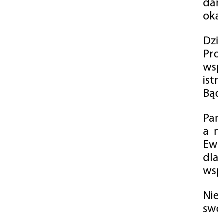
da
oka
Dz
Pr
ws
is
Bąd
Pa
a 
Ew
dl
wsp
Ni
sw