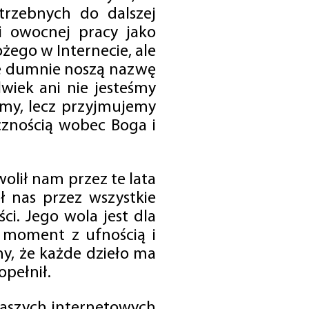
trzebnych do dalszej
 i owocnej pracy jako
ego w Internecie, ale
óre dumnie noszą nazwę
wiek ani nie jesteśmy
emy, lecz przyjmujemy
cznością wobec Boga i
olił nam przez te lata
ł nas przez wszystkie
i. Jego wola jest dla
 moment z ufnością i
my, że każde dzieło ma
opełnił.
 naszych internetowych