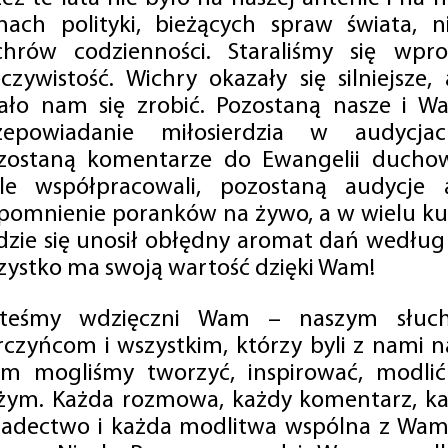
mach polityki, bieżących spraw świata, ni
chrów codzienności. Staraliśmy się wp
eczywistość. Wichry okazały się silniejsze,
ało nam się zrobić. Pozostaną nasze i Wa
zepowiadanie miłosierdzia w audycjac
zostaną komentarze do Ewangelii duchow
ale współpracowali, pozostaną audycje a
pomnienie poranków na żywo, a w wielu ku
dzie się unosił obłędny aromat dań według 
zystko ma swoją wartość dzięki Wam!
steśmy wdzięczni Wam – naszym słucha
rczyńcom i wszystkim, którzy byli z nami na
m mogliśmy tworzyć, inspirować, modlić 
żym. Każda rozmowa, każdy komentarz, każ
iadectwo i każda modlitwa wspólna z Wami