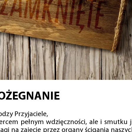
OŻEGNANIE
dzy Przyjaciele,
sercem pełnym wdzięczności, ale i smutku 
agi na zajęcie przez organy ścigania naszy