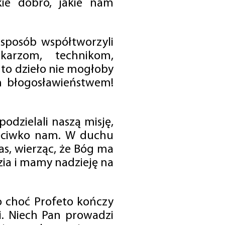
ie dobro, jakie nam
 sposób współtworzyli
karzom, technikom,
to dzieło nie mogłoby
im błogosławieństwem!
odzielali naszą misję,
rzeciwko nam. W duchu
as, wierząc, że Bóg ma
zia i mamy nadzieję na
o choć Profeto kończy
i. Niech Pan prowadzi