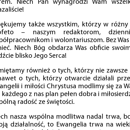
rem. Niech Pan wynagrodzi Wam wszelk
zaliście!
iękujemy także wszystkim, którzy w różny
ofeto – naszym redaktorom, dzienni
półpracownikom i wolontariuszom. Bez Was 
tnieć. Niech Bóg obdarza Was obficie swo
źcie blisko Jego Serca!
miętamy również o tych, którzy nie zawsze p
nawet o tych, którzy otwarcie działali p
angelii i miłości Chrystusa modlimy się za W
a każdego z nas plan pełen dobra i miłosierd
ólną radość ze świętości.
ech nasza wspólna modlitwa nadal trwa, b
oją działalność, to Ewangelia trwa na wiek