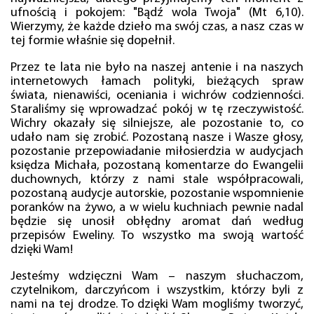
ufnością i pokojem: "Bądź wola Twoja" (Mt 6,10).
Wierzymy, że każde dzieło ma swój czas, a nasz czas w
tej formie właśnie się dopełnił.
Przez te lata nie było na naszej antenie i na naszych
internetowych łamach polityki, bieżących spraw
świata, nienawiści, oceniania i wichrów codzienności.
Staraliśmy się wprowadzać pokój w tę rzeczywistość.
Wichry okazały się silniejsze, ale pozostanie to, co
udało nam się zrobić. Pozostaną nasze i Wasze głosy,
pozostanie przepowiadanie miłosierdzia w audycjach
księdza Michała, pozostaną komentarze do Ewangelii
duchownych, którzy z nami stale współpracowali,
pozostaną audycje autorskie, pozostanie wspomnienie
poranków na żywo, a w wielu kuchniach pewnie nadal
będzie się unosił obłędny aromat dań według
przepisów Eweliny. To wszystko ma swoją wartość
dzięki Wam!
Jesteśmy wdzięczni Wam – naszym słuchaczom,
czytelnikom, darczyńcom i wszystkim, którzy byli z
nami na tej drodze. To dzięki Wam mogliśmy tworzyć,