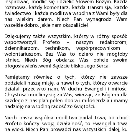
inspirować, modlić się i dzielić Słowem Bożym. Każda
rozmowa, każdy komentarz, każda transmisja, każde
świadectwo i każda modlitwa wspólna z Wami były dla
nas wielkim darem. Niech Pan wynagrodzi Wam
wszelkie dobro, jakie nam okazaliście!
Dziękujemy także wszystkim, którzy w różny sposób
współtworzyli Profeto – naszym redaktorom,
dziennikarzom, technikom, współpracownikom i
wolontariuszom. Bez Was to dzieło nie mogłoby
istnieć. Niech Bóg obdarza Was obficie swoim
błogosławieństwem! Bądźcie blisko Jego Serca!
Pamiętamy również o tych, którzy nie zawsze
podzielali naszą misję, a nawet o tych, którzy otwarcie
działali przeciwko nam. W duchu Ewangelii i miłości
Chrystusa modlimy się za Was, wierząc, że Bóg ma dla
każdego z nas plan pełen dobra i miłosierdzia i mamy
nadzieję na wspólną radość ze świętości.
Niech nasza wspólna modlitwa nadal trwa, bo choć
Profeto kończy swoją działalność, to Ewangelia trwa
na wieki. Niech Pan prowadzi nas wszystkich dalej, ku