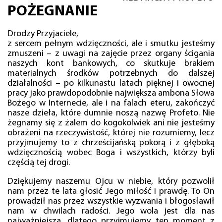
POŻEGNANIE
Drodzy Przyjaciele,
z sercem pełnym wdzięczności, ale i smutku jesteśmy
zmuszeni – z uwagi na zajęcie przez organy ścigania
naszych kont bankowych, co skutkuje brakiem
materialnych środków potrzebnych do dalszej
działalności – po kilkunastu latach pięknej i owocnej
pracy jako prawdopodobnie największa ambona Słowa
Bożego w Internecie, ale i na falach eteru, zakończyć
nasze dzieła, które dumnie noszą nazwę Profeto. Nie
żegnamy się z żalem do kogokolwiek ani nie jesteśmy
obrażeni na rzeczywistość, której nie rozumiemy, lecz
przyjmujemy to z chrześcijańską pokorą i z głęboką
wdzięcznością wobec Boga i wszystkich, którzy byli
częścią tej drogi.
Dziękujemy naszemu Ojcu w niebie, który pozwolił
nam przez te lata głosić Jego miłość i prawdę. To On
prowadził nas przez wszystkie wyzwania i błogosławił
nam w chwilach radości. Jego wola jest dla nas
najważniejsza, dlatego przyjmujemy ten moment z