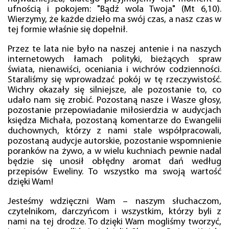
ufnością i pokojem: "Bądź wola Twoja" (Mt 6,10).
Wierzymy, że każde dzieło ma swój czas, a nasz czas w
tej formie właśnie się dopełnił.
Przez te lata nie było na naszej antenie i na naszych
internetowych łamach polityki, bieżących spraw
świata, nienawiści, oceniania i wichrów codzienności.
Staraliśmy się wprowadzać pokój w tę rzeczywistość.
Wichry okazały się silniejsze, ale pozostanie to, co
udało nam się zrobić. Pozostaną nasze i Wasze głosy,
pozostanie przepowiadanie miłosierdzia w audycjach
księdza Michała, pozostaną komentarze do Ewangelii
duchownych, którzy z nami stale współpracowali,
pozostaną audycje autorskie, pozostanie wspomnienie
poranków na żywo, a w wielu kuchniach pewnie nadal
będzie się unosił obłędny aromat dań według
przepisów Eweliny. To wszystko ma swoją wartość
dzięki Wam!
Jesteśmy wdzięczni Wam – naszym słuchaczom,
czytelnikom, darczyńcom i wszystkim, którzy byli z
nami na tej drodze. To dzięki Wam mogliśmy tworzyć,