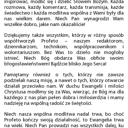
inspirować, modlić się i dzielić Słowem Bożym. Każda
rozmowa, każdy komentarz, każda transmisja, każde
świadectwo i każda modlitwa wspólna z Wami były dla
nas wielkim darem. Niech Pan wynagrodzi Wam
wszelkie dobro, jakie nam okazaliście!
Dziękujemy także wszystkim, którzy w różny sposób
współtworzyli Profeto – naszym redaktorom,
dziennikarzom, technikom, współpracownikom i
wolontariuszom. Bez Was to dzieło nie mogłoby
istnieć. Niech Bóg obdarza Was obficie swoim
błogosławieństwem! Bądźcie blisko Jego Serca!
Pamiętamy również o tych, którzy nie zawsze
podzielali naszą misję, a nawet o tych, którzy otwarcie
działali przeciwko nam. W duchu Ewangelii i miłości
Chrystusa modlimy się za Was, wierząc, że Bóg ma dla
każdego z nas plan pełen dobra i miłosierdzia i mamy
nadzieję na wspólną radość ze świętości.
Niech nasza wspólna modlitwa nadal trwa, bo choć
Profeto kończy swoją działalność, to Ewangelia trwa
na wieki. Niech Pan prowadzi nas wszystkich dalej, ku