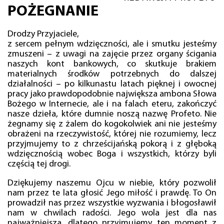
POŻEGNANIE
Drodzy Przyjaciele,
z sercem pełnym wdzięczności, ale i smutku jesteśmy
zmuszeni – z uwagi na zajęcie przez organy ścigania
naszych kont bankowych, co skutkuje brakiem
materialnych środków potrzebnych do dalszej
działalności – po kilkunastu latach pięknej i owocnej
pracy jako prawdopodobnie największa ambona Słowa
Bożego w Internecie, ale i na falach eteru, zakończyć
nasze dzieła, które dumnie noszą nazwę Profeto. Nie
żegnamy się z żalem do kogokolwiek ani nie jesteśmy
obrażeni na rzeczywistość, której nie rozumiemy, lecz
przyjmujemy to z chrześcijańską pokorą i z głęboką
wdzięcznością wobec Boga i wszystkich, którzy byli
częścią tej drogi.
Dziękujemy naszemu Ojcu w niebie, który pozwolił
nam przez te lata głosić Jego miłość i prawdę. To On
prowadził nas przez wszystkie wyzwania i błogosławił
nam w chwilach radości. Jego wola jest dla nas
najważniejsza, dlatego przyjmujemy ten moment z