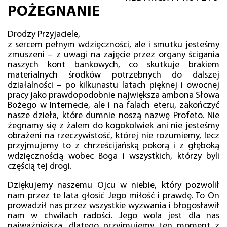
POŻEGNANIE
Drodzy Przyjaciele,
z sercem pełnym wdzięczności, ale i smutku jesteśmy
zmuszeni – z uwagi na zajęcie przez organy ścigania
naszych kont bankowych, co skutkuje brakiem
materialnych środków potrzebnych do dalszej
działalności – po kilkunastu latach pięknej i owocnej
pracy jako prawdopodobnie największa ambona Słowa
Bożego w Internecie, ale i na falach eteru, zakończyć
nasze dzieła, które dumnie noszą nazwę Profeto. Nie
żegnamy się z żalem do kogokolwiek ani nie jesteśmy
obrażeni na rzeczywistość, której nie rozumiemy, lecz
przyjmujemy to z chrześcijańską pokorą i z głęboką
wdzięcznością wobec Boga i wszystkich, którzy byli
częścią tej drogi.
Dziękujemy naszemu Ojcu w niebie, który pozwolił
nam przez te lata głosić Jego miłość i prawdę. To On
prowadził nas przez wszystkie wyzwania i błogosławił
nam w chwilach radości. Jego wola jest dla nas
najważniejsza, dlatego przyjmujemy ten moment z