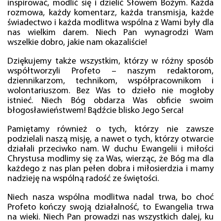
inspirować, modlić się i dzielić Słowem Bożym. Każda
rozmowa, każdy komentarz, każda transmisja, każde
świadectwo i każda modlitwa wspólna z Wami były dla
nas wielkim darem. Niech Pan wynagrodzi Wam
wszelkie dobro, jakie nam okazaliście!
Dziękujemy także wszystkim, którzy w różny sposób
współtworzyli Profeto – naszym redaktorom,
dziennikarzom, technikom, współpracownikom i
wolontariuszom. Bez Was to dzieło nie mogłoby
istnieć. Niech Bóg obdarza Was obficie swoim
błogosławieństwem! Bądźcie blisko Jego Serca!
Pamiętamy również o tych, którzy nie zawsze
podzielali naszą misję, a nawet o tych, którzy otwarcie
działali przeciwko nam. W duchu Ewangelii i miłości
Chrystusa modlimy się za Was, wierząc, że Bóg ma dla
każdego z nas plan pełen dobra i miłosierdzia i mamy
nadzieję na wspólną radość ze świętości.
Niech nasza wspólna modlitwa nadal trwa, bo choć
Profeto kończy swoją działalność, to Ewangelia trwa
na wieki. Niech Pan prowadzi nas wszystkich dalej, ku