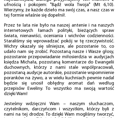
ufnością i pokojem: "Bądź wola Twoja" (Mt 6,10).
Wierzymy, że każde dzieło ma swój czas, a nasz czas w
tej formie właśnie się dopełnił.
Przez te lata nie było na naszej antenie i na naszych
internetowych łamach polityki, bieżących spraw
świata, nienawiści, oceniania i wichrów codzienności.
Staraliśmy się wprowadzać pokój w tę rzeczywistość.
Wichry okazały się silniejsze, ale pozostanie to, co
udało nam się zrobić. Pozostaną nasze i Wasze głosy,
pozostanie przepowiadanie miłosierdzia w audycjach
księdza Michała, pozostaną komentarze do Ewangelii
duchownych, którzy z nami stale współpracowali,
pozostaną audycje autorskie, pozostanie wspomnienie
poranków na żywo, a w wielu kuchniach pewnie nadal
będzie się unosił obłędny aromat dań według
przepisów Eweliny. To wszystko ma swoją wartość
dzięki Wam!
Jesteśmy wdzięczni Wam – naszym słuchaczom,
czytelnikom, darczyńcom i wszystkim, którzy byli z
nami na tej drodze. To dzięki Wam mogliśmy tworzyć,