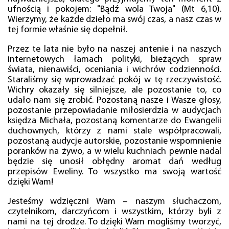
ufnością i pokojem: "Bądź wola Twoja" (Mt 6,10).
Wierzymy, że każde dzieło ma swój czas, a nasz czas w
tej formie właśnie się dopełnił.
Przez te lata nie było na naszej antenie i na naszych
internetowych łamach polityki, bieżących spraw
świata, nienawiści, oceniania i wichrów codzienności.
Staraliśmy się wprowadzać pokój w tę rzeczywistość.
Wichry okazały się silniejsze, ale pozostanie to, co
udało nam się zrobić. Pozostaną nasze i Wasze głosy,
pozostanie przepowiadanie miłosierdzia w audycjach
księdza Michała, pozostaną komentarze do Ewangelii
duchownych, którzy z nami stale współpracowali,
pozostaną audycje autorskie, pozostanie wspomnienie
poranków na żywo, a w wielu kuchniach pewnie nadal
będzie się unosił obłędny aromat dań według
przepisów Eweliny. To wszystko ma swoją wartość
dzięki Wam!
Jesteśmy wdzięczni Wam – naszym słuchaczom,
czytelnikom, darczyńcom i wszystkim, którzy byli z
nami na tej drodze. To dzięki Wam mogliśmy tworzyć,