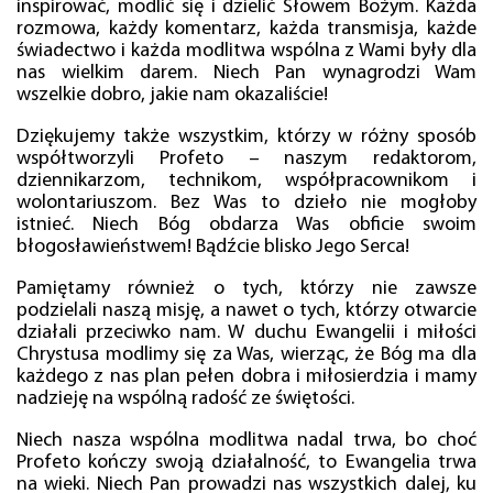
inspirować, modlić się i dzielić Słowem Bożym. Każda
rozmowa, każdy komentarz, każda transmisja, każde
świadectwo i każda modlitwa wspólna z Wami były dla
nas wielkim darem. Niech Pan wynagrodzi Wam
wszelkie dobro, jakie nam okazaliście!
Dziękujemy także wszystkim, którzy w różny sposób
współtworzyli Profeto – naszym redaktorom,
dziennikarzom, technikom, współpracownikom i
wolontariuszom. Bez Was to dzieło nie mogłoby
istnieć. Niech Bóg obdarza Was obficie swoim
błogosławieństwem! Bądźcie blisko Jego Serca!
Pamiętamy również o tych, którzy nie zawsze
podzielali naszą misję, a nawet o tych, którzy otwarcie
działali przeciwko nam. W duchu Ewangelii i miłości
Chrystusa modlimy się za Was, wierząc, że Bóg ma dla
każdego z nas plan pełen dobra i miłosierdzia i mamy
nadzieję na wspólną radość ze świętości.
Niech nasza wspólna modlitwa nadal trwa, bo choć
Profeto kończy swoją działalność, to Ewangelia trwa
na wieki. Niech Pan prowadzi nas wszystkich dalej, ku