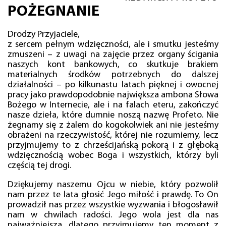
POŻEGNANIE
Drodzy Przyjaciele,
z sercem pełnym wdzięczności, ale i smutku jesteśmy
zmuszeni – z uwagi na zajęcie przez organy ścigania
naszych kont bankowych, co skutkuje brakiem
materialnych środków potrzebnych do dalszej
działalności – po kilkunastu latach pięknej i owocnej
pracy jako prawdopodobnie największa ambona Słowa
Bożego w Internecie, ale i na falach eteru, zakończyć
nasze dzieła, które dumnie noszą nazwę Profeto. Nie
żegnamy się z żalem do kogokolwiek ani nie jesteśmy
obrażeni na rzeczywistość, której nie rozumiemy, lecz
przyjmujemy to z chrześcijańską pokorą i z głęboką
wdzięcznością wobec Boga i wszystkich, którzy byli
częścią tej drogi.
Dziękujemy naszemu Ojcu w niebie, który pozwolił
nam przez te lata głosić Jego miłość i prawdę. To On
prowadził nas przez wszystkie wyzwania i błogosławił
nam w chwilach radości. Jego wola jest dla nas
najważniejsza, dlatego przyjmujemy ten moment z