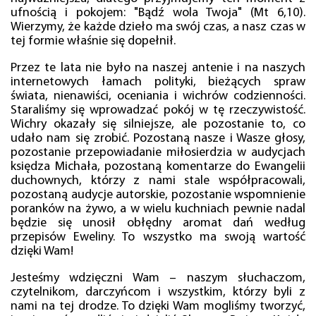
ufnością i pokojem: "Bądź wola Twoja" (Mt 6,10).
Wierzymy, że każde dzieło ma swój czas, a nasz czas w
tej formie właśnie się dopełnił.
Przez te lata nie było na naszej antenie i na naszych
internetowych łamach polityki, bieżących spraw
świata, nienawiści, oceniania i wichrów codzienności.
Staraliśmy się wprowadzać pokój w tę rzeczywistość.
Wichry okazały się silniejsze, ale pozostanie to, co
udało nam się zrobić. Pozostaną nasze i Wasze głosy,
pozostanie przepowiadanie miłosierdzia w audycjach
księdza Michała, pozostaną komentarze do Ewangelii
duchownych, którzy z nami stale współpracowali,
pozostaną audycje autorskie, pozostanie wspomnienie
poranków na żywo, a w wielu kuchniach pewnie nadal
będzie się unosił obłędny aromat dań według
przepisów Eweliny. To wszystko ma swoją wartość
dzięki Wam!
Jesteśmy wdzięczni Wam – naszym słuchaczom,
czytelnikom, darczyńcom i wszystkim, którzy byli z
nami na tej drodze. To dzięki Wam mogliśmy tworzyć,