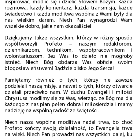
inspirować, modlić się i dzielić Słowem Bożym. Każda
rozmowa, każdy komentarz, każda transmisja, każde
świadectwo i każda modlitwa wspólna z Wami były dla
nas wielkim darem. Niech Pan wynagrodzi Wam
wszelkie dobro, jakie nam okazaliście!
Dziękujemy także wszystkim, którzy w różny sposób
współtworzyli Profeto – naszym redaktorom,
dziennikarzom, technikom, współpracownikom i
wolontariuszom. Bez Was to dzieło nie mogłoby
istnieć. Niech Bóg obdarza Was obficie swoim
błogosławieństwem! Bądźcie blisko Jego Serca!
Pamiętamy również o tych, którzy nie zawsze
podzielali naszą misję, a nawet o tych, którzy otwarcie
działali przeciwko nam. W duchu Ewangelii i miłości
Chrystusa modlimy się za Was, wierząc, że Bóg ma dla
każdego z nas plan pełen dobra i miłosierdzia i mamy
nadzieję na wspólną radość ze świętości.
Niech nasza wspólna modlitwa nadal trwa, bo choć
Profeto kończy swoją działalność, to Ewangelia trwa
na wieki. Niech Pan prowadzi nas wszystkich dalej, ku