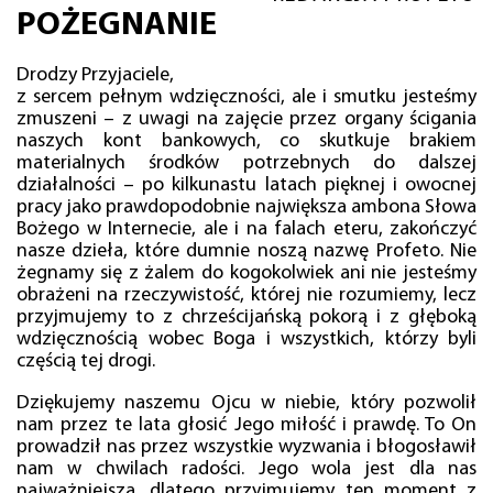
POŻEGNANIE
Drodzy Przyjaciele,
z sercem pełnym wdzięczności, ale i smutku jesteśmy
zmuszeni – z uwagi na zajęcie przez organy ścigania
naszych kont bankowych, co skutkuje brakiem
materialnych środków potrzebnych do dalszej
działalności – po kilkunastu latach pięknej i owocnej
pracy jako prawdopodobnie największa ambona Słowa
Bożego w Internecie, ale i na falach eteru, zakończyć
nasze dzieła, które dumnie noszą nazwę Profeto. Nie
żegnamy się z żalem do kogokolwiek ani nie jesteśmy
obrażeni na rzeczywistość, której nie rozumiemy, lecz
przyjmujemy to z chrześcijańską pokorą i z głęboką
wdzięcznością wobec Boga i wszystkich, którzy byli
częścią tej drogi.
Dziękujemy naszemu Ojcu w niebie, który pozwolił
nam przez te lata głosić Jego miłość i prawdę. To On
prowadził nas przez wszystkie wyzwania i błogosławił
nam w chwilach radości. Jego wola jest dla nas
najważniejsza, dlatego przyjmujemy ten moment z