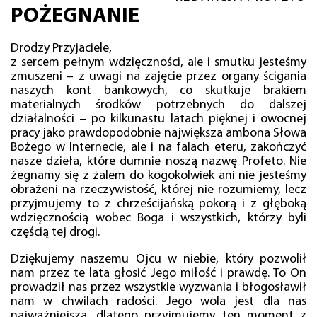
POŻEGNANIE
Drodzy Przyjaciele,
z sercem pełnym wdzięczności, ale i smutku jesteśmy
zmuszeni – z uwagi na zajęcie przez organy ścigania
naszych kont bankowych, co skutkuje brakiem
materialnych środków potrzebnych do dalszej
działalności – po kilkunastu latach pięknej i owocnej
pracy jako prawdopodobnie największa ambona Słowa
Bożego w Internecie, ale i na falach eteru, zakończyć
nasze dzieła, które dumnie noszą nazwę Profeto. Nie
żegnamy się z żalem do kogokolwiek ani nie jesteśmy
obrażeni na rzeczywistość, której nie rozumiemy, lecz
przyjmujemy to z chrześcijańską pokorą i z głęboką
wdzięcznością wobec Boga i wszystkich, którzy byli
częścią tej drogi.
Dziękujemy naszemu Ojcu w niebie, który pozwolił
nam przez te lata głosić Jego miłość i prawdę. To On
prowadził nas przez wszystkie wyzwania i błogosławił
nam w chwilach radości. Jego wola jest dla nas
najważniejsza, dlatego przyjmujemy ten moment z