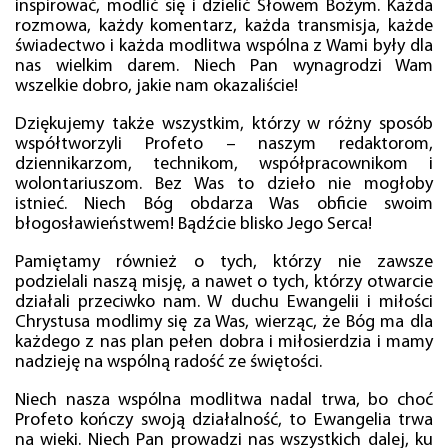
inspirować, modlić się i dzielić Słowem Bożym. Każda
rozmowa, każdy komentarz, każda transmisja, każde
świadectwo i każda modlitwa wspólna z Wami były dla
nas wielkim darem. Niech Pan wynagrodzi Wam
wszelkie dobro, jakie nam okazaliście!
Dziękujemy także wszystkim, którzy w różny sposób
współtworzyli Profeto – naszym redaktorom,
dziennikarzom, technikom, współpracownikom i
wolontariuszom. Bez Was to dzieło nie mogłoby
istnieć. Niech Bóg obdarza Was obficie swoim
błogosławieństwem! Bądźcie blisko Jego Serca!
Pamiętamy również o tych, którzy nie zawsze
podzielali naszą misję, a nawet o tych, którzy otwarcie
działali przeciwko nam. W duchu Ewangelii i miłości
Chrystusa modlimy się za Was, wierząc, że Bóg ma dla
każdego z nas plan pełen dobra i miłosierdzia i mamy
nadzieję na wspólną radość ze świętości.
Niech nasza wspólna modlitwa nadal trwa, bo choć
Profeto kończy swoją działalność, to Ewangelia trwa
na wieki. Niech Pan prowadzi nas wszystkich dalej, ku