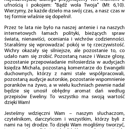
ufnością i pokojem: "Bądź wola Twoja" (Mt 6,10).
Wierzymy, że każde dzieło ma swój czas, a nasz czas w
tej formie właśnie się dopełnił.
Przez te lata nie było na naszej antenie i na naszych
internetowych łamach polityki, bieżących spraw
świata, nienawiści, oceniania i wichrów codzienności.
Staraliśmy się wprowadzać pokój w tę rzeczywistość.
Wichry okazały się silniejsze, ale pozostanie to, co
udało nam się zrobić. Pozostaną nasze i Wasze głosy,
pozostanie przepowiadanie miłosierdzia w audycjach
księdza Michała, pozostaną komentarze do Ewangelii
duchownych, którzy z nami stale współpracowali,
pozostaną audycje autorskie, pozostanie wspomnienie
poranków na żywo, a w wielu kuchniach pewnie nadal
będzie się unosił obłędny aromat dań według
przepisów Eweliny. To wszystko ma swoją wartość
dzięki Wam!
Jesteśmy wdzięczni Wam – naszym słuchaczom,
czytelnikom, darczyńcom i wszystkim, którzy byli z
nami na tej drodze. To dzięki Wam mogliśmy tworzyć,