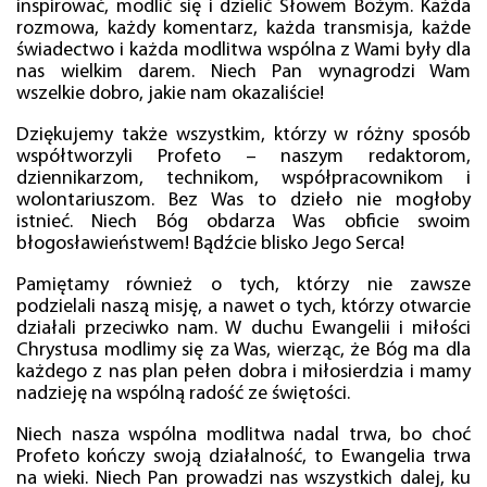
inspirować, modlić się i dzielić Słowem Bożym. Każda
rozmowa, każdy komentarz, każda transmisja, każde
świadectwo i każda modlitwa wspólna z Wami były dla
nas wielkim darem. Niech Pan wynagrodzi Wam
wszelkie dobro, jakie nam okazaliście!
Dziękujemy także wszystkim, którzy w różny sposób
współtworzyli Profeto – naszym redaktorom,
dziennikarzom, technikom, współpracownikom i
wolontariuszom. Bez Was to dzieło nie mogłoby
istnieć. Niech Bóg obdarza Was obficie swoim
błogosławieństwem! Bądźcie blisko Jego Serca!
Pamiętamy również o tych, którzy nie zawsze
podzielali naszą misję, a nawet o tych, którzy otwarcie
działali przeciwko nam. W duchu Ewangelii i miłości
Chrystusa modlimy się za Was, wierząc, że Bóg ma dla
każdego z nas plan pełen dobra i miłosierdzia i mamy
nadzieję na wspólną radość ze świętości.
Niech nasza wspólna modlitwa nadal trwa, bo choć
Profeto kończy swoją działalność, to Ewangelia trwa
na wieki. Niech Pan prowadzi nas wszystkich dalej, ku