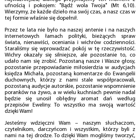
ufnością i pokojem: "Bądź wola Twoja" (Mt 6,10).
Wierzymy, że każde dzieło ma swój czas, a nasz czas w
tej formie właśnie się dopełnił.
Przez te lata nie było na naszej antenie i na naszych
internetowych łamach polityki, bieżących spraw
świata, nienawiści, oceniania i wichrów codzienności.
Staraliśmy się wprowadzać pokój w tę rzeczywistość.
Wichry okazały się silniejsze, ale pozostanie to, co
udało nam się zrobić. Pozostaną nasze i Wasze głosy,
pozostanie przepowiadanie miłosierdzia w audycjach
księdza Michała, pozostaną komentarze do Ewangelii
duchownych, którzy z nami stale współpracowali,
pozostaną audycje autorskie, pozostanie wspomnienie
poranków na żywo, a w wielu kuchniach pewnie nadal
będzie się unosił obłędny aromat dań według
przepisów Eweliny. To wszystko ma swoją wartość
dzięki Wam!
Jesteśmy wdzięczni Wam – naszym słuchaczom,
czytelnikom, darczyńcom i wszystkim, którzy byli z
nami na tej drodze. To dzięki Wam mogliśmy tworzyć,