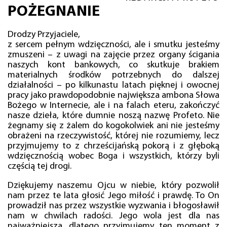
POŻEGNANIE
Drodzy Przyjaciele,
z sercem pełnym wdzięczności, ale i smutku jesteśmy
zmuszeni – z uwagi na zajęcie przez organy ścigania
naszych kont bankowych, co skutkuje brakiem
materialnych środków potrzebnych do dalszej
działalności – po kilkunastu latach pięknej i owocnej
pracy jako prawdopodobnie największa ambona Słowa
Bożego w Internecie, ale i na falach eteru, zakończyć
nasze dzieła, które dumnie noszą nazwę Profeto. Nie
żegnamy się z żalem do kogokolwiek ani nie jesteśmy
obrażeni na rzeczywistość, której nie rozumiemy, lecz
przyjmujemy to z chrześcijańską pokorą i z głęboką
wdzięcznością wobec Boga i wszystkich, którzy byli
częścią tej drogi.
Dziękujemy naszemu Ojcu w niebie, który pozwolił
nam przez te lata głosić Jego miłość i prawdę. To On
prowadził nas przez wszystkie wyzwania i błogosławił
nam w chwilach radości. Jego wola jest dla nas
najważniejsza, dlatego przyjmujemy ten moment z