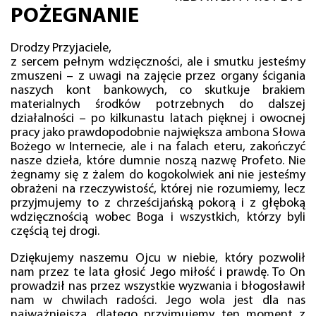
POŻEGNANIE
Drodzy Przyjaciele,
z sercem pełnym wdzięczności, ale i smutku jesteśmy
zmuszeni – z uwagi na zajęcie przez organy ścigania
naszych kont bankowych, co skutkuje brakiem
materialnych środków potrzebnych do dalszej
działalności – po kilkunastu latach pięknej i owocnej
pracy jako prawdopodobnie największa ambona Słowa
Bożego w Internecie, ale i na falach eteru, zakończyć
nasze dzieła, które dumnie noszą nazwę Profeto. Nie
żegnamy się z żalem do kogokolwiek ani nie jesteśmy
obrażeni na rzeczywistość, której nie rozumiemy, lecz
przyjmujemy to z chrześcijańską pokorą i z głęboką
wdzięcznością wobec Boga i wszystkich, którzy byli
częścią tej drogi.
Dziękujemy naszemu Ojcu w niebie, który pozwolił
nam przez te lata głosić Jego miłość i prawdę. To On
prowadził nas przez wszystkie wyzwania i błogosławił
nam w chwilach radości. Jego wola jest dla nas
najważniejsza, dlatego przyjmujemy ten moment z