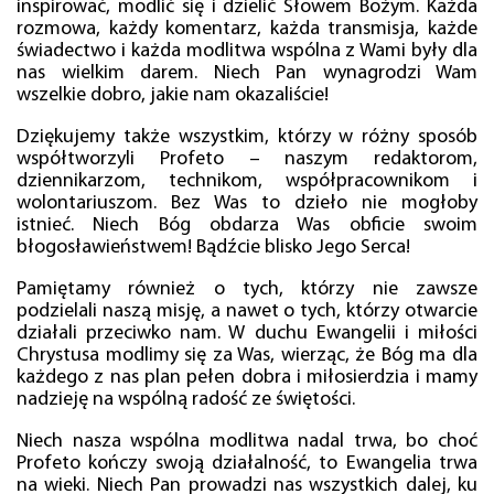
inspirować, modlić się i dzielić Słowem Bożym. Każda
rozmowa, każdy komentarz, każda transmisja, każde
świadectwo i każda modlitwa wspólna z Wami były dla
nas wielkim darem. Niech Pan wynagrodzi Wam
wszelkie dobro, jakie nam okazaliście!
Dziękujemy także wszystkim, którzy w różny sposób
współtworzyli Profeto – naszym redaktorom,
dziennikarzom, technikom, współpracownikom i
wolontariuszom. Bez Was to dzieło nie mogłoby
istnieć. Niech Bóg obdarza Was obficie swoim
błogosławieństwem! Bądźcie blisko Jego Serca!
Pamiętamy również o tych, którzy nie zawsze
podzielali naszą misję, a nawet o tych, którzy otwarcie
działali przeciwko nam. W duchu Ewangelii i miłości
Chrystusa modlimy się za Was, wierząc, że Bóg ma dla
każdego z nas plan pełen dobra i miłosierdzia i mamy
nadzieję na wspólną radość ze świętości.
Niech nasza wspólna modlitwa nadal trwa, bo choć
Profeto kończy swoją działalność, to Ewangelia trwa
na wieki. Niech Pan prowadzi nas wszystkich dalej, ku