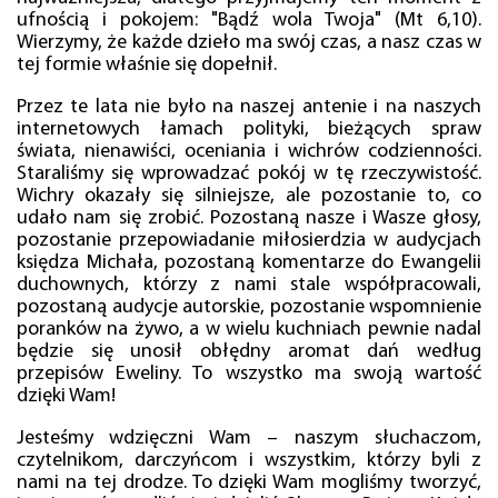
ufnością i pokojem: "Bądź wola Twoja" (Mt 6,10).
Wierzymy, że każde dzieło ma swój czas, a nasz czas w
tej formie właśnie się dopełnił.
Przez te lata nie było na naszej antenie i na naszych
internetowych łamach polityki, bieżących spraw
świata, nienawiści, oceniania i wichrów codzienności.
Staraliśmy się wprowadzać pokój w tę rzeczywistość.
Wichry okazały się silniejsze, ale pozostanie to, co
udało nam się zrobić. Pozostaną nasze i Wasze głosy,
pozostanie przepowiadanie miłosierdzia w audycjach
księdza Michała, pozostaną komentarze do Ewangelii
duchownych, którzy z nami stale współpracowali,
pozostaną audycje autorskie, pozostanie wspomnienie
poranków na żywo, a w wielu kuchniach pewnie nadal
będzie się unosił obłędny aromat dań według
przepisów Eweliny. To wszystko ma swoją wartość
dzięki Wam!
Jesteśmy wdzięczni Wam – naszym słuchaczom,
czytelnikom, darczyńcom i wszystkim, którzy byli z
nami na tej drodze. To dzięki Wam mogliśmy tworzyć,