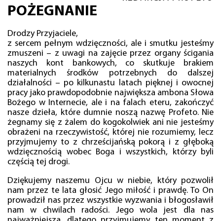
POŻEGNANIE
Drodzy Przyjaciele,
z sercem pełnym wdzięczności, ale i smutku jesteśmy
zmuszeni – z uwagi na zajęcie przez organy ścigania
naszych kont bankowych, co skutkuje brakiem
materialnych środków potrzebnych do dalszej
działalności – po kilkunastu latach pięknej i owocnej
pracy jako prawdopodobnie największa ambona Słowa
Bożego w Internecie, ale i na falach eteru, zakończyć
nasze dzieła, które dumnie noszą nazwę Profeto. Nie
żegnamy się z żalem do kogokolwiek ani nie jesteśmy
obrażeni na rzeczywistość, której nie rozumiemy, lecz
przyjmujemy to z chrześcijańską pokorą i z głęboką
wdzięcznością wobec Boga i wszystkich, którzy byli
częścią tej drogi.
Dziękujemy naszemu Ojcu w niebie, który pozwolił
nam przez te lata głosić Jego miłość i prawdę. To On
prowadził nas przez wszystkie wyzwania i błogosławił
nam w chwilach radości. Jego wola jest dla nas
najważniejsza, dlatego przyjmujemy ten moment z