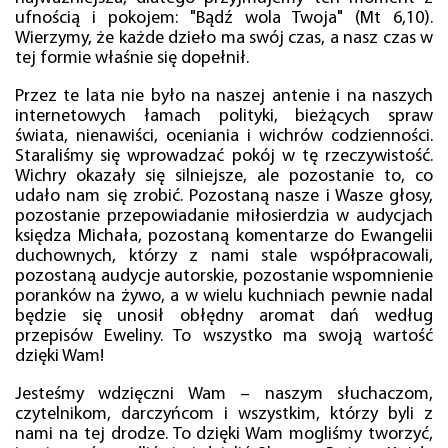
ufnością i pokojem: "Bądź wola Twoja" (Mt 6,10).
Wierzymy, że każde dzieło ma swój czas, a nasz czas w
tej formie właśnie się dopełnił.
Przez te lata nie było na naszej antenie i na naszych
internetowych łamach polityki, bieżących spraw
świata, nienawiści, oceniania i wichrów codzienności.
Staraliśmy się wprowadzać pokój w tę rzeczywistość.
Wichry okazały się silniejsze, ale pozostanie to, co
udało nam się zrobić. Pozostaną nasze i Wasze głosy,
pozostanie przepowiadanie miłosierdzia w audycjach
księdza Michała, pozostaną komentarze do Ewangelii
duchownych, którzy z nami stale współpracowali,
pozostaną audycje autorskie, pozostanie wspomnienie
poranków na żywo, a w wielu kuchniach pewnie nadal
będzie się unosił obłędny aromat dań według
przepisów Eweliny. To wszystko ma swoją wartość
dzięki Wam!
Jesteśmy wdzięczni Wam – naszym słuchaczom,
czytelnikom, darczyńcom i wszystkim, którzy byli z
nami na tej drodze. To dzięki Wam mogliśmy tworzyć,