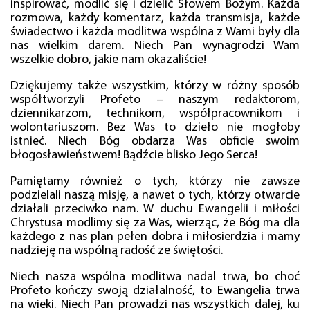
inspirować, modlić się i dzielić Słowem Bożym. Każda
rozmowa, każdy komentarz, każda transmisja, każde
świadectwo i każda modlitwa wspólna z Wami były dla
nas wielkim darem. Niech Pan wynagrodzi Wam
wszelkie dobro, jakie nam okazaliście!
Dziękujemy także wszystkim, którzy w różny sposób
współtworzyli Profeto – naszym redaktorom,
dziennikarzom, technikom, współpracownikom i
wolontariuszom. Bez Was to dzieło nie mogłoby
istnieć. Niech Bóg obdarza Was obficie swoim
błogosławieństwem! Bądźcie blisko Jego Serca!
Pamiętamy również o tych, którzy nie zawsze
podzielali naszą misję, a nawet o tych, którzy otwarcie
działali przeciwko nam. W duchu Ewangelii i miłości
Chrystusa modlimy się za Was, wierząc, że Bóg ma dla
każdego z nas plan pełen dobra i miłosierdzia i mamy
nadzieję na wspólną radość ze świętości.
Niech nasza wspólna modlitwa nadal trwa, bo choć
Profeto kończy swoją działalność, to Ewangelia trwa
na wieki. Niech Pan prowadzi nas wszystkich dalej, ku