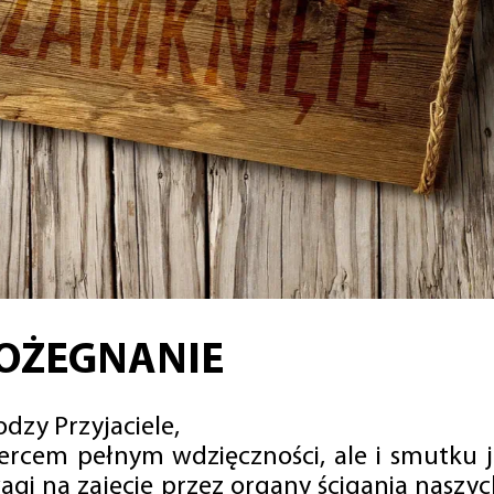
OŻEGNANIE
dzy Przyjaciele,
sercem pełnym wdzięczności, ale i smutku 
agi na zajęcie przez organy ścigania naszy