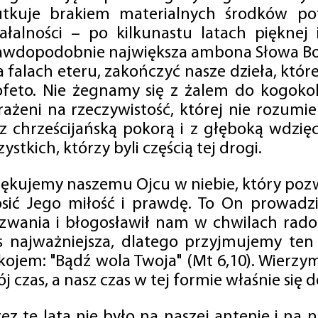
utkuje brakiem materialnych środków po
iałalności – po kilkunastu latach pięknej
awdopodobnie największa ambona Słowa Boż
na falach eteru, zakończyć nasze dzieła, kt
ofeto. Nie żegnamy się z żalem do kogokol
rażeni na rzeczywistość, której nie rozumi
 z chrześcijańską pokorą i z głęboką wdzię
ystkich, którzy byli częścią tej drogi.
iękujemy naszemu Ojcu w niebie, który pozw
osić Jego miłość i prawdę. To On prowadzi
zwania i błogosławił nam w chwilach radośc
s najważniejsza, dlatego przyjmujemy ten
kojem: "Bądź wola Twoja" (Mt 6,10). Wierzy
j czas, a nasz czas w tej formie właśnie się d
zez te lata nie było na naszej antenie i na