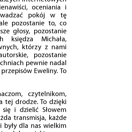
enawiści, oceniania i
rowadzać pokój w tę
 ale pozostanie to, co
sze głosy, pozostanie
h księdza Michała,
nych, którzy z nami
utorskie, pozostanie
chniach pewnie nadal
przepisów Eweliny. To
czom, czytelnikom,
 tej drodze. To dzięki
się i dzielić Słowem
da transmisja, każde
 były dla nas wielkim