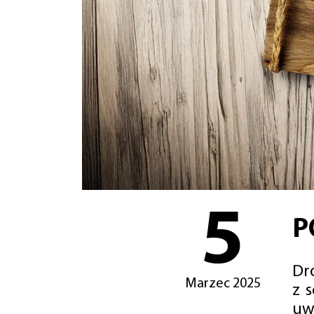
5
P
Dro
Marzec 2025
z 
uw