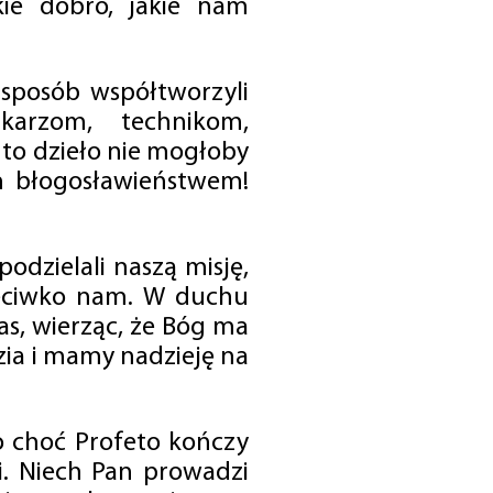
ie dobro, jakie nam
 sposób współtworzyli
karzom, technikom,
to dzieło nie mogłoby
im błogosławieństwem!
odzielali naszą misję,
rzeciwko nam. W duchu
as, wierząc, że Bóg ma
zia i mamy nadzieję na
o choć Profeto kończy
i. Niech Pan prowadzi