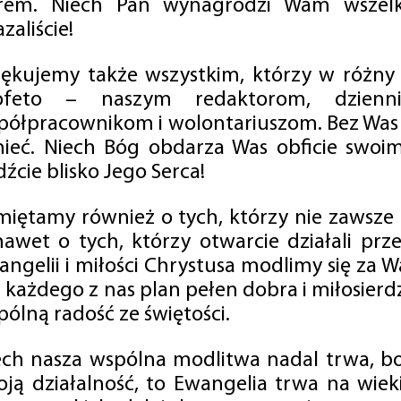
rem. Niech Pan wynagrodzi Wam wszelk
zaliście!
iękujemy także wszystkim, którzy w różny
ofeto – naszym redaktorom, dzienni
półpracownikom i wolontariuszom. Bez Was 
tnieć. Niech Bóg obdarza Was obficie swo
źcie blisko Jego Serca!
miętamy również o tych, którzy nie zawsze p
nawet o tych, którzy otwarcie działali p
angelii i miłości Chrystusa modlimy się za W
a każdego z nas plan pełen dobra i miłosierd
ólną radość ze świętości.
ech nasza wspólna modlitwa nadal trwa, b
oją działalność, to Ewangelia trwa na wiek