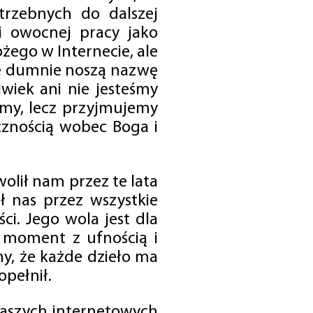
trzebnych do dalszej
 i owocnej pracy jako
ego w Internecie, ale
óre dumnie noszą nazwę
wiek ani nie jesteśmy
emy, lecz przyjmujemy
cznością wobec Boga i
olił nam przez te lata
ł nas przez wszystkie
i. Jego wola jest dla
 moment z ufnością i
my, że każde dzieło ma
opełnił.
 naszych internetowych