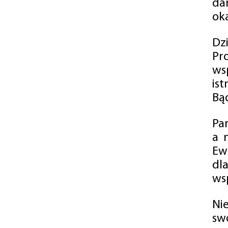
da
oka
Dz
Pr
ws
is
Bąd
Pa
a 
Ew
dl
wsp
Ni
sw