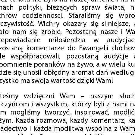
mach polityki, bieżących spraw świata, ni
chrów codzienności. Staraliśmy się wp
eczywistość. Wichry okazały się silniejsze,
ało nam się zrobić. Pozostaną nasze i Wa
zepowiadanie miłosierdzia w audycjac
zostaną komentarze do Ewangelii duchow
ale współpracowali, pozostaną audycje a
pomnienie poranków na żywo, a w wielu ku
dzie się unosił obłędny aromat dań według 
zystko ma swoją wartość dzięki Wam!
steśmy wdzięczni Wam – naszym słucha
rczyńcom i wszystkim, którzy byli z nami na
m mogliśmy tworzyć, inspirować, modlić 
żym. Każda rozmowa, każdy komentarz, każ
iadectwo i każda modlitwa wspólna z Wami