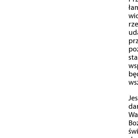
ła
wi
rz
ud
pr
po
st
ws
bę
ws
Je
da
Wa
Bo
św