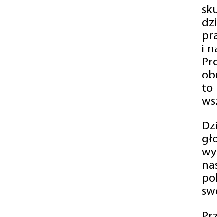
sk
dz
pr
i 
Pr
ob
to
wsz
Dz
gł
wy
na
po
swó
Pr