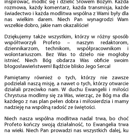
inspirować, modlić się i dzielić Słowem Bożym. Każda
rozmowa, każdy komentarz, każda transmisja, każde
świadectwo i każda modlitwa wspólna z Wami były dla
nas wielkim darem. Niech Pan wynagrodzi Wam
wszelkie dobro, jakie nam okazaliście!
Dziękujemy także wszystkim, którzy w różny sposób
współtworzyli Profeto – naszym redaktorom,
dziennikarzom, technikom, współpracownikom i
wolontariuszom. Bez Was to dzieło nie mogłoby
istnieć. Niech Bóg obdarza Was obficie swoim
błogosławieństwem! Bądźcie blisko Jego Serca!
Pamiętamy również o tych, którzy nie zawsze
podzielali naszą misję, a nawet o tych, którzy otwarcie
działali przeciwko nam. W duchu Ewangelii i miłości
Chrystusa modlimy się za Was, wierząc, że Bóg ma dla
każdego z nas plan pełen dobra i miłosierdzia i mamy
nadzieję na wspólną radość ze świętości.
Niech nasza wspólna modlitwa nadal trwa, bo choć
Profeto kończy swoją działalność, to Ewangelia trwa
na wieki. Niech Pan prowadzi nas wszystkich dalej, ku