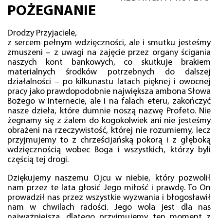
POŻEGNANIE
Drodzy Przyjaciele,
z sercem pełnym wdzięczności, ale i smutku jesteśmy
zmuszeni – z uwagi na zajęcie przez organy ścigania
naszych kont bankowych, co skutkuje brakiem
materialnych środków potrzebnych do dalszej
działalności – po kilkunastu latach pięknej i owocnej
pracy jako prawdopodobnie największa ambona Słowa
Bożego w Internecie, ale i na falach eteru, zakończyć
nasze dzieła, które dumnie noszą nazwę Profeto. Nie
żegnamy się z żalem do kogokolwiek ani nie jesteśmy
obrażeni na rzeczywistość, której nie rozumiemy, lecz
przyjmujemy to z chrześcijańską pokorą i z głęboką
wdzięcznością wobec Boga i wszystkich, którzy byli
częścią tej drogi.
Dziękujemy naszemu Ojcu w niebie, który pozwolił
nam przez te lata głosić Jego miłość i prawdę. To On
prowadził nas przez wszystkie wyzwania i błogosławił
nam w chwilach radości. Jego wola jest dla nas
najważniejsza, dlatego przyjmujemy ten moment z