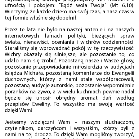
ufnością i pokojem: "Bądź wola Twoja" (Mt 6,10).
Wierzymy, że każde dzieło ma swój czas, a nasz czas w
tej formie właśnie się dopełnił.
Przez te lata nie było na naszej antenie i na naszych
internetowych łamach polityki, bieżących spraw
świata, nienawiści, oceniania i wichrów codzienności.
Staraliśmy się wprowadzać pokój w tę rzeczywistość.
Wichry okazały się silniejsze, ale pozostanie to, co
udało nam się zrobić. Pozostaną nasze i Wasze głosy,
pozostanie przepowiadanie miłosierdzia w audycjach
księdza Michała, pozostaną komentarze do Ewangelii
duchownych, którzy z nami stale współpracowali,
pozostaną audycje autorskie, pozostanie wspomnienie
poranków na żywo, a w wielu kuchniach pewnie nadal
będzie się unosił obłędny aromat dań według
przepisów Eweliny. To wszystko ma swoją wartość
dzięki Wam!
Jesteśmy wdzięczni Wam – naszym słuchaczom,
czytelnikom, darczyńcom i wszystkim, którzy byli z
nami na tej drodze. To dzięki Wam mogliśmy tworzyć,