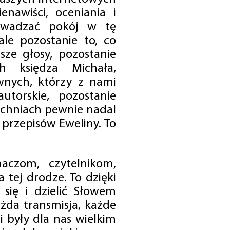
enawiści, oceniania i
rowadzać pokój w tę
 ale pozostanie to, co
sze głosy, pozostanie
h księdza Michała,
nych, którzy z nami
utorskie, pozostanie
chniach pewnie nadal
przepisów Eweliny. To
czom, czytelnikom,
 tej drodze. To dzięki
się i dzielić Słowem
da transmisja, każde
 były dla nas wielkim