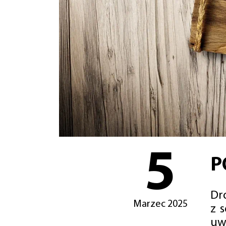
5
P
Dro
Marzec 2025
z 
uw