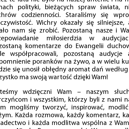
mach polityki, bieżących spraw świata, ni
chrów codzienności. Staraliśmy się wp
eczywistość. Wichry okazały się silniejsze,
ało nam się zrobić. Pozostaną nasze i Wa
zepowiadanie miłosierdzia w audycjac
zostaną komentarze do Ewangelii duchow
ale współpracowali, pozostaną audycje a
pomnienie poranków na żywo, a w wielu ku
dzie się unosił obłędny aromat dań według 
zystko ma swoją wartość dzięki Wam!
steśmy wdzięczni Wam – naszym słucha
rczyńcom i wszystkim, którzy byli z nami na
m mogliśmy tworzyć, inspirować, modlić 
żym. Każda rozmowa, każdy komentarz, każ
iadectwo i każda modlitwa wspólna z Wami