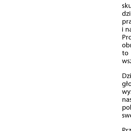
sk
dz
pr
i 
Pr
ob
to
wsz
Dz
gł
wy
na
po
swó
Pr