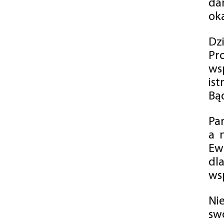
da
oka
Dz
Pr
ws
is
Bąd
Pa
a 
Ew
dl
wsp
Ni
sw