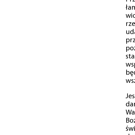
ła
wi
rz
ud
pr
po
st
ws
bę
ws
Je
da
Wa
Bo
św