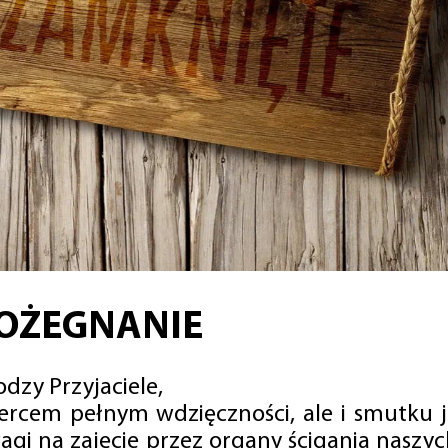
OŻEGNANIE
dzy Przyjaciele,
sercem pełnym wdzięczności, ale i smutku 
agi na zajęcie przez organy ścigania naszy