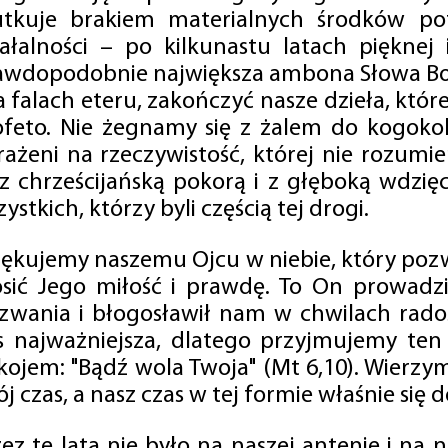
utkuje brakiem materialnych środków po
iałalności – po kilkunastu latach pięknej
awdopodobnie największa ambona Słowa Boż
na falach eteru, zakończyć nasze dzieła, kt
ofeto. Nie żegnamy się z żalem do kogokol
rażeni na rzeczywistość, której nie rozumi
 z chrześcijańską pokorą i z głęboką wdzię
ystkich, którzy byli częścią tej drogi.
iękujemy naszemu Ojcu w niebie, który pozw
osić Jego miłość i prawdę. To On prowadzi
zwania i błogosławił nam w chwilach radośc
s najważniejsza, dlatego przyjmujemy ten
kojem: "Bądź wola Twoja" (Mt 6,10). Wierzy
j czas, a nasz czas w tej formie właśnie się d
zez te lata nie było na naszej antenie i na