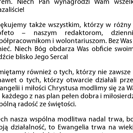
rem. Niech Pan wynagrodzi Wam wszelk
zaliście!
iękujemy także wszystkim, którzy w różny
ofeto – naszym redaktorom, dzienni
półpracownikom i wolontariuszom. Bez Was 
tnieć. Niech Bóg obdarza Was obficie swo
źcie blisko Jego Serca!
miętamy również o tych, którzy nie zawsze p
nawet o tych, którzy otwarcie działali p
angelii i miłości Chrystusa modlimy się za W
a każdego z nas plan pełen dobra i miłosierd
ólną radość ze świętości.
ech nasza wspólna modlitwa nadal trwa, b
oją działalność, to Ewangelia trwa na wiek