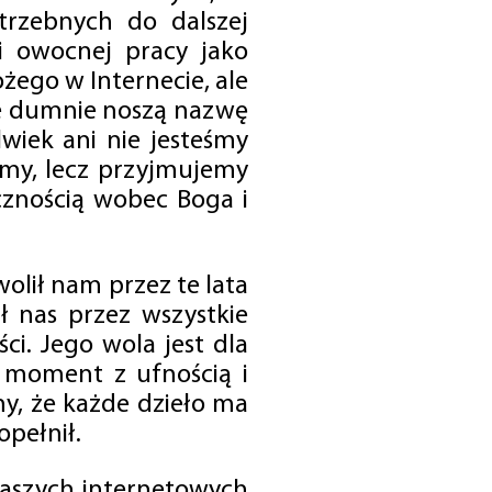
trzebnych do dalszej
 i owocnej pracy jako
ego w Internecie, ale
óre dumnie noszą nazwę
wiek ani nie jesteśmy
emy, lecz przyjmujemy
cznością wobec Boga i
olił nam przez te lata
ł nas przez wszystkie
i. Jego wola jest dla
 moment z ufnością i
my, że każde dzieło ma
opełnił.
 naszych internetowych