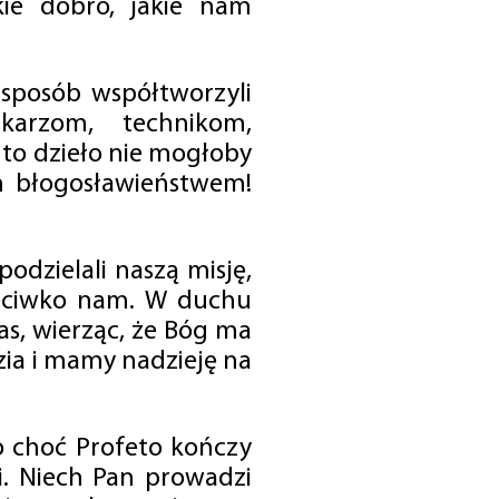
ie dobro, jakie nam
 sposób współtworzyli
karzom, technikom,
to dzieło nie mogłoby
im błogosławieństwem!
odzielali naszą misję,
rzeciwko nam. W duchu
as, wierząc, że Bóg ma
zia i mamy nadzieję na
o choć Profeto kończy
i. Niech Pan prowadzi