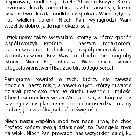
inspirować, modlić się i dzielić Słowem Bożym. Każda
rozmowa, każdy komentarz, każda transmisja, każde
świadectwo i każda modlitwa wspólna z Wami były dla
nas wielkim darem. Niech Pan wynagrodzi Wam
wszelkie dobro, jakie nam okazaliście!
Dziękujemy także wszystkim, którzy w różny sposób
współtworzyli Profeto – naszym redaktorom,
dziennikarzom, technikom, współpracownikom i
wolontariuszom. Bez Was to dzieło nie mogłoby
istnieć. Niech Bóg obdarza Was obficie swoim
błogosławieństwem! Bądźcie blisko Jego Serca!
Pamiętamy również o tych, którzy nie zawsze
podzielali naszą misję, a nawet o tych, którzy otwarcie
działali przeciwko nam. W duchu Ewangelii i miłości
Chrystusa modlimy się za Was, wierząc, że Bóg ma dla
każdego z nas plan pełen dobra i miłosierdzia i mamy
nadzieję na wspólną radość ze świętości.
Niech nasza wspólna modlitwa nadal trwa, bo choć
Profeto kończy swoją działalność, to Ewangelia trwa
na wieki. Niech Pan prowadzi nas wszystkich dalej, ku