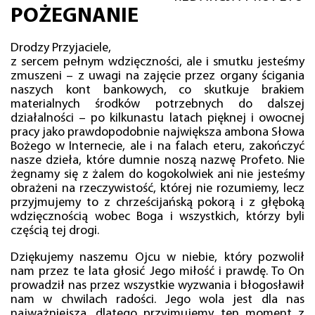
POŻEGNANIE
Drodzy Przyjaciele,
z sercem pełnym wdzięczności, ale i smutku jesteśmy
zmuszeni – z uwagi na zajęcie przez organy ścigania
naszych kont bankowych, co skutkuje brakiem
materialnych środków potrzebnych do dalszej
działalności – po kilkunastu latach pięknej i owocnej
pracy jako prawdopodobnie największa ambona Słowa
Bożego w Internecie, ale i na falach eteru, zakończyć
nasze dzieła, które dumnie noszą nazwę Profeto. Nie
żegnamy się z żalem do kogokolwiek ani nie jesteśmy
obrażeni na rzeczywistość, której nie rozumiemy, lecz
przyjmujemy to z chrześcijańską pokorą i z głęboką
wdzięcznością wobec Boga i wszystkich, którzy byli
częścią tej drogi.
Dziękujemy naszemu Ojcu w niebie, który pozwolił
nam przez te lata głosić Jego miłość i prawdę. To On
prowadził nas przez wszystkie wyzwania i błogosławił
nam w chwilach radości. Jego wola jest dla nas
najważniejsza, dlatego przyjmujemy ten moment z