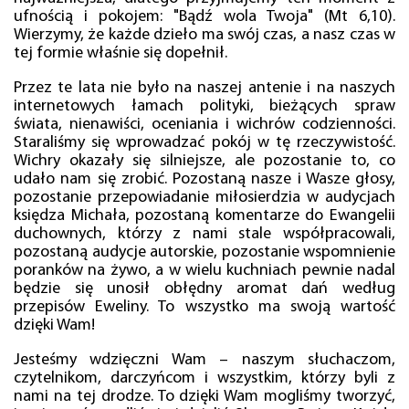
ufnością i pokojem: "Bądź wola Twoja" (Mt 6,10).
Wierzymy, że każde dzieło ma swój czas, a nasz czas w
tej formie właśnie się dopełnił.
Przez te lata nie było na naszej antenie i na naszych
internetowych łamach polityki, bieżących spraw
świata, nienawiści, oceniania i wichrów codzienności.
Staraliśmy się wprowadzać pokój w tę rzeczywistość.
Wichry okazały się silniejsze, ale pozostanie to, co
udało nam się zrobić. Pozostaną nasze i Wasze głosy,
pozostanie przepowiadanie miłosierdzia w audycjach
księdza Michała, pozostaną komentarze do Ewangelii
duchownych, którzy z nami stale współpracowali,
pozostaną audycje autorskie, pozostanie wspomnienie
poranków na żywo, a w wielu kuchniach pewnie nadal
będzie się unosił obłędny aromat dań według
przepisów Eweliny. To wszystko ma swoją wartość
dzięki Wam!
Jesteśmy wdzięczni Wam – naszym słuchaczom,
czytelnikom, darczyńcom i wszystkim, którzy byli z
nami na tej drodze. To dzięki Wam mogliśmy tworzyć,