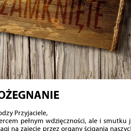
OŻEGNANIE
dzy Przyjaciele,
sercem pełnym wdzięczności, ale i smutku 
agi na zajęcie przez organy ścigania naszy