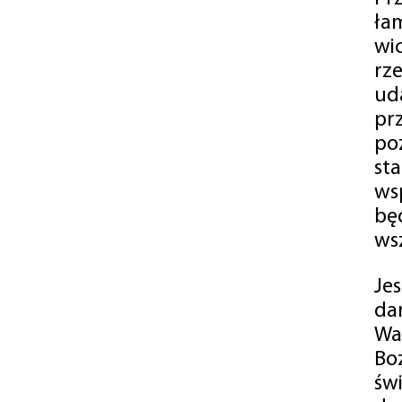
ła
wi
rz
ud
pr
po
st
ws
bę
ws
Je
da
Wa
Bo
św