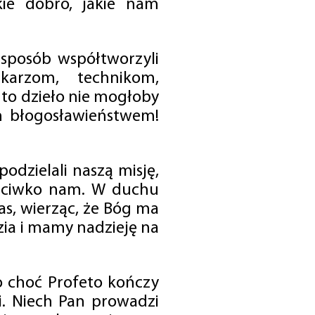
ie dobro, jakie nam
 sposób współtworzyli
karzom, technikom,
to dzieło nie mogłoby
im błogosławieństwem!
odzielali naszą misję,
rzeciwko nam. W duchu
as, wierząc, że Bóg ma
zia i mamy nadzieję na
o choć Profeto kończy
i. Niech Pan prowadzi