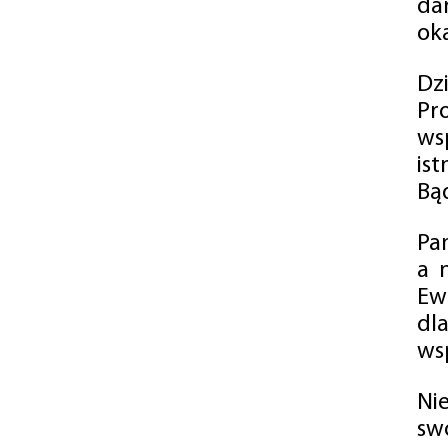
da
oka
Dz
Pr
ws
is
Bąd
Pa
a 
Ew
dl
wsp
Ni
sw