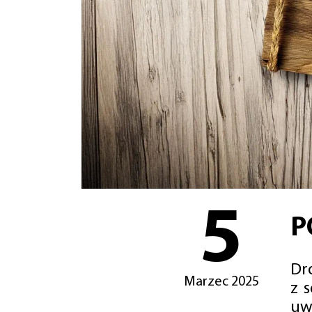
5
P
Dro
Marzec 2025
z 
uw