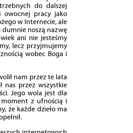
trzebnych do dalszej
 i owocnej pracy jako
ego w Internecie, ale
óre dumnie noszą nazwę
wiek ani nie jesteśmy
emy, lecz przyjmujemy
cznością wobec Boga i
olił nam przez te lata
ł nas przez wszystkie
i. Jego wola jest dla
 moment z ufnością i
my, że każde dzieło ma
opełnił.
 naszych internetowych