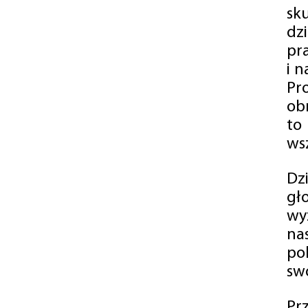
sk
dz
pr
i 
Pr
ob
to
wsz
Dz
gł
wy
na
po
swó
Pr