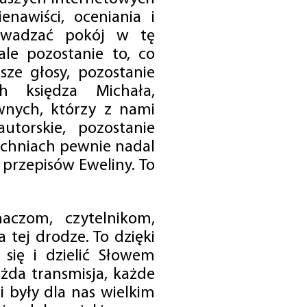
enawiści, oceniania i
rowadzać pokój w tę
 ale pozostanie to, co
sze głosy, pozostanie
h księdza Michała,
nych, którzy z nami
utorskie, pozostanie
chniach pewnie nadal
przepisów Eweliny. To
czom, czytelnikom,
 tej drodze. To dzięki
się i dzielić Słowem
da transmisja, każde
 były dla nas wielkim