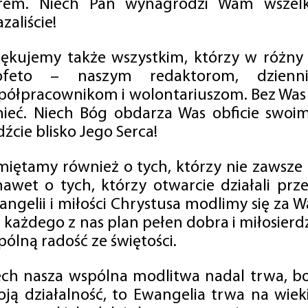
rem. Niech Pan wynagrodzi Wam wszelk
zaliście!
iękujemy także wszystkim, którzy w różny
ofeto – naszym redaktorom, dzienni
półpracownikom i wolontariuszom. Bez Was 
tnieć. Niech Bóg obdarza Was obficie swo
źcie blisko Jego Serca!
miętamy również o tych, którzy nie zawsze p
nawet o tych, którzy otwarcie działali p
angelii i miłości Chrystusa modlimy się za W
a każdego z nas plan pełen dobra i miłosierd
ólną radość ze świętości.
ech nasza wspólna modlitwa nadal trwa, b
oją działalność, to Ewangelia trwa na wiek