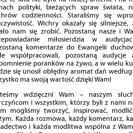
mach polityki, bieżących spraw świata, ni
chrów codzienności. Staraliśmy się wp
eczywistość. Wichry okazały się silniejsze,
ało nam się zrobić. Pozostaną nasze i Wa
zepowiadanie miłosierdzia w audycjac
zostaną komentarze do Ewangelii duchow
ale współpracowali, pozostaną audycje a
pomnienie poranków na żywo, a w wielu ku
dzie się unosił obłędny aromat dań według 
zystko ma swoją wartość dzięki Wam!
steśmy wdzięczni Wam – naszym słucha
rczyńcom i wszystkim, którzy byli z nami na
m mogliśmy tworzyć, inspirować, modlić 
żym. Każda rozmowa, każdy komentarz, każ
iadectwo i każda modlitwa wspólna z Wami