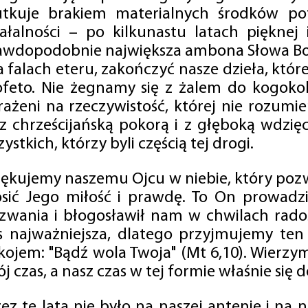
utkuje brakiem materialnych środków po
iałalności – po kilkunastu latach pięknej
awdopodobnie największa ambona Słowa Boż
na falach eteru, zakończyć nasze dzieła, kt
ofeto. Nie żegnamy się z żalem do kogokol
rażeni na rzeczywistość, której nie rozumi
 z chrześcijańską pokorą i z głęboką wdzię
ystkich, którzy byli częścią tej drogi.
iękujemy naszemu Ojcu w niebie, który pozw
osić Jego miłość i prawdę. To On prowadzi
zwania i błogosławił nam w chwilach radośc
s najważniejsza, dlatego przyjmujemy ten
kojem: "Bądź wola Twoja" (Mt 6,10). Wierzy
j czas, a nasz czas w tej formie właśnie się d
zez te lata nie było na naszej antenie i na