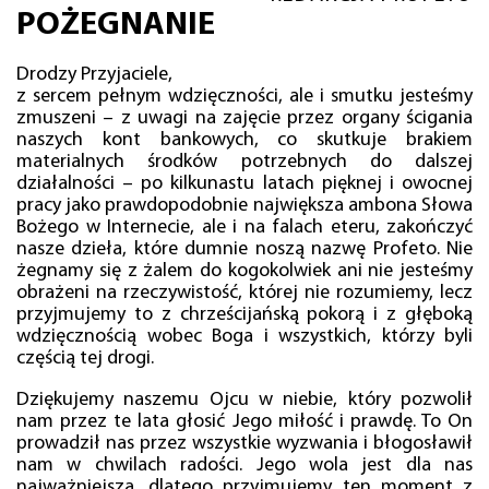
POŻEGNANIE
Drodzy Przyjaciele,
z sercem pełnym wdzięczności, ale i smutku jesteśmy
zmuszeni – z uwagi na zajęcie przez organy ścigania
naszych kont bankowych, co skutkuje brakiem
materialnych środków potrzebnych do dalszej
działalności – po kilkunastu latach pięknej i owocnej
pracy jako prawdopodobnie największa ambona Słowa
Bożego w Internecie, ale i na falach eteru, zakończyć
nasze dzieła, które dumnie noszą nazwę Profeto. Nie
żegnamy się z żalem do kogokolwiek ani nie jesteśmy
obrażeni na rzeczywistość, której nie rozumiemy, lecz
przyjmujemy to z chrześcijańską pokorą i z głęboką
wdzięcznością wobec Boga i wszystkich, którzy byli
częścią tej drogi.
Dziękujemy naszemu Ojcu w niebie, który pozwolił
nam przez te lata głosić Jego miłość i prawdę. To On
prowadził nas przez wszystkie wyzwania i błogosławił
nam w chwilach radości. Jego wola jest dla nas
najważniejsza, dlatego przyjmujemy ten moment z