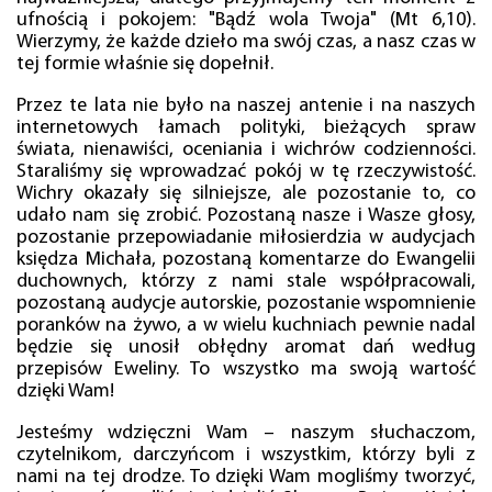
ufnością i pokojem: "Bądź wola Twoja" (Mt 6,10).
Wierzymy, że każde dzieło ma swój czas, a nasz czas w
tej formie właśnie się dopełnił.
Przez te lata nie było na naszej antenie i na naszych
internetowych łamach polityki, bieżących spraw
świata, nienawiści, oceniania i wichrów codzienności.
Staraliśmy się wprowadzać pokój w tę rzeczywistość.
Wichry okazały się silniejsze, ale pozostanie to, co
udało nam się zrobić. Pozostaną nasze i Wasze głosy,
pozostanie przepowiadanie miłosierdzia w audycjach
księdza Michała, pozostaną komentarze do Ewangelii
duchownych, którzy z nami stale współpracowali,
pozostaną audycje autorskie, pozostanie wspomnienie
poranków na żywo, a w wielu kuchniach pewnie nadal
będzie się unosił obłędny aromat dań według
przepisów Eweliny. To wszystko ma swoją wartość
dzięki Wam!
Jesteśmy wdzięczni Wam – naszym słuchaczom,
czytelnikom, darczyńcom i wszystkim, którzy byli z
nami na tej drodze. To dzięki Wam mogliśmy tworzyć,