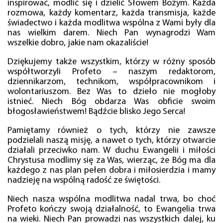
inspirować, modlić się i dzielić Słowem Bożym. Każda
rozmowa, każdy komentarz, każda transmisja, każde
świadectwo i każda modlitwa wspólna z Wami były dla
nas wielkim darem. Niech Pan wynagrodzi Wam
wszelkie dobro, jakie nam okazaliście!
Dziękujemy także wszystkim, którzy w różny sposób
współtworzyli Profeto – naszym redaktorom,
dziennikarzom, technikom, współpracownikom i
wolontariuszom. Bez Was to dzieło nie mogłoby
istnieć. Niech Bóg obdarza Was obficie swoim
błogosławieństwem! Bądźcie blisko Jego Serca!
Pamiętamy również o tych, którzy nie zawsze
podzielali naszą misję, a nawet o tych, którzy otwarcie
działali przeciwko nam. W duchu Ewangelii i miłości
Chrystusa modlimy się za Was, wierząc, że Bóg ma dla
każdego z nas plan pełen dobra i miłosierdzia i mamy
nadzieję na wspólną radość ze świętości.
Niech nasza wspólna modlitwa nadal trwa, bo choć
Profeto kończy swoją działalność, to Ewangelia trwa
na wieki. Niech Pan prowadzi nas wszystkich dalej, ku