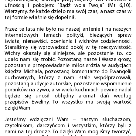
ufnością i pokojem: "Bądź wola Twoja" (Mt 6,10).
Wierzymy, że każde dzieło ma swój czas, a nasz czas w
tej formie właśnie się dopełnił.
Przez te lata nie było na naszej antenie i na naszych
internetowych łamach polityki, bieżących spraw
świata, nienawiści, oceniania i wichrów codzienności.
Staraliśmy się wprowadzać pokój w tę rzeczywistość.
Wichry okazały się silniejsze, ale pozostanie to, co
udało nam się zrobić. Pozostaną nasze i Wasze głosy,
pozostanie przepowiadanie miłosierdzia w audycjach
księdza Michała, pozostaną komentarze do Ewangelii
duchownych, którzy z nami stale współpracowali,
pozostaną audycje autorskie, pozostanie wspomnienie
poranków na żywo, a w wielu kuchniach pewnie nadal
będzie się unosił obłędny aromat dań według
przepisów Eweliny. To wszystko ma swoją wartość
dzięki Wam!
Jesteśmy wdzięczni Wam – naszym słuchaczom,
czytelnikom, darczyńcom i wszystkim, którzy byli z
nami na tej drodze. To dzięki Wam mogliśmy tworzyć,