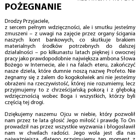
POŻEGNANIE
Drodzy Przyjaciele,
z sercem pełnym wdzięczności, ale i smutku jesteśmy
zmuszeni – z uwagi na zajęcie przez organy ścigania
naszych kont bankowych, co skutkuje brakiem
materialnych środków potrzebnych do dalszej
działalności – po kilkunastu latach pięknej i owocnej
pracy jako prawdopodobnie największa ambona Słowa
Bożego w Internecie, ale i na falach eteru, zakończyć
nasze dzieła, które dumnie noszą nazwę Profeto. Nie
żegnamy się z żalem do kogokolwiek ani nie jesteśmy
obrażeni na rzeczywistość, której nie rozumiemy, lecz
przyjmujemy to z chrześcijańską pokorą i z głęboką
wdzięcznością wobec Boga i wszystkich, którzy byli
częścią tej drogi.
Dziękujemy naszemu Ojcu w niebie, który pozwolił
nam przez te lata głosić Jego miłość i prawdę. To On
prowadził nas przez wszystkie wyzwania i błogosławił
nam w chwilach radości. Jego wola jest dla nas
najważniejsza, dlatego przyjmujemy ten moment z