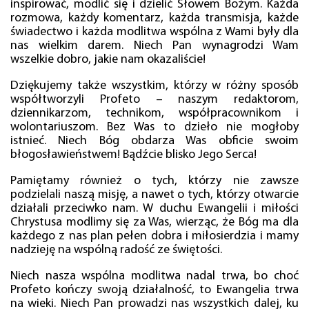
inspirować, modlić się i dzielić Słowem Bożym. Każda
rozmowa, każdy komentarz, każda transmisja, każde
świadectwo i każda modlitwa wspólna z Wami były dla
nas wielkim darem. Niech Pan wynagrodzi Wam
wszelkie dobro, jakie nam okazaliście!
Dziękujemy także wszystkim, którzy w różny sposób
współtworzyli Profeto – naszym redaktorom,
dziennikarzom, technikom, współpracownikom i
wolontariuszom. Bez Was to dzieło nie mogłoby
istnieć. Niech Bóg obdarza Was obficie swoim
błogosławieństwem! Bądźcie blisko Jego Serca!
Pamiętamy również o tych, którzy nie zawsze
podzielali naszą misję, a nawet o tych, którzy otwarcie
działali przeciwko nam. W duchu Ewangelii i miłości
Chrystusa modlimy się za Was, wierząc, że Bóg ma dla
każdego z nas plan pełen dobra i miłosierdzia i mamy
nadzieję na wspólną radość ze świętości.
Niech nasza wspólna modlitwa nadal trwa, bo choć
Profeto kończy swoją działalność, to Ewangelia trwa
na wieki. Niech Pan prowadzi nas wszystkich dalej, ku