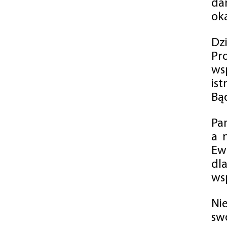
da
oka
Dz
Pr
ws
is
Bąd
Pa
a 
Ew
dl
wsp
Ni
sw