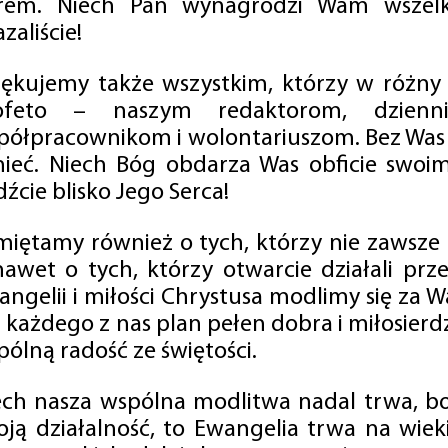
rem. Niech Pan wynagrodzi Wam wszelk
zaliście!
iękujemy także wszystkim, którzy w różny
ofeto – naszym redaktorom, dzienni
półpracownikom i wolontariuszom. Bez Was 
tnieć. Niech Bóg obdarza Was obficie swo
źcie blisko Jego Serca!
miętamy również o tych, którzy nie zawsze p
nawet o tych, którzy otwarcie działali p
angelii i miłości Chrystusa modlimy się za W
a każdego z nas plan pełen dobra i miłosierd
ólną radość ze świętości.
ech nasza wspólna modlitwa nadal trwa, b
oją działalność, to Ewangelia trwa na wiek