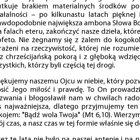
utkuje brakiem materialnych środków po
iałalności – po kilkunastu latach pięknej
awdopodobnie największa ambona Słowa Boż
na falach eteru, zakończyć nasze dzieła, kt
ofeto. Nie żegnamy się z żalem do kogokol
rażeni na rzeczywistość, której nie rozumi
 z chrześcijańską pokorą i z głęboką wdzię
ystkich, którzy byli częścią tej drogi.
iękujemy naszemu Ojcu w niebie, który pozw
osić Jego miłość i prawdę. To On prowadzi
zwania i błogosławił nam w chwilach radośc
s najważniejsza, dlatego przyjmujemy ten
kojem: "Bądź wola Twoja" (Mt 6,10). Wierzy
j czas, a nasz czas w tej formie właśnie się d
zez te lata nie było na naszej antenie i na