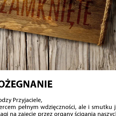
OŻEGNANIE
dzy Przyjaciele,
sercem pełnym wdzięczności, ale i smutku 
agi na zajęcie przez organy ścigania naszy