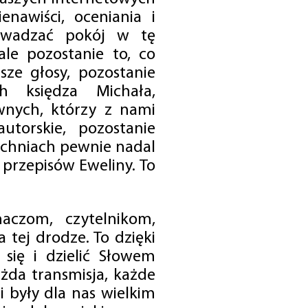
enawiści, oceniania i
rowadzać pokój w tę
 ale pozostanie to, co
sze głosy, pozostanie
h księdza Michała,
nych, którzy z nami
utorskie, pozostanie
chniach pewnie nadal
przepisów Eweliny. To
czom, czytelnikom,
 tej drodze. To dzięki
się i dzielić Słowem
da transmisja, każde
 były dla nas wielkim