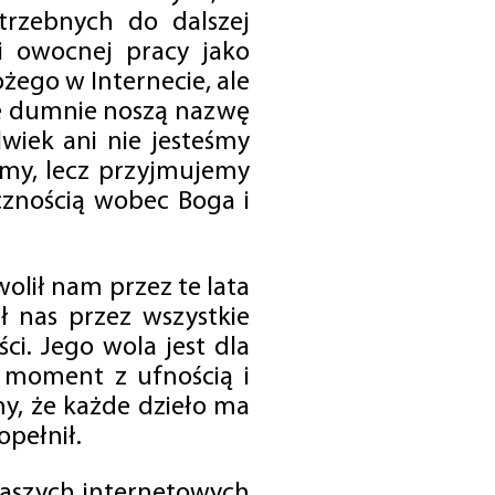
trzebnych do dalszej
 i owocnej pracy jako
ego w Internecie, ale
óre dumnie noszą nazwę
wiek ani nie jesteśmy
emy, lecz przyjmujemy
cznością wobec Boga i
olił nam przez te lata
ł nas przez wszystkie
i. Jego wola jest dla
 moment z ufnością i
my, że każde dzieło ma
opełnił.
 naszych internetowych