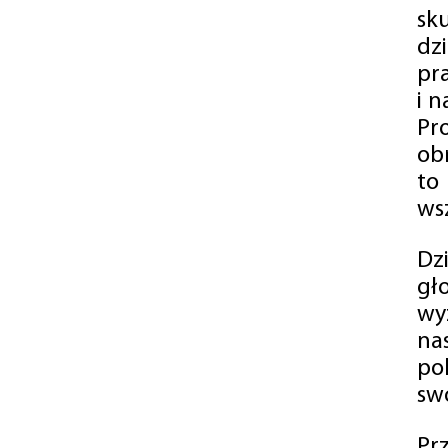
sk
dz
pr
i 
Pr
ob
to
wsz
Dz
gł
wy
na
po
swó
Pr