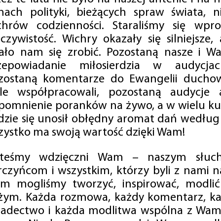
mach polityki, bieżących spraw świata, ni
chrów codzienności. Staraliśmy się wp
eczywistość. Wichry okazały się silniejsze,
ało nam się zrobić. Pozostaną nasze i Wa
zepowiadanie miłosierdzia w audycjac
zostaną komentarze do Ewangelii duchow
ale współpracowali, pozostaną audycje a
pomnienie poranków na żywo, a w wielu ku
dzie się unosił obłędny aromat dań według 
zystko ma swoją wartość dzięki Wam!
steśmy wdzięczni Wam – naszym słucha
rczyńcom i wszystkim, którzy byli z nami na
m mogliśmy tworzyć, inspirować, modlić 
żym. Każda rozmowa, każdy komentarz, każ
iadectwo i każda modlitwa wspólna z Wami