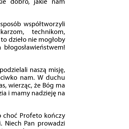
ie dobro, jakie nam
 sposób współtworzyli
karzom, technikom,
to dzieło nie mogłoby
im błogosławieństwem!
odzielali naszą misję,
rzeciwko nam. W duchu
as, wierząc, że Bóg ma
zia i mamy nadzieję na
o choć Profeto kończy
i. Niech Pan prowadzi