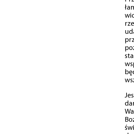
ła
wi
rz
ud
pr
po
st
ws
bę
ws
Je
da
Wa
Bo
św