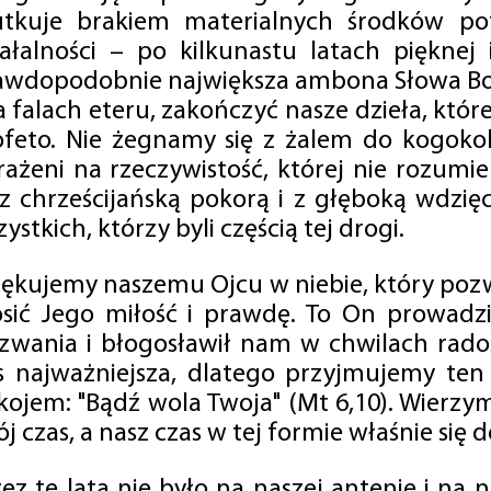
utkuje brakiem materialnych środków po
iałalności – po kilkunastu latach pięknej
awdopodobnie największa ambona Słowa Boż
na falach eteru, zakończyć nasze dzieła, kt
ofeto. Nie żegnamy się z żalem do kogokol
rażeni na rzeczywistość, której nie rozumi
 z chrześcijańską pokorą i z głęboką wdzię
ystkich, którzy byli częścią tej drogi.
iękujemy naszemu Ojcu w niebie, który pozw
osić Jego miłość i prawdę. To On prowadzi
zwania i błogosławił nam w chwilach radośc
s najważniejsza, dlatego przyjmujemy ten
kojem: "Bądź wola Twoja" (Mt 6,10). Wierzy
j czas, a nasz czas w tej formie właśnie się d
zez te lata nie było na naszej antenie i na