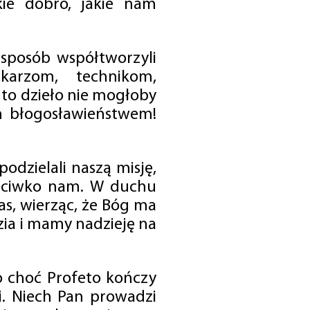
ie dobro, jakie nam
 sposób współtworzyli
karzom, technikom,
to dzieło nie mogłoby
im błogosławieństwem!
odzielali naszą misję,
rzeciwko nam. W duchu
as, wierząc, że Bóg ma
zia i mamy nadzieję na
o choć Profeto kończy
i. Niech Pan prowadzi