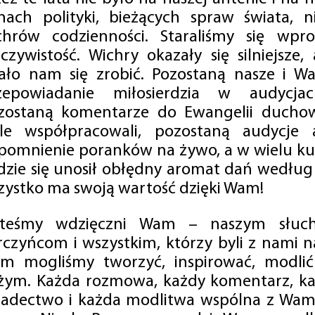
mach polityki, bieżących spraw świata, ni
chrów codzienności. Staraliśmy się wp
eczywistość. Wichry okazały się silniejsze,
ało nam się zrobić. Pozostaną nasze i Wa
zepowiadanie miłosierdzia w audycjac
zostaną komentarze do Ewangelii duchow
ale współpracowali, pozostaną audycje a
pomnienie poranków na żywo, a w wielu ku
dzie się unosił obłędny aromat dań według 
zystko ma swoją wartość dzięki Wam!
steśmy wdzięczni Wam – naszym słucha
rczyńcom i wszystkim, którzy byli z nami na
m mogliśmy tworzyć, inspirować, modlić 
żym. Każda rozmowa, każdy komentarz, każ
iadectwo i każda modlitwa wspólna z Wami