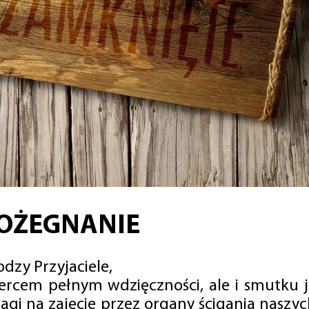
OŻEGNANIE
dzy Przyjaciele,
sercem pełnym wdzięczności, ale i smutku 
agi na zajęcie przez organy ścigania naszy