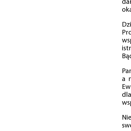
da
oka
Dz
Pr
ws
is
Bąd
Pa
a 
Ew
dl
wsp
Ni
sw