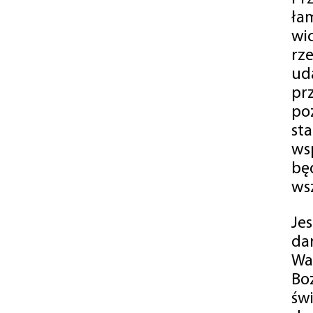
ła
wi
rz
ud
pr
po
st
ws
bę
ws
Je
da
Wa
Bo
św