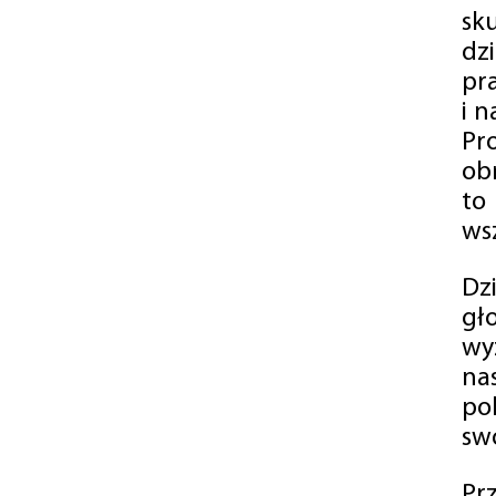
sk
dz
pr
i 
Pr
ob
to
wsz
Dz
gł
wy
na
po
swó
Pr