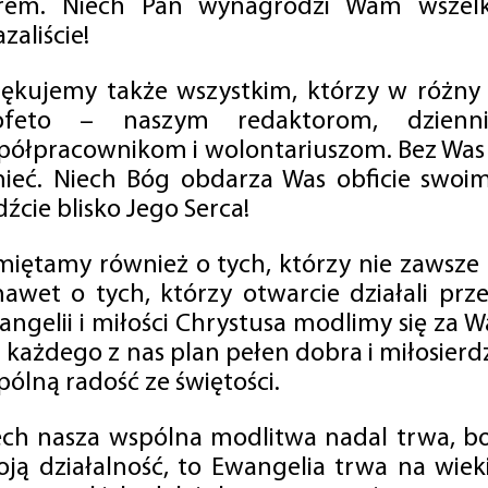
rem. Niech Pan wynagrodzi Wam wszelk
zaliście!
iękujemy także wszystkim, którzy w różny
ofeto – naszym redaktorom, dzienni
półpracownikom i wolontariuszom. Bez Was 
tnieć. Niech Bóg obdarza Was obficie swo
źcie blisko Jego Serca!
miętamy również o tych, którzy nie zawsze p
nawet o tych, którzy otwarcie działali p
angelii i miłości Chrystusa modlimy się za W
a każdego z nas plan pełen dobra i miłosierd
ólną radość ze świętości.
ech nasza wspólna modlitwa nadal trwa, b
oją działalność, to Ewangelia trwa na wiek