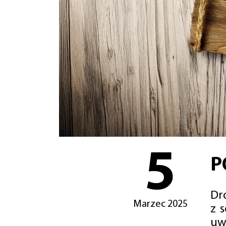
5
P
Dro
Marzec 2025
z 
uw