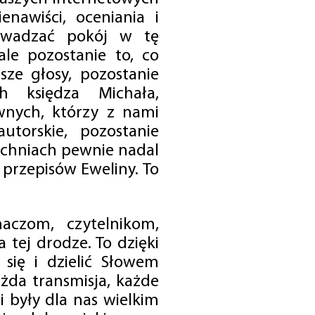
enawiści, oceniania i
rowadzać pokój w tę
 ale pozostanie to, co
sze głosy, pozostanie
h księdza Michała,
nych, którzy z nami
utorskie, pozostanie
chniach pewnie nadal
przepisów Eweliny. To
czom, czytelnikom,
 tej drodze. To dzięki
się i dzielić Słowem
da transmisja, każde
 były dla nas wielkim