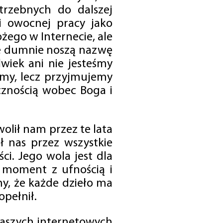
trzebnych do dalszej
 i owocnej pracy jako
ego w Internecie, ale
óre dumnie noszą nazwę
wiek ani nie jesteśmy
emy, lecz przyjmujemy
cznością wobec Boga i
olił nam przez te lata
ł nas przez wszystkie
i. Jego wola jest dla
 moment z ufnością i
my, że każde dzieło ma
opełnił.
 naszych internetowych