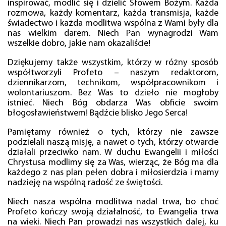
inspirować, modlić się i dzielić Słowem Bożym. Każda
rozmowa, każdy komentarz, każda transmisja, każde
świadectwo i każda modlitwa wspólna z Wami były dla
nas wielkim darem. Niech Pan wynagrodzi Wam
wszelkie dobro, jakie nam okazaliście!
Dziękujemy także wszystkim, którzy w różny sposób
współtworzyli Profeto – naszym redaktorom,
dziennikarzom, technikom, współpracownikom i
wolontariuszom. Bez Was to dzieło nie mogłoby
istnieć. Niech Bóg obdarza Was obficie swoim
błogosławieństwem! Bądźcie blisko Jego Serca!
Pamiętamy również o tych, którzy nie zawsze
podzielali naszą misję, a nawet o tych, którzy otwarcie
działali przeciwko nam. W duchu Ewangelii i miłości
Chrystusa modlimy się za Was, wierząc, że Bóg ma dla
każdego z nas plan pełen dobra i miłosierdzia i mamy
nadzieję na wspólną radość ze świętości.
Niech nasza wspólna modlitwa nadal trwa, bo choć
Profeto kończy swoją działalność, to Ewangelia trwa
na wieki. Niech Pan prowadzi nas wszystkich dalej, ku