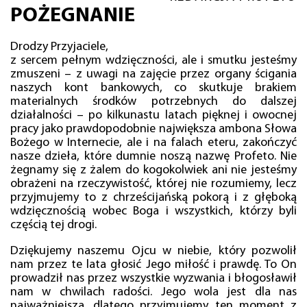
POŻEGNANIE
Drodzy Przyjaciele,
z sercem pełnym wdzięczności, ale i smutku jesteśmy
zmuszeni – z uwagi na zajęcie przez organy ścigania
naszych kont bankowych, co skutkuje brakiem
materialnych środków potrzebnych do dalszej
działalności – po kilkunastu latach pięknej i owocnej
pracy jako prawdopodobnie największa ambona Słowa
Bożego w Internecie, ale i na falach eteru, zakończyć
nasze dzieła, które dumnie noszą nazwę Profeto. Nie
żegnamy się z żalem do kogokolwiek ani nie jesteśmy
obrażeni na rzeczywistość, której nie rozumiemy, lecz
przyjmujemy to z chrześcijańską pokorą i z głęboką
wdzięcznością wobec Boga i wszystkich, którzy byli
częścią tej drogi.
Dziękujemy naszemu Ojcu w niebie, który pozwolił
nam przez te lata głosić Jego miłość i prawdę. To On
prowadził nas przez wszystkie wyzwania i błogosławił
nam w chwilach radości. Jego wola jest dla nas
najważniejsza, dlatego przyjmujemy ten moment z