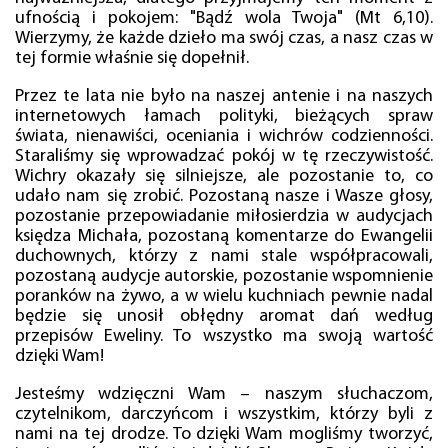
ufnością i pokojem: "Bądź wola Twoja" (Mt 6,10).
Wierzymy, że każde dzieło ma swój czas, a nasz czas w
tej formie właśnie się dopełnił.
Przez te lata nie było na naszej antenie i na naszych
internetowych łamach polityki, bieżących spraw
świata, nienawiści, oceniania i wichrów codzienności.
Staraliśmy się wprowadzać pokój w tę rzeczywistość.
Wichry okazały się silniejsze, ale pozostanie to, co
udało nam się zrobić. Pozostaną nasze i Wasze głosy,
pozostanie przepowiadanie miłosierdzia w audycjach
księdza Michała, pozostaną komentarze do Ewangelii
duchownych, którzy z nami stale współpracowali,
pozostaną audycje autorskie, pozostanie wspomnienie
poranków na żywo, a w wielu kuchniach pewnie nadal
będzie się unosił obłędny aromat dań według
przepisów Eweliny. To wszystko ma swoją wartość
dzięki Wam!
Jesteśmy wdzięczni Wam – naszym słuchaczom,
czytelnikom, darczyńcom i wszystkim, którzy byli z
nami na tej drodze. To dzięki Wam mogliśmy tworzyć,