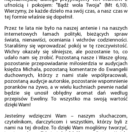
ufnością i pokojem: "Bądź wola Twoja" (Mt 6,10).
Wierzymy, że każde dzieło ma swój czas, a nasz czas w
tej formie właśnie się dopełnił.
Przez te lata nie było na naszej antenie i na naszych
internetowych łamach polityki, bieżących spraw
świata, nienawiści, oceniania i wichrów codzienności.
Staraliśmy się wprowadzać pokój w tę rzeczywistość.
Wichry okazały się silniejsze, ale pozostanie to, co
udało nam się zrobić. Pozostaną nasze i Wasze głosy,
pozostanie przepowiadanie miłosierdzia w audycjach
księdza Michała, pozostaną komentarze do Ewangelii
duchownych, którzy z nami stale współpracowali,
pozostaną audycje autorskie, pozostanie wspomnienie
poranków na żywo, a w wielu kuchniach pewnie nadal
będzie się unosił obłędny aromat dań według
przepisów Eweliny. To wszystko ma swoją wartość
dzięki Wam!
Jesteśmy wdzięczni Wam – naszym słuchaczom,
czytelnikom, darczyńcom i wszystkim, którzy byli z
nami na tej drodze. To dzięki Wam mogliśmy tworzyć,