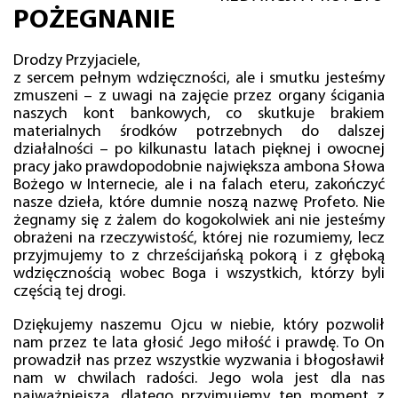
POŻEGNANIE
Drodzy Przyjaciele,
z sercem pełnym wdzięczności, ale i smutku jesteśmy
zmuszeni – z uwagi na zajęcie przez organy ścigania
naszych kont bankowych, co skutkuje brakiem
materialnych środków potrzebnych do dalszej
działalności – po kilkunastu latach pięknej i owocnej
pracy jako prawdopodobnie największa ambona Słowa
Bożego w Internecie, ale i na falach eteru, zakończyć
nasze dzieła, które dumnie noszą nazwę Profeto. Nie
żegnamy się z żalem do kogokolwiek ani nie jesteśmy
obrażeni na rzeczywistość, której nie rozumiemy, lecz
przyjmujemy to z chrześcijańską pokorą i z głęboką
wdzięcznością wobec Boga i wszystkich, którzy byli
częścią tej drogi.
Dziękujemy naszemu Ojcu w niebie, który pozwolił
nam przez te lata głosić Jego miłość i prawdę. To On
prowadził nas przez wszystkie wyzwania i błogosławił
nam w chwilach radości. Jego wola jest dla nas
najważniejsza, dlatego przyjmujemy ten moment z