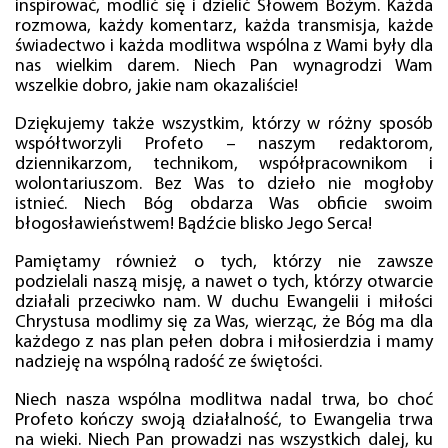
inspirować, modlić się i dzielić Słowem Bożym. Każda
rozmowa, każdy komentarz, każda transmisja, każde
świadectwo i każda modlitwa wspólna z Wami były dla
nas wielkim darem. Niech Pan wynagrodzi Wam
wszelkie dobro, jakie nam okazaliście!
Dziękujemy także wszystkim, którzy w różny sposób
współtworzyli Profeto – naszym redaktorom,
dziennikarzom, technikom, współpracownikom i
wolontariuszom. Bez Was to dzieło nie mogłoby
istnieć. Niech Bóg obdarza Was obficie swoim
błogosławieństwem! Bądźcie blisko Jego Serca!
Pamiętamy również o tych, którzy nie zawsze
podzielali naszą misję, a nawet o tych, którzy otwarcie
działali przeciwko nam. W duchu Ewangelii i miłości
Chrystusa modlimy się za Was, wierząc, że Bóg ma dla
każdego z nas plan pełen dobra i miłosierdzia i mamy
nadzieję na wspólną radość ze świętości.
Niech nasza wspólna modlitwa nadal trwa, bo choć
Profeto kończy swoją działalność, to Ewangelia trwa
na wieki. Niech Pan prowadzi nas wszystkich dalej, ku