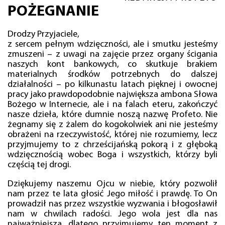
POŻEGNANIE
Drodzy Przyjaciele,
z sercem pełnym wdzięczności, ale i smutku jesteśmy
zmuszeni – z uwagi na zajęcie przez organy ścigania
naszych kont bankowych, co skutkuje brakiem
materialnych środków potrzebnych do dalszej
działalności – po kilkunastu latach pięknej i owocnej
pracy jako prawdopodobnie największa ambona Słowa
Bożego w Internecie, ale i na falach eteru, zakończyć
nasze dzieła, które dumnie noszą nazwę Profeto. Nie
żegnamy się z żalem do kogokolwiek ani nie jesteśmy
obrażeni na rzeczywistość, której nie rozumiemy, lecz
przyjmujemy to z chrześcijańską pokorą i z głęboką
wdzięcznością wobec Boga i wszystkich, którzy byli
częścią tej drogi.
Dziękujemy naszemu Ojcu w niebie, który pozwolił
nam przez te lata głosić Jego miłość i prawdę. To On
prowadził nas przez wszystkie wyzwania i błogosławił
nam w chwilach radości. Jego wola jest dla nas
najważniejsza, dlatego przyjmujemy ten moment z