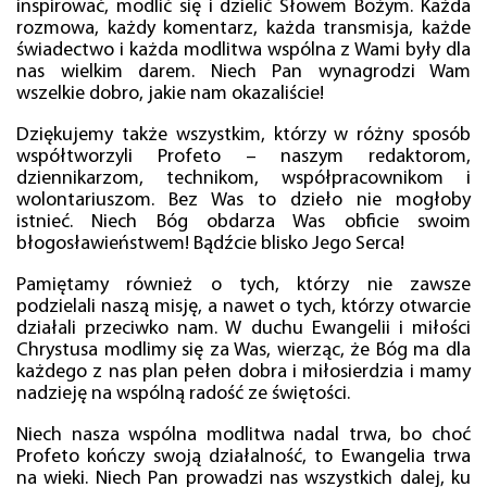
inspirować, modlić się i dzielić Słowem Bożym. Każda
rozmowa, każdy komentarz, każda transmisja, każde
świadectwo i każda modlitwa wspólna z Wami były dla
nas wielkim darem. Niech Pan wynagrodzi Wam
wszelkie dobro, jakie nam okazaliście!
Dziękujemy także wszystkim, którzy w różny sposób
współtworzyli Profeto – naszym redaktorom,
dziennikarzom, technikom, współpracownikom i
wolontariuszom. Bez Was to dzieło nie mogłoby
istnieć. Niech Bóg obdarza Was obficie swoim
błogosławieństwem! Bądźcie blisko Jego Serca!
Pamiętamy również o tych, którzy nie zawsze
podzielali naszą misję, a nawet o tych, którzy otwarcie
działali przeciwko nam. W duchu Ewangelii i miłości
Chrystusa modlimy się za Was, wierząc, że Bóg ma dla
każdego z nas plan pełen dobra i miłosierdzia i mamy
nadzieję na wspólną radość ze świętości.
Niech nasza wspólna modlitwa nadal trwa, bo choć
Profeto kończy swoją działalność, to Ewangelia trwa
na wieki. Niech Pan prowadzi nas wszystkich dalej, ku