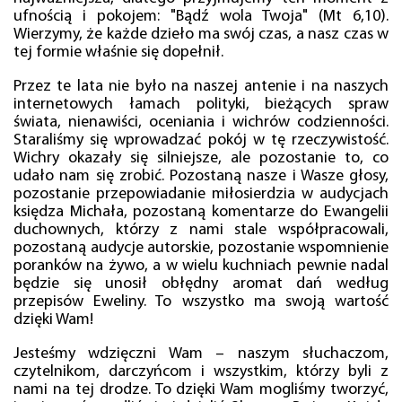
ufnością i pokojem: "Bądź wola Twoja" (Mt 6,10).
Wierzymy, że każde dzieło ma swój czas, a nasz czas w
tej formie właśnie się dopełnił.
Przez te lata nie było na naszej antenie i na naszych
internetowych łamach polityki, bieżących spraw
świata, nienawiści, oceniania i wichrów codzienności.
Staraliśmy się wprowadzać pokój w tę rzeczywistość.
Wichry okazały się silniejsze, ale pozostanie to, co
udało nam się zrobić. Pozostaną nasze i Wasze głosy,
pozostanie przepowiadanie miłosierdzia w audycjach
księdza Michała, pozostaną komentarze do Ewangelii
duchownych, którzy z nami stale współpracowali,
pozostaną audycje autorskie, pozostanie wspomnienie
poranków na żywo, a w wielu kuchniach pewnie nadal
będzie się unosił obłędny aromat dań według
przepisów Eweliny. To wszystko ma swoją wartość
dzięki Wam!
Jesteśmy wdzięczni Wam – naszym słuchaczom,
czytelnikom, darczyńcom i wszystkim, którzy byli z
nami na tej drodze. To dzięki Wam mogliśmy tworzyć,