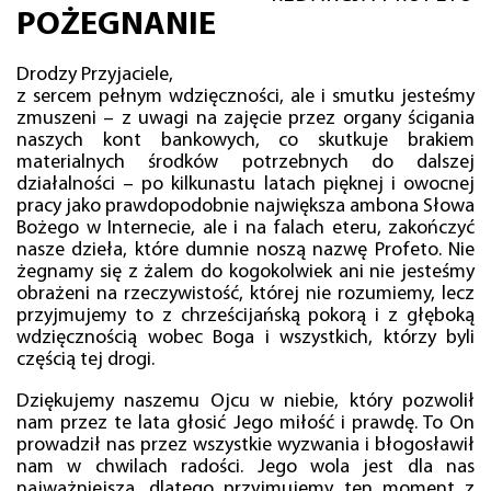
POŻEGNANIE
Drodzy Przyjaciele,
z sercem pełnym wdzięczności, ale i smutku jesteśmy
zmuszeni – z uwagi na zajęcie przez organy ścigania
naszych kont bankowych, co skutkuje brakiem
materialnych środków potrzebnych do dalszej
działalności – po kilkunastu latach pięknej i owocnej
pracy jako prawdopodobnie największa ambona Słowa
Bożego w Internecie, ale i na falach eteru, zakończyć
nasze dzieła, które dumnie noszą nazwę Profeto. Nie
żegnamy się z żalem do kogokolwiek ani nie jesteśmy
obrażeni na rzeczywistość, której nie rozumiemy, lecz
przyjmujemy to z chrześcijańską pokorą i z głęboką
wdzięcznością wobec Boga i wszystkich, którzy byli
częścią tej drogi.
Dziękujemy naszemu Ojcu w niebie, który pozwolił
nam przez te lata głosić Jego miłość i prawdę. To On
prowadził nas przez wszystkie wyzwania i błogosławił
nam w chwilach radości. Jego wola jest dla nas
najważniejsza, dlatego przyjmujemy ten moment z