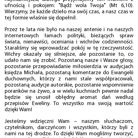
ufnością i pokojem: "Bądź wola Twoja" (Mt 6,10).
Wierzymy, że każde dzieło ma swój czas, a nasz czas w
tej formie właśnie się dopełnił.
Przez te lata nie było na naszej antenie i na naszych
internetowych łamach polityki, bieżących spraw
świata, nienawiści, oceniania i wichrów codzienności.
Staraliśmy się wprowadzać pokój w tę rzeczywistość.
Wichry okazały się silniejsze, ale pozostanie to, co
udało nam się zrobić. Pozostaną nasze i Wasze głosy,
pozostanie przepowiadanie miłosierdzia w audycjach
księdza Michała, pozostaną komentarze do Ewangelii
duchownych, którzy z nami stale współpracowali,
pozostaną audycje autorskie, pozostanie wspomnienie
poranków na żywo, a w wielu kuchniach pewnie nadal
będzie się unosił obłędny aromat dań według
przepisów Eweliny. To wszystko ma swoją wartość
dzięki Wam!
Jesteśmy wdzięczni Wam – naszym słuchaczom,
czytelnikom, darczyńcom i wszystkim, którzy byli z
nami na tej drodze. To dzięki Wam mogliśmy tworzyć,