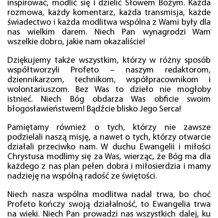
inspirować, modlić się i dzielić Słowem Bożym. Każda
rozmowa, każdy komentarz, każda transmisja, każde
świadectwo i każda modlitwa wspólna z Wami były dla
nas wielkim darem. Niech Pan wynagrodzi Wam
wszelkie dobro, jakie nam okazaliście!
Dziękujemy także wszystkim, którzy w różny sposób
współtworzyli Profeto – naszym redaktorom,
dziennikarzom, technikom, współpracownikom i
wolontariuszom. Bez Was to dzieło nie mogłoby
istnieć. Niech Bóg obdarza Was obficie swoim
błogosławieństwem! Bądźcie blisko Jego Serca!
Pamiętamy również o tych, którzy nie zawsze
podzielali naszą misję, a nawet o tych, którzy otwarcie
działali przeciwko nam. W duchu Ewangelii i miłości
Chrystusa modlimy się za Was, wierząc, że Bóg ma dla
każdego z nas plan pełen dobra i miłosierdzia i mamy
nadzieję na wspólną radość ze świętości.
Niech nasza wspólna modlitwa nadal trwa, bo choć
Profeto kończy swoją działalność, to Ewangelia trwa
na wieki. Niech Pan prowadzi nas wszystkich dalej, ku