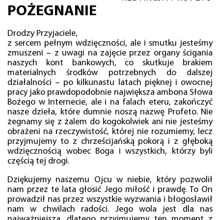
POŻEGNANIE
Drodzy Przyjaciele,
z sercem pełnym wdzięczności, ale i smutku jesteśmy
zmuszeni – z uwagi na zajęcie przez organy ścigania
naszych kont bankowych, co skutkuje brakiem
materialnych środków potrzebnych do dalszej
działalności – po kilkunastu latach pięknej i owocnej
pracy jako prawdopodobnie największa ambona Słowa
Bożego w Internecie, ale i na falach eteru, zakończyć
nasze dzieła, które dumnie noszą nazwę Profeto. Nie
żegnamy się z żalem do kogokolwiek ani nie jesteśmy
obrażeni na rzeczywistość, której nie rozumiemy, lecz
przyjmujemy to z chrześcijańską pokorą i z głęboką
wdzięcznością wobec Boga i wszystkich, którzy byli
częścią tej drogi.
Dziękujemy naszemu Ojcu w niebie, który pozwolił
nam przez te lata głosić Jego miłość i prawdę. To On
prowadził nas przez wszystkie wyzwania i błogosławił
nam w chwilach radości. Jego wola jest dla nas
najważniejsza, dlatego przyjmujemy ten moment z