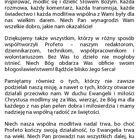
inspirować, modlić się i dzielić Słowem Bożym. Każda
rozmowa, każdy komentarz, każda transmisja, każde
świadectwo i każda modlitwa wspólna z Wami były dla
nas wielkim darem. Niech Pan wynagrodzi Wam
wszelkie dobro, jakie nam okazaliście!
Dziękujemy także wszystkim, którzy w różny sposób
współtworzyli Profeto – naszym redaktorom,
dziennikarzom, technikom, współpracownikom i
wolontariuszom. Bez Was to dzieło nie mogłoby
istnieć. Niech Bóg obdarza Was obficie swoim
błogosławieństwem! Bądźcie blisko Jego Serca!
Pamiętamy również o tych, którzy nie zawsze
podzielali naszą misję, a nawet o tych, którzy otwarcie
działali przeciwko nam. W duchu Ewangelii i miłości
Chrystusa modlimy się za Was, wierząc, że Bóg ma dla
każdego z nas plan pełen dobra i miłosierdzia i mamy
nadzieję na wspólną radość ze świętości.
Niech nasza wspólna modlitwa nadal trwa, bo choć
Profeto kończy swoją działalność, to Ewangelia trwa
na wieki. Niech Pan prowadzi nas wszystkich dalej, ku