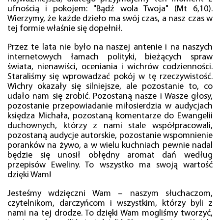
ufnością i pokojem: "Bądź wola Twoja" (Mt 6,10).
Wierzymy, że każde dzieło ma swój czas, a nasz czas w
tej formie właśnie się dopełnił.
Przez te lata nie było na naszej antenie i na naszych
internetowych łamach polityki, bieżących spraw
świata, nienawiści, oceniania i wichrów codzienności.
Staraliśmy się wprowadzać pokój w tę rzeczywistość.
Wichry okazały się silniejsze, ale pozostanie to, co
udało nam się zrobić. Pozostaną nasze i Wasze głosy,
pozostanie przepowiadanie miłosierdzia w audycjach
księdza Michała, pozostaną komentarze do Ewangelii
duchownych, którzy z nami stale współpracowali,
pozostaną audycje autorskie, pozostanie wspomnienie
poranków na żywo, a w wielu kuchniach pewnie nadal
będzie się unosił obłędny aromat dań według
przepisów Eweliny. To wszystko ma swoją wartość
dzięki Wam!
Jesteśmy wdzięczni Wam – naszym słuchaczom,
czytelnikom, darczyńcom i wszystkim, którzy byli z
nami na tej drodze. To dzięki Wam mogliśmy tworzyć,