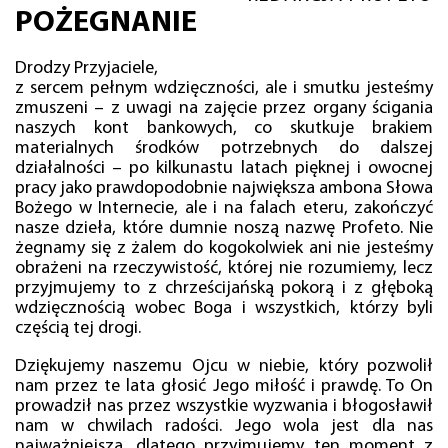
POŻEGNANIE
Drodzy Przyjaciele,
z sercem pełnym wdzięczności, ale i smutku jesteśmy
zmuszeni – z uwagi na zajęcie przez organy ścigania
naszych kont bankowych, co skutkuje brakiem
materialnych środków potrzebnych do dalszej
działalności – po kilkunastu latach pięknej i owocnej
pracy jako prawdopodobnie największa ambona Słowa
Bożego w Internecie, ale i na falach eteru, zakończyć
nasze dzieła, które dumnie noszą nazwę Profeto. Nie
żegnamy się z żalem do kogokolwiek ani nie jesteśmy
obrażeni na rzeczywistość, której nie rozumiemy, lecz
przyjmujemy to z chrześcijańską pokorą i z głęboką
wdzięcznością wobec Boga i wszystkich, którzy byli
częścią tej drogi.
Dziękujemy naszemu Ojcu w niebie, który pozwolił
nam przez te lata głosić Jego miłość i prawdę. To On
prowadził nas przez wszystkie wyzwania i błogosławił
nam w chwilach radości. Jego wola jest dla nas
najważniejsza, dlatego przyjmujemy ten moment z