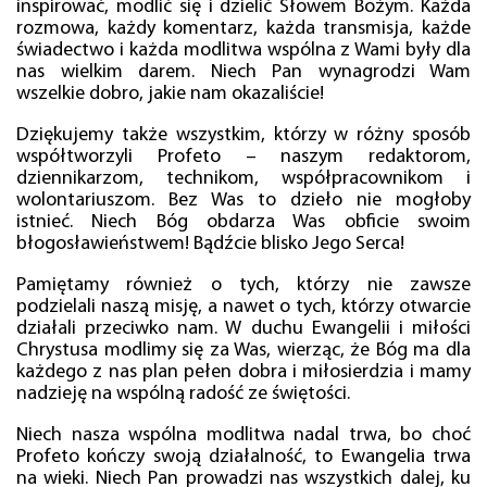
inspirować, modlić się i dzielić Słowem Bożym. Każda
rozmowa, każdy komentarz, każda transmisja, każde
świadectwo i każda modlitwa wspólna z Wami były dla
nas wielkim darem. Niech Pan wynagrodzi Wam
wszelkie dobro, jakie nam okazaliście!
Dziękujemy także wszystkim, którzy w różny sposób
współtworzyli Profeto – naszym redaktorom,
dziennikarzom, technikom, współpracownikom i
wolontariuszom. Bez Was to dzieło nie mogłoby
istnieć. Niech Bóg obdarza Was obficie swoim
błogosławieństwem! Bądźcie blisko Jego Serca!
Pamiętamy również o tych, którzy nie zawsze
podzielali naszą misję, a nawet o tych, którzy otwarcie
działali przeciwko nam. W duchu Ewangelii i miłości
Chrystusa modlimy się za Was, wierząc, że Bóg ma dla
każdego z nas plan pełen dobra i miłosierdzia i mamy
nadzieję na wspólną radość ze świętości.
Niech nasza wspólna modlitwa nadal trwa, bo choć
Profeto kończy swoją działalność, to Ewangelia trwa
na wieki. Niech Pan prowadzi nas wszystkich dalej, ku