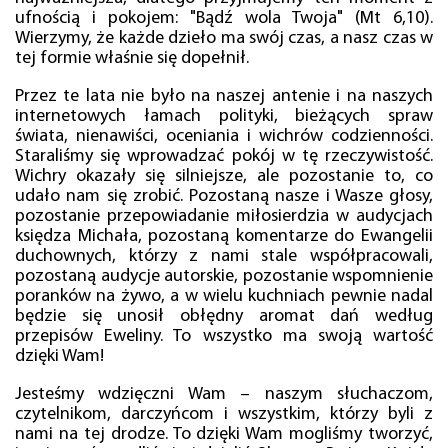
ufnością i pokojem: "Bądź wola Twoja" (Mt 6,10).
Wierzymy, że każde dzieło ma swój czas, a nasz czas w
tej formie właśnie się dopełnił.
Przez te lata nie było na naszej antenie i na naszych
internetowych łamach polityki, bieżących spraw
świata, nienawiści, oceniania i wichrów codzienności.
Staraliśmy się wprowadzać pokój w tę rzeczywistość.
Wichry okazały się silniejsze, ale pozostanie to, co
udało nam się zrobić. Pozostaną nasze i Wasze głosy,
pozostanie przepowiadanie miłosierdzia w audycjach
księdza Michała, pozostaną komentarze do Ewangelii
duchownych, którzy z nami stale współpracowali,
pozostaną audycje autorskie, pozostanie wspomnienie
poranków na żywo, a w wielu kuchniach pewnie nadal
będzie się unosił obłędny aromat dań według
przepisów Eweliny. To wszystko ma swoją wartość
dzięki Wam!
Jesteśmy wdzięczni Wam – naszym słuchaczom,
czytelnikom, darczyńcom i wszystkim, którzy byli z
nami na tej drodze. To dzięki Wam mogliśmy tworzyć,