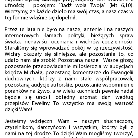
ufnością i pokojem: "Bądź wola Twoja" (Mt 6,10).
Wierzymy, że każde dzieło ma swój czas, a nasz czas w
tej formie właśnie się dopełnił.
Przez te lata nie było na naszej antenie i na naszych
internetowych łamach polityki, bieżących spraw
świata, nienawiści, oceniania i wichrów codzienności.
Staraliśmy się wprowadzać pokój w tę rzeczywistość.
Wichry okazały się silniejsze, ale pozostanie to, co
udało nam się zrobić. Pozostaną nasze i Wasze głosy,
pozostanie przepowiadanie miłosierdzia w audycjach
księdza Michała, pozostaną komentarze do Ewangelii
duchownych, którzy z nami stale współpracowali,
pozostaną audycje autorskie, pozostanie wspomnienie
poranków na żywo, a w wielu kuchniach pewnie nadal
będzie się unosił obłędny aromat dań według
przepisów Eweliny. To wszystko ma swoją wartość
dzięki Wam!
Jesteśmy wdzięczni Wam – naszym słuchaczom,
czytelnikom, darczyńcom i wszystkim, którzy byli z
nami na tej drodze. To dzięki Wam mogliśmy tworzyć,