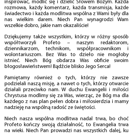
inspirować, modlić się i dzielić Słowem Bożym. Każda
rozmowa, każdy komentarz, każda transmisja, każde
świadectwo i każda modlitwa wspólna z Wami były dla
nas wielkim darem. Niech Pan wynagrodzi Wam
wszelkie dobro, jakie nam okazaliście!
Dziękujemy także wszystkim, którzy w różny sposób
współtworzyli Profeto – naszym redaktorom,
dziennikarzom, technikom, współpracownikom i
wolontariuszom. Bez Was to dzieło nie mogłoby
istnieć. Niech Bóg obdarza Was obficie swoim
błogosławieństwem! Bądźcie blisko Jego Serca!
Pamiętamy również o tych, którzy nie zawsze
podzielali naszą misję, a nawet o tych, którzy otwarcie
działali przeciwko nam. W duchu Ewangelii i miłości
Chrystusa modlimy się za Was, wierząc, że Bóg ma dla
każdego z nas plan pełen dobra i miłosierdzia i mamy
nadzieję na wspólną radość ze świętości.
Niech nasza wspólna modlitwa nadal trwa, bo choć
Profeto kończy swoją działalność, to Ewangelia trwa
na wieki. Niech Pan prowadzi nas wszystkich dalej, ku