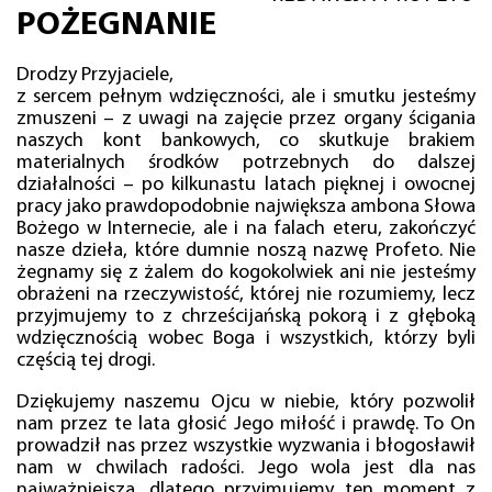
POŻEGNANIE
Drodzy Przyjaciele,
z sercem pełnym wdzięczności, ale i smutku jesteśmy
zmuszeni – z uwagi na zajęcie przez organy ścigania
naszych kont bankowych, co skutkuje brakiem
materialnych środków potrzebnych do dalszej
działalności – po kilkunastu latach pięknej i owocnej
pracy jako prawdopodobnie największa ambona Słowa
Bożego w Internecie, ale i na falach eteru, zakończyć
nasze dzieła, które dumnie noszą nazwę Profeto. Nie
żegnamy się z żalem do kogokolwiek ani nie jesteśmy
obrażeni na rzeczywistość, której nie rozumiemy, lecz
przyjmujemy to z chrześcijańską pokorą i z głęboką
wdzięcznością wobec Boga i wszystkich, którzy byli
częścią tej drogi.
Dziękujemy naszemu Ojcu w niebie, który pozwolił
nam przez te lata głosić Jego miłość i prawdę. To On
prowadził nas przez wszystkie wyzwania i błogosławił
nam w chwilach radości. Jego wola jest dla nas
najważniejsza, dlatego przyjmujemy ten moment z