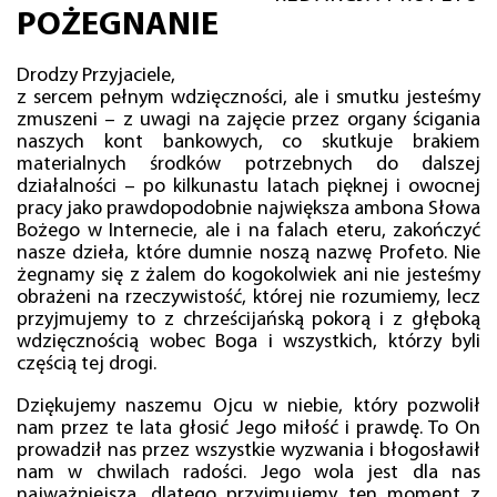
POŻEGNANIE
Drodzy Przyjaciele,
z sercem pełnym wdzięczności, ale i smutku jesteśmy
zmuszeni – z uwagi na zajęcie przez organy ścigania
naszych kont bankowych, co skutkuje brakiem
materialnych środków potrzebnych do dalszej
działalności – po kilkunastu latach pięknej i owocnej
pracy jako prawdopodobnie największa ambona Słowa
Bożego w Internecie, ale i na falach eteru, zakończyć
nasze dzieła, które dumnie noszą nazwę Profeto. Nie
żegnamy się z żalem do kogokolwiek ani nie jesteśmy
obrażeni na rzeczywistość, której nie rozumiemy, lecz
przyjmujemy to z chrześcijańską pokorą i z głęboką
wdzięcznością wobec Boga i wszystkich, którzy byli
częścią tej drogi.
Dziękujemy naszemu Ojcu w niebie, który pozwolił
nam przez te lata głosić Jego miłość i prawdę. To On
prowadził nas przez wszystkie wyzwania i błogosławił
nam w chwilach radości. Jego wola jest dla nas
najważniejsza, dlatego przyjmujemy ten moment z