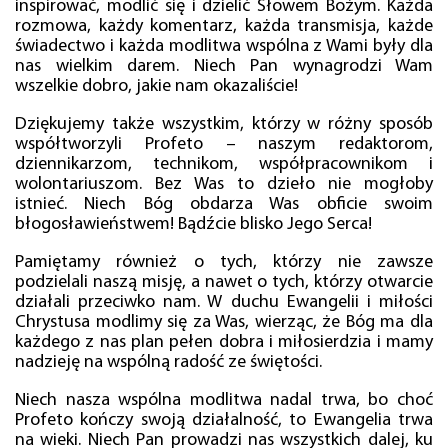
inspirować, modlić się i dzielić Słowem Bożym. Każda
rozmowa, każdy komentarz, każda transmisja, każde
świadectwo i każda modlitwa wspólna z Wami były dla
nas wielkim darem. Niech Pan wynagrodzi Wam
wszelkie dobro, jakie nam okazaliście!
Dziękujemy także wszystkim, którzy w różny sposób
współtworzyli Profeto – naszym redaktorom,
dziennikarzom, technikom, współpracownikom i
wolontariuszom. Bez Was to dzieło nie mogłoby
istnieć. Niech Bóg obdarza Was obficie swoim
błogosławieństwem! Bądźcie blisko Jego Serca!
Pamiętamy również o tych, którzy nie zawsze
podzielali naszą misję, a nawet o tych, którzy otwarcie
działali przeciwko nam. W duchu Ewangelii i miłości
Chrystusa modlimy się za Was, wierząc, że Bóg ma dla
każdego z nas plan pełen dobra i miłosierdzia i mamy
nadzieję na wspólną radość ze świętości.
Niech nasza wspólna modlitwa nadal trwa, bo choć
Profeto kończy swoją działalność, to Ewangelia trwa
na wieki. Niech Pan prowadzi nas wszystkich dalej, ku