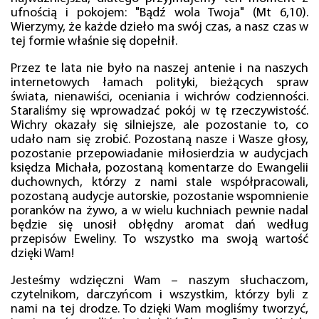
ufnością i pokojem: "Bądź wola Twoja" (Mt 6,10).
Wierzymy, że każde dzieło ma swój czas, a nasz czas w
tej formie właśnie się dopełnił.
Przez te lata nie było na naszej antenie i na naszych
internetowych łamach polityki, bieżących spraw
świata, nienawiści, oceniania i wichrów codzienności.
Staraliśmy się wprowadzać pokój w tę rzeczywistość.
Wichry okazały się silniejsze, ale pozostanie to, co
udało nam się zrobić. Pozostaną nasze i Wasze głosy,
pozostanie przepowiadanie miłosierdzia w audycjach
księdza Michała, pozostaną komentarze do Ewangelii
duchownych, którzy z nami stale współpracowali,
pozostaną audycje autorskie, pozostanie wspomnienie
poranków na żywo, a w wielu kuchniach pewnie nadal
będzie się unosił obłędny aromat dań według
przepisów Eweliny. To wszystko ma swoją wartość
dzięki Wam!
Jesteśmy wdzięczni Wam – naszym słuchaczom,
czytelnikom, darczyńcom i wszystkim, którzy byli z
nami na tej drodze. To dzięki Wam mogliśmy tworzyć,