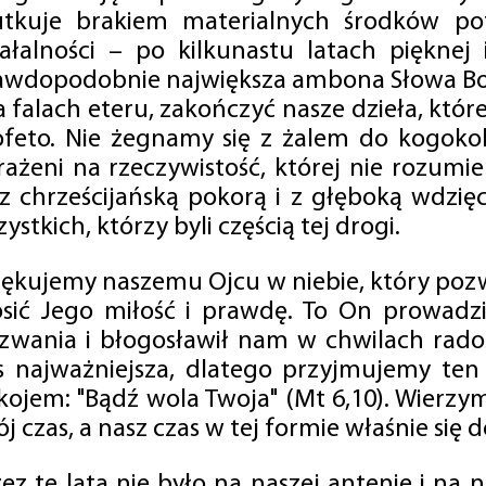
utkuje brakiem materialnych środków po
iałalności – po kilkunastu latach pięknej
awdopodobnie największa ambona Słowa Boż
na falach eteru, zakończyć nasze dzieła, kt
ofeto. Nie żegnamy się z żalem do kogokol
rażeni na rzeczywistość, której nie rozumi
 z chrześcijańską pokorą i z głęboką wdzię
ystkich, którzy byli częścią tej drogi.
iękujemy naszemu Ojcu w niebie, który pozw
osić Jego miłość i prawdę. To On prowadzi
zwania i błogosławił nam w chwilach radośc
s najważniejsza, dlatego przyjmujemy ten
kojem: "Bądź wola Twoja" (Mt 6,10). Wierzy
j czas, a nasz czas w tej formie właśnie się d
zez te lata nie było na naszej antenie i na