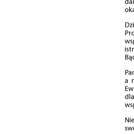
da
oka
Dz
Pr
ws
is
Bąd
Pa
a 
Ew
dl
wsp
Ni
sw