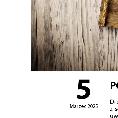
5
P
Dro
Marzec 2025
z 
uw