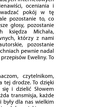
enawiści, oceniania i
rowadzać pokój w tę
 ale pozostanie to, co
sze głosy, pozostanie
h księdza Michała,
nych, którzy z nami
utorskie, pozostanie
chniach pewnie nadal
przepisów Eweliny. To
czom, czytelnikom,
 tej drodze. To dzięki
się i dzielić Słowem
da transmisja, każde
 były dla nas wielkim