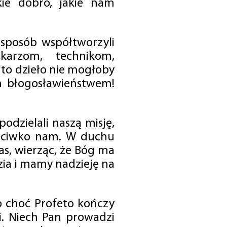
ie dobro, jakie nam
 sposób współtworzyli
karzom, technikom,
to dzieło nie mogłoby
im błogosławieństwem!
odzielali naszą misję,
rzeciwko nam. W duchu
as, wierząc, że Bóg ma
zia i mamy nadzieję na
o choć Profeto kończy
i. Niech Pan prowadzi