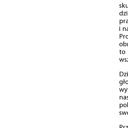
sk
dz
pr
i 
Pr
ob
to
wsz
Dz
gł
wy
na
po
swó
Pr