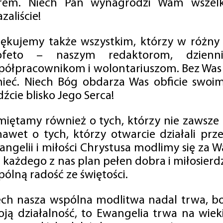
rem. Niech Pan wynagrodzi Wam wszelk
zaliście!
iękujemy także wszystkim, którzy w różny
ofeto – naszym redaktorom, dzienni
półpracownikom i wolontariuszom. Bez Was 
tnieć. Niech Bóg obdarza Was obficie swo
źcie blisko Jego Serca!
miętamy również o tych, którzy nie zawsze p
nawet o tych, którzy otwarcie działali p
angelii i miłości Chrystusa modlimy się za W
a każdego z nas plan pełen dobra i miłosierd
ólną radość ze świętości.
ech nasza wspólna modlitwa nadal trwa, b
oją działalność, to Ewangelia trwa na wiek