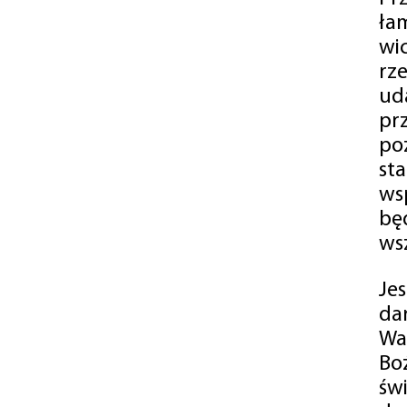
ła
wi
rz
ud
pr
po
st
ws
bę
ws
Je
da
Wa
Bo
św