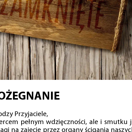
OŻEGNANIE
dzy Przyjaciele,
sercem pełnym wdzięczności, ale i smutku 
agi na zajęcie przez organy ścigania naszy