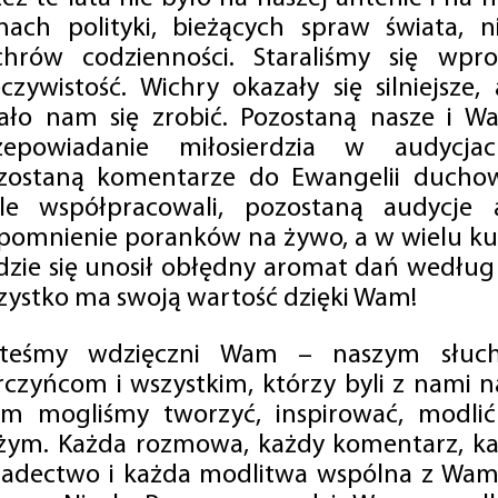
mach polityki, bieżących spraw świata, ni
chrów codzienności. Staraliśmy się wp
eczywistość. Wichry okazały się silniejsze,
ało nam się zrobić. Pozostaną nasze i Wa
zepowiadanie miłosierdzia w audycjac
zostaną komentarze do Ewangelii duchow
ale współpracowali, pozostaną audycje a
pomnienie poranków na żywo, a w wielu ku
dzie się unosił obłędny aromat dań według 
zystko ma swoją wartość dzięki Wam!
steśmy wdzięczni Wam – naszym słucha
rczyńcom i wszystkim, którzy byli z nami na
m mogliśmy tworzyć, inspirować, modlić 
żym. Każda rozmowa, każdy komentarz, każ
iadectwo i każda modlitwa wspólna z Wami