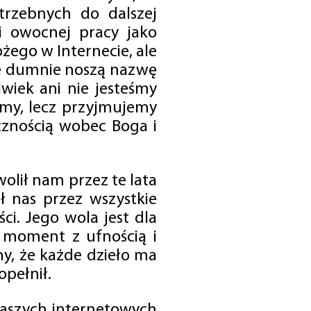
trzebnych do dalszej
 i owocnej pracy jako
ego w Internecie, ale
óre dumnie noszą nazwę
wiek ani nie jesteśmy
emy, lecz przyjmujemy
cznością wobec Boga i
olił nam przez te lata
ł nas przez wszystkie
i. Jego wola jest dla
 moment z ufnością i
my, że każde dzieło ma
opełnił.
 naszych internetowych