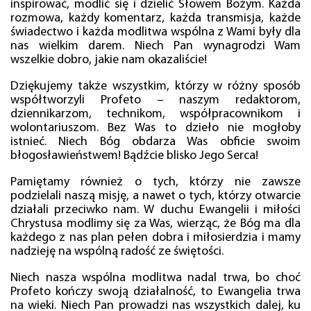
inspirować, modlić się i dzielić Słowem Bożym. Każda
rozmowa, każdy komentarz, każda transmisja, każde
świadectwo i każda modlitwa wspólna z Wami były dla
nas wielkim darem. Niech Pan wynagrodzi Wam
wszelkie dobro, jakie nam okazaliście!
Dziękujemy także wszystkim, którzy w różny sposób
współtworzyli Profeto – naszym redaktorom,
dziennikarzom, technikom, współpracownikom i
wolontariuszom. Bez Was to dzieło nie mogłoby
istnieć. Niech Bóg obdarza Was obficie swoim
błogosławieństwem! Bądźcie blisko Jego Serca!
Pamiętamy również o tych, którzy nie zawsze
podzielali naszą misję, a nawet o tych, którzy otwarcie
działali przeciwko nam. W duchu Ewangelii i miłości
Chrystusa modlimy się za Was, wierząc, że Bóg ma dla
każdego z nas plan pełen dobra i miłosierdzia i mamy
nadzieję na wspólną radość ze świętości.
Niech nasza wspólna modlitwa nadal trwa, bo choć
Profeto kończy swoją działalność, to Ewangelia trwa
na wieki. Niech Pan prowadzi nas wszystkich dalej, ku