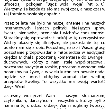
ufnością i pokojem: "Bądź wola Twoja" (Mt 6,10).
Wierzymy, że każde dzieło ma swój czas, a nasz czas w
tej formie właśnie się dopełnił.
Przez te lata nie było na naszej antenie i na naszych
internetowych łamach polityki, bieżących spraw
świata, nienawiści, oceniania i wichrów codzienności.
Staraliśmy się wprowadzać pokój w tę rzeczywistość.
Wichry okazały się silniejsze, ale pozostanie to, co
udało nam się zrobić. Pozostaną nasze i Wasze głosy,
pozostanie przepowiadanie miłosierdzia w audycjach
księdza Michała, pozostaną komentarze do Ewangelii
duchownych, którzy z nami stale współpracowali,
pozostaną audycje autorskie, pozostanie wspomnienie
poranków na żywo, a w wielu kuchniach pewnie nadal
będzie się unosił obłędny aromat dań według
przepisów Eweliny. To wszystko ma swoją wartość
dzięki Wam!
Jesteśmy wdzięczni Wam – naszym słuchaczom,
czytelnikom, darczyńcom i wszystkim, którzy byli z
nami na tej drodze. To dzięki Wam mogliśmy tworzyć,