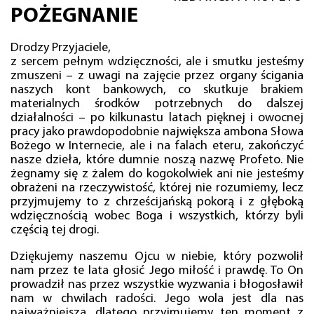
POŻEGNANIE
Drodzy Przyjaciele,
z sercem pełnym wdzięczności, ale i smutku jesteśmy
zmuszeni – z uwagi na zajęcie przez organy ścigania
naszych kont bankowych, co skutkuje brakiem
materialnych środków potrzebnych do dalszej
działalności – po kilkunastu latach pięknej i owocnej
pracy jako prawdopodobnie największa ambona Słowa
Bożego w Internecie, ale i na falach eteru, zakończyć
nasze dzieła, które dumnie noszą nazwę Profeto. Nie
żegnamy się z żalem do kogokolwiek ani nie jesteśmy
obrażeni na rzeczywistość, której nie rozumiemy, lecz
przyjmujemy to z chrześcijańską pokorą i z głęboką
wdzięcznością wobec Boga i wszystkich, którzy byli
częścią tej drogi.
Dziękujemy naszemu Ojcu w niebie, który pozwolił
nam przez te lata głosić Jego miłość i prawdę. To On
prowadził nas przez wszystkie wyzwania i błogosławił
nam w chwilach radości. Jego wola jest dla nas
najważniejsza, dlatego przyjmujemy ten moment z