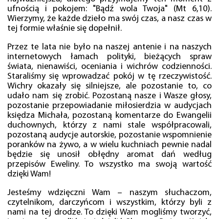
ufnością i pokojem: "Bądź wola Twoja" (Mt 6,10).
Wierzymy, że każde dzieło ma swój czas, a nasz czas w
tej formie właśnie się dopełnił.
Przez te lata nie było na naszej antenie i na naszych
internetowych łamach polityki, bieżących spraw
świata, nienawiści, oceniania i wichrów codzienności.
Staraliśmy się wprowadzać pokój w tę rzeczywistość.
Wichry okazały się silniejsze, ale pozostanie to, co
udało nam się zrobić. Pozostaną nasze i Wasze głosy,
pozostanie przepowiadanie miłosierdzia w audycjach
księdza Michała, pozostaną komentarze do Ewangelii
duchownych, którzy z nami stale współpracowali,
pozostaną audycje autorskie, pozostanie wspomnienie
poranków na żywo, a w wielu kuchniach pewnie nadal
będzie się unosił obłędny aromat dań według
przepisów Eweliny. To wszystko ma swoją wartość
dzięki Wam!
Jesteśmy wdzięczni Wam – naszym słuchaczom,
czytelnikom, darczyńcom i wszystkim, którzy byli z
nami na tej drodze. To dzięki Wam mogliśmy tworzyć,