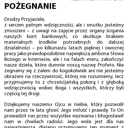
POŻEGNANIE
Drodzy Przyjaciele,
z sercem pełnym wdzięczności, ale i smutku jesteśmy
zmuszeni – z uwagi na zajęcie przez organy ścigania
naszych kont bankowych, co skutkuje brakiem
materialnych środków potrzebnych do dalszej
działalności – po kilkunastu latach pięknej i owocnej
pracy jako prawdopodobnie największa ambona Słowa
Bożego w Internecie, ale i na falach eteru, zakończyć
nasze dzieła, które dumnie noszą nazwę Profeto. Nie
żegnamy się z żalem do kogokolwiek ani nie jesteśmy
obrażeni na rzeczywistość, której nie rozumiemy, lecz
przyjmujemy to z chrześcijańską pokorą i z głęboką
wdzięcznością wobec Boga i wszystkich, którzy byli
częścią tej drogi.
Dziękujemy naszemu Ojcu w niebie, który pozwolił
nam przez te lata głosić Jego miłość i prawdę. To On
prowadził nas przez wszystkie wyzwania i błogosławił
nam w chwilach radości. Jego wola jest dla nas
najważniejsza, dlatego przyjmujemy ten moment z