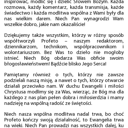
inspirować, modlić się i dzielić Słowem Bożym. Każda
rozmowa, każdy komentarz, każda transmisja, każde
świadectwo i każda modlitwa wspólna z Wami były dla
nas wielkim darem. Niech Pan wynagrodzi Wam
wszelkie dobro, jakie nam okazaliście!
Dziękujemy także wszystkim, którzy w różny sposób
współtworzyli Profeto – naszym redaktorom,
dziennikarzom, technikom, współpracownikom i
wolontariuszom. Bez Was to dzieło nie mogłoby
istnieć. Niech Bóg obdarza Was obficie swoim
błogosławieństwem! Bądźcie blisko Jego Serca!
Pamiętamy również o tych, którzy nie zawsze
podzielali naszą misję, a nawet o tych, którzy otwarcie
działali przeciwko nam. W duchu Ewangelii i miłości
Chrystusa modlimy się za Was, wierząc, że Bóg ma dla
każdego z nas plan pełen dobra i miłosierdzia i mamy
nadzieję na wspólną radość ze świętości.
Niech nasza wspólna modlitwa nadal trwa, bo choć
Profeto kończy swoją działalność, to Ewangelia trwa
na wieki. Niech Pan prowadzi nas wszystkich dalej, ku