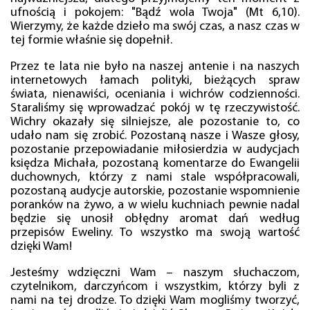
ufnością i pokojem: "Bądź wola Twoja" (Mt 6,10).
Wierzymy, że każde dzieło ma swój czas, a nasz czas w
tej formie właśnie się dopełnił.
Przez te lata nie było na naszej antenie i na naszych
internetowych łamach polityki, bieżących spraw
świata, nienawiści, oceniania i wichrów codzienności.
Staraliśmy się wprowadzać pokój w tę rzeczywistość.
Wichry okazały się silniejsze, ale pozostanie to, co
udało nam się zrobić. Pozostaną nasze i Wasze głosy,
pozostanie przepowiadanie miłosierdzia w audycjach
księdza Michała, pozostaną komentarze do Ewangelii
duchownych, którzy z nami stale współpracowali,
pozostaną audycje autorskie, pozostanie wspomnienie
poranków na żywo, a w wielu kuchniach pewnie nadal
będzie się unosił obłędny aromat dań według
przepisów Eweliny. To wszystko ma swoją wartość
dzięki Wam!
Jesteśmy wdzięczni Wam – naszym słuchaczom,
czytelnikom, darczyńcom i wszystkim, którzy byli z
nami na tej drodze. To dzięki Wam mogliśmy tworzyć,