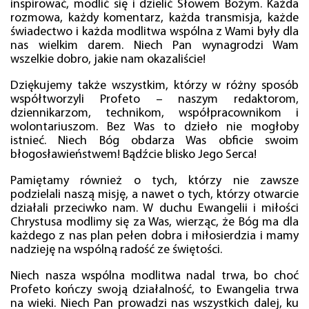
inspirować, modlić się i dzielić Słowem Bożym. Każda
rozmowa, każdy komentarz, każda transmisja, każde
świadectwo i każda modlitwa wspólna z Wami były dla
nas wielkim darem. Niech Pan wynagrodzi Wam
wszelkie dobro, jakie nam okazaliście!
Dziękujemy także wszystkim, którzy w różny sposób
współtworzyli Profeto – naszym redaktorom,
dziennikarzom, technikom, współpracownikom i
wolontariuszom. Bez Was to dzieło nie mogłoby
istnieć. Niech Bóg obdarza Was obficie swoim
błogosławieństwem! Bądźcie blisko Jego Serca!
Pamiętamy również o tych, którzy nie zawsze
podzielali naszą misję, a nawet o tych, którzy otwarcie
działali przeciwko nam. W duchu Ewangelii i miłości
Chrystusa modlimy się za Was, wierząc, że Bóg ma dla
każdego z nas plan pełen dobra i miłosierdzia i mamy
nadzieję na wspólną radość ze świętości.
Niech nasza wspólna modlitwa nadal trwa, bo choć
Profeto kończy swoją działalność, to Ewangelia trwa
na wieki. Niech Pan prowadzi nas wszystkich dalej, ku