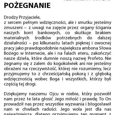
POŻEGNANIE
Drodzy Przyjaciele,
z sercem pełnym wdzięczności, ale i smutku jesteśmy
zmuszeni – z uwagi na zajęcie przez organy ścigania
naszych kont bankowych, co skutkuje brakiem
materialnych środków potrzebnych do dalszej
działalności – po kilkunastu latach pięknej i owocnej
pracy jako prawdopodobnie największa ambona Słowa
Bożego w Internecie, ale i na falach eteru, zakończyć
nasze dzieła, które dumnie noszą nazwę Profeto. Nie
żegnamy się z żalem do kogokolwiek ani nie jesteśmy
obrażeni na rzeczywistość, której nie rozumiemy, lecz
przyjmujemy to z chrześcijańską pokorą i z głęboką
wdzięcznością wobec Boga i wszystkich, którzy byli
częścią tej drogi.
Dziękujemy naszemu Ojcu w niebie, który pozwolił
nam przez te lata głosić Jego miłość i prawdę. To On
prowadził nas przez wszystkie wyzwania i błogosławił
nam w chwilach radości. Jego wola jest dla nas
najważniejsza, dlatego przyjmujemy ten moment z